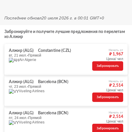
Последнее обновл
20 июля 2026 г. в 00:01 GMT+0
Забронируйте и получите лучшие предложения по перелетам
из Алжир
Начать от
Алжир (ALG)
Constantine (CZL)
₽ 1,967
вт, 21 июл.
Прямой
Цена/ чел
Air Algerie
Забронировать
Начать от
Алжир (ALG)
Barcelona (BCN)
₽ 2,514
чт, 23 июл.
Прямой
Цена/ чел
Vueling Airlines
Забронировать
Начать от
Алжир (ALG)
Barcelona (BCN)
₽ 2,514
пт, 24 июл.
Прямой
Цена/ чел
Vueling Airlines
Забронировать