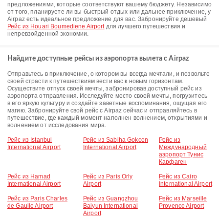
предложениями, которые соответствуют вашему бюджету. Независимо
от того, планируете ли вы быстрый отдых или дальнее приключение, у
Airpaz есть идеальное предложение для вас. Забронируйте дешевый
Рейс из Houari Boumediene Airport
для лучшего путешествия и
непревзойденной экономии.
Найдите доступные рейсы из аэропорта вылета с Airpaz
Отправьтесь в приключение, о котором вы всегда мечтали, и позвольте
своей страсти к путешествиям вести вас к новым горизонтам.
Осуществите отпуск своей мечты, забронировав доступный рейс из
аэропорта отправления. Исследуйте место своей мечты, погрузитесь
в его яркую культуру и создайте заветные воспоминания, ощущая его
магию. Забронируйте свой рейс с Airpaz сейчас и отправляйтесь в
путешествие, где каждый момент наполнен волнением, открытиями и
волнением от исследования мира.
Рейс из Istanbul
Рейс из Sabiha Gokcen
Рейс из
International Airport
International Airport
Международный
аэропорт Тунис
Карфаген
Рейс из Hamad
Рейс из Paris Orly
Рейс из Cairo
International Airport
Airport
International Airport
Рейс из Paris Charles
Рейс из Guangzhou
Рейс из Marseille
de Gaulle Airport
Baiyun International
Provence Airport
Airport