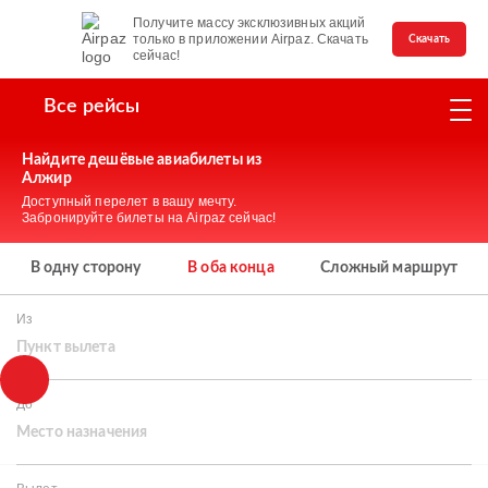
Получите массу эксклюзивных акций
только в приложении Airpaz. Скачать
Скачать
сейчас!
Все рейсы
Найдите дешёвые авиабилеты из
Алжир
Доступный перелет в вашу мечту.
Забронируйте билеты на Airpaz сейчас!
В одну сторону
В оба конца
Сложный маршрут
Из
Пункт вылета
До
Место назначения