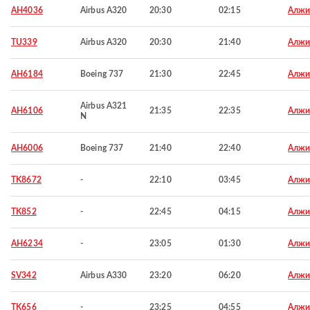
AH4036
Airbus A320
20:30
02:15
Алжи
TU339
Airbus A320
20:30
21:40
Алжи
AH6184
Boeing 737
21:30
22:45
Алжи
Airbus A321
AH6106
21:35
22:35
Алжи
N
AH6006
Boeing 737
21:40
22:40
Алжи
TK8672
-
22:10
03:45
Алжи
TK852
-
22:45
04:15
Алжи
AH6234
-
23:05
01:30
Алжи
SV342
Airbus A330
23:20
06:20
Алжи
TK656
-
23:25
04:55
Алжи