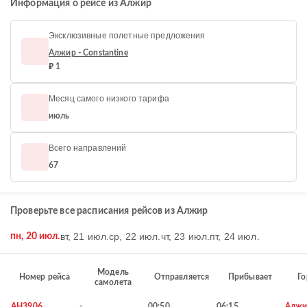
Информация о рейсе из Алжир
Эксклюзивные полетные предложения
Алжир - Constantine
₽ 1
Месяц самого низкого тарифа
июль
Всего направлений
67
Проверьте все расписания рейсов из Алжир
вт, 21 июл.
ср, 22 июл.
чт, 23 июл.
пт, 24 июл.
пн, 20 июл.
Модель
Номер рейса
Отправляется
Прибывает
Го
самолета
AH3906
-
00:50
06:15
Алжи