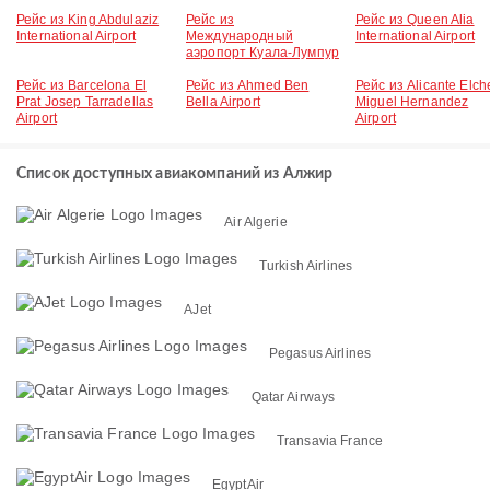
Рейс из King Abdulaziz
Рейс из
Рейс из Queen Alia
International Airport
Международный
International Airport
аэропорт Куала-Лумпур
Рейс из Barcelona El
Рейс из Ahmed Ben
Рейс из Alicante Elch
Prat Josep Tarradellas
Bella Airport
Miguel Hernandez
Airport
Airport
Список доступных авиакомпаний из Алжир
Air Algerie
Turkish Airlines
AJet
Pegasus Airlines
Qatar Airways
Transavia France
EgyptAir