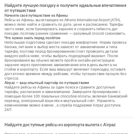
Найдите лучшую поездку и получите идеальные впечатления
от путешествия
Начните своё путешествие из Афины
Рейсы из Афины, вылетающие из Athens International Airport (ATH),
можно легко найти и сравнить по дате, цене и расписанию. Тарифы
часто ниже, если бронировать заранее и сохранять гибкость дат
поездки, поэтому раннее сравнение — разумный способ сэкономить.
Что нужно знать перед полётом
Небольшая подготовка сделает поездку комфортнее. Норма провоза
багажа, питание и выбор места зависят от авиакомпании и типа
тарифа, поэтому перед бронированием стоит проверить детали
каждого рейса ниже, чтобы выбрать подходящий вариант. После
бронирования вы обычно можете пройти онлайн-регистрацию
заранее через приложение авиакомпании или в день вылета на
стойке в аэропорту. Если ваш маршрут включает пересадку, оставьте
достаточно времени между рейсами, чтобы путешествие прошло без
стресса.
Airpaz — ваш опытный партнёр по путешествиям
Найдите рейсы из Афины за один поиск и сравните доступные
тарифы, расписания и авиакомпании. Завершите бронирование с
помощью более 100 локальных способов оплаты, включая банковский
перевод, электронный кошелёк и виртуальный счёт. Управлять
изменениями можно в меню , а служба поддержки Airpaz доступна
24/7.
Найдите доступные рейсы из аэропорта вылета с Airpaz