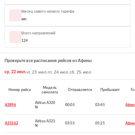
Месяц самого низкого тарифа
авг.
Всего направлений
124
Проверьте все расписания рейсов из Афины
чт, 23 июл.
пт, 24 июл.
сб, 25 июл.
ср, 22 июл.
Модель
Номер рейса
Отправляется
Прибывает
Го
самолета
Airbus A320
A3896
00:05
03:45
Афи
N
Airbus A321
A33162
03:55
05:25
Афи
N