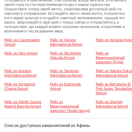
Отправьтесь в приключение, о котором вы всегда мечтали, и позвольте
своей страсти к путешествиям вести вас к новым горизонтам.
Осуществите отпуск своей мечты, забронировав доступный рейс из
аэропорта отправления. Исследуйте место своей мечты, погрузитесь
в его яркую культуру и создайте заветные воспоминания, ощущая его
магию. Забронируйте свой рейс с Airpaz сейчас и отправляйтесь в
путешествие, где каждый момент наполнен волнением, открытиями и
волнением от исследования мира.
Рейс из Copenhagen
Рейс из Vienna
Рейс из Helsinki Airpo
Airport
International Airport
Рейс из Oslo Airport
Рейс из Stockholm
Рейс из
Arlanda Airport
Междунаро́дный
аэропо́рт Пуду́н
Рейс из Istanbul
Рейс из Santorini
Рейс из Sabiha Gokc
International Airport
International Airport
International Airport
Рейс из Singapore
Рейс из Dubrovnik
Рейс из Barcelona El
Changi Airport
Airport
Prat Josep Tarradella
Airport
Рейс из Adolfo Suarez
Рейс из
Рейс из Sharjah
Madrid Barajas Airport
Международный
International Airport
аэропорт Пеки́н-Шоуду́
Список доступных авиакомпаний из Афины