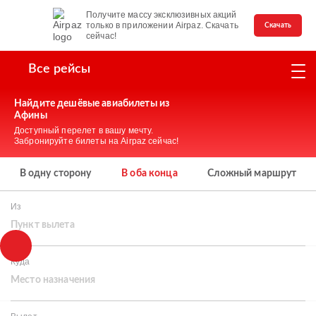
Получите массу эксклюзивных акций
только в приложении Airpaz. Скачать
Скачать
сейчас!
Все рейсы
Найдите дешёвые авиабилеты из
Афины
Доступный перелет в вашу мечту.
Забронируйте билеты на Airpaz сейчас!
В одну сторону
В оба конца
Сложный маршрут
Из
Пункт вылета
Куда
Место назначения