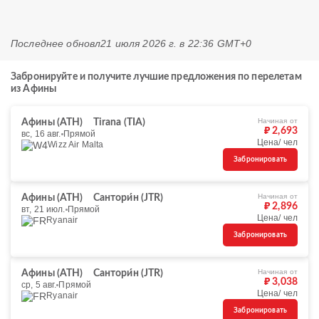
Последнее обновл
21 июля 2026 г. в 22:36 GMT+0
Забронируйте и получите лучшие предложения по перелетам
из Афины
Начиная от
Афины (ATH)
Tirana (TIA)
₽ 2,693
вс, 16 авг.
Прямой
Цена/ чел
Wizz Air Malta
Забронировать
Начиная от
Афины (ATH)
Сантори́н (JTR)
₽ 2,896
вт, 21 июл.
Прямой
Цена/ чел
Ryanair
Забронировать
Начиная от
Афины (ATH)
Сантори́н (JTR)
₽ 3,038
ср, 5 авг.
Прямой
Цена/ чел
Ryanair
Забронировать