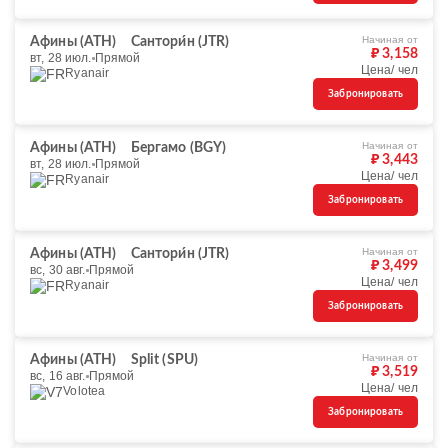
Начиная от
Афины (ATH)
Сантори́н (JTR)
₽ 3,158
вт, 28 июл.
Прямой
Цена/ чел
Ryanair
Забронировать
Начиная от
Афины (ATH)
Бергамо (BGY)
₽ 3,443
вт, 28 июл.
Прямой
Цена/ чел
Ryanair
Забронировать
Начиная от
Афины (ATH)
Сантори́н (JTR)
₽ 3,499
вс, 30 авг.
Прямой
Цена/ чел
Ryanair
Забронировать
Начиная от
Афины (ATH)
Split (SPU)
₽ 3,519
вс, 16 авг.
Прямой
Цена/ чел
Volotea
Забронировать