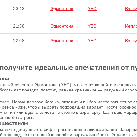
20:43
Эдмонтона
YEG
Ванку
21:58
Эдмонтона
YEG
Йелл
22:08
Эдмонтона
YEG
Ванку
получите идеальные впечатления от п
тона
дный аэропорт Эдмонтона (YEG), можно легко найти и сравнить 
ибкость дат поездки, поэтому раннее сравнение — разумный спосо
нее. Норма провоза багажа, питание и выбор места зависят от а
о рейса ниже, чтобы выбрать подходящий вариант. После бронир
пании или в день вылета на стойке в аэропорту. Если ваш маршру
ошло без стресса.
тешествиям
сравните доступные тарифы, расписания и авиакомпании. Заверш
й перевод, электронный кошелёк и виртуальный счёт. Управлять 