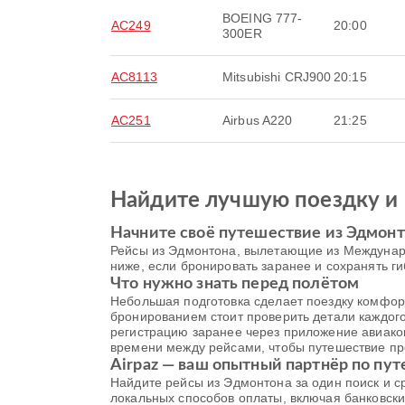
BOEING 777-
AC249
20:00
300ER
AC8113
Mitsubishi CRJ900
20:15
AC251
Airbus A220
21:25
Найдите лучшую поездку и 
Начните своё путешествие из Эдмон
Рейсы из Эдмонтона, вылетающие из Междунаро
ниже, если бронировать заранее и сохранять г
Что нужно знать перед полётом
Небольшая подготовка сделает поездку комфорт
бронированием стоит проверить детали каждог
регистрацию заранее через приложение авиаком
времени между рейсами, чтобы путешествие пр
Airpaz — ваш опытный партнёр по пу
Найдите рейсы из Эдмонтона за один поиск и 
локальных способов оплаты, включая банковски