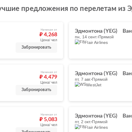
учшие предложения по перелетам из 
Начиная от
Эдмонтона (YEG)
Ван
₽ 4,268
пн, 14 сент.
Прямой
Цена/ чел
Flair Airlines
Забронировать
Начиная от
Эдмонтона (YEG)
Ван
₽ 4,479
пт, 7 авг.
Прямой
Цена/ чел
WestJet
Забронировать
Начиная от
Эдмонтона (YEG)
Ван
₽ 5,083
пт, 2 окт.
Прямой
Цена/ чел
Flair Airlines