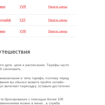
вер
YVR
Узнать цены
оунайф
YZF
Узнать цены
вер
YVR
Узнать цены
утешествия
по дате, цене и расписанию. Тарифы часто
б сэкономить.
виакомпании и типа тарифа, поэтому перед
ования вы обычно можете пройти онлайн-
т включает пересадку, оставьте достаточно
ите бронирование с помощью более 100
изменениями можно в меню , а служба