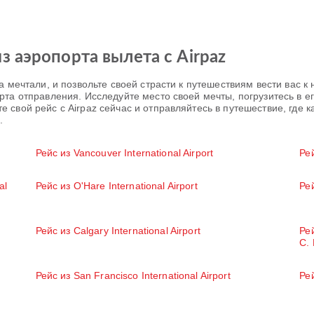
 аэропорта вылета с Airpaz
а мечтали, и позвольте своей страсти к путешествиям вести вас к
та отправления. Исследуйте место своей мечты, погрузитесь в ег
 свой рейс с Airpaz сейчас и отправляйтесь в путешествие, где
.
Рейс из Vancouver International Airport
Рей
al
Рейс из O'Hare International Airport
Рей
Рейс из Calgary International Airport
Ре
С.
Рейс из San Francisco International Airport
Рей