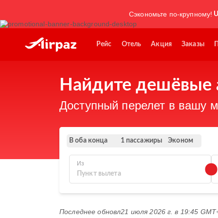
Сэкономьте по-крупному!
U
Рейс
Отель
Акция
Заказы
Найдите дешёвые 
Доступный перелет в вашу м
В оба конца
Эконом
1 пассажиры
Из
Последнее обновл
21 июля 2026 г. в 19:45 GMT