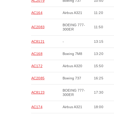
AC2079
Boeing 737
10:50
AC164
Airbus A321
11:20
BOEING 777-
AC2083
11:50
300ER
AC8121
-
13:15
AC168
Boeing 7M8
13:20
AC172
Airbus A320
15:50
AC2085
Boeing 737
16:25
BOEING 777-
AC8123
17:30
300ER
AC174
Airbus A321
18:00