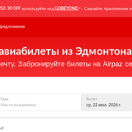
используйте код
! - Скачайте приложение и
SD 30 OFF
GOBEYOND
Предложения
авиабилеты из Эдмонтона
ечту. Забронируйте билеты на Airpaz се
Куда
Вылет
ср, 22 июл. 2026 г.
+0