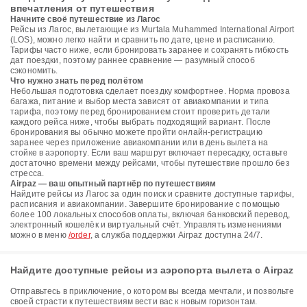
впечатления от путешествия
Начните своё путешествие из Лагос
Рейсы из Лагос, вылетающие из Murtala Muhammed International Airport
(LOS), можно легко найти и сравнить по дате, цене и расписанию.
Тарифы часто ниже, если бронировать заранее и сохранять гибкость
дат поездки, поэтому раннее сравнение — разумный способ
сэкономить.
Что нужно знать перед полётом
Небольшая подготовка сделает поездку комфортнее. Норма провоза
багажа, питание и выбор места зависят от авиакомпании и типа
тарифа, поэтому перед бронированием стоит проверить детали
каждого рейса ниже, чтобы выбрать подходящий вариант. После
бронирования вы обычно можете пройти онлайн-регистрацию
заранее через приложение авиакомпании или в день вылета на
стойке в аэропорту. Если ваш маршрут включает пересадку, оставьте
достаточно времени между рейсами, чтобы путешествие прошло без
стресса.
Airpaz — ваш опытный партнёр по путешествиям
Найдите рейсы из Лагос за один поиск и сравните доступные тарифы,
расписания и авиакомпании. Завершите бронирование с помощью
более 100 локальных способов оплаты, включая банковский перевод,
электронный кошелёк и виртуальный счёт. Управлять изменениями
можно в меню
/order
, а служба поддержки Airpaz доступна 24/7.
Найдите доступные рейсы из аэропорта вылета с Airpaz
Отправьтесь в приключение, о котором вы всегда мечтали, и позвольте
своей страсти к путешествиям вести вас к новым горизонтам.