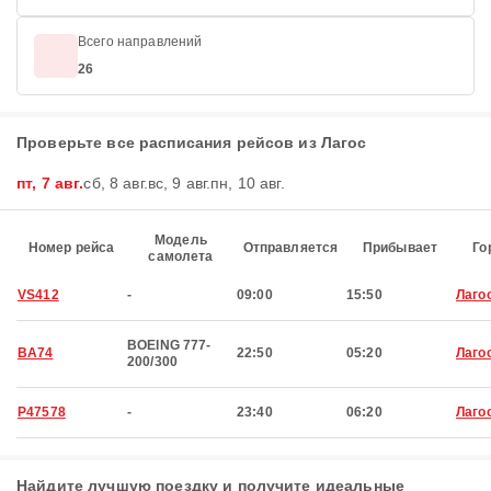
Всего направлений
26
Проверьте все расписания рейсов из Лагос
пт, 7 авг.
сб, 8 авг.
вс, 9 авг.
пн, 10 авг.
Модель
Номер рейса
Отправляется
Прибывает
Го
самолета
VS412
-
09:00
15:50
Лаго
BOEING 777-
BA74
22:50
05:20
Лаго
200/300
P47578
-
23:40
06:20
Лаго
Найдите лучшую поездку и получите идеальные