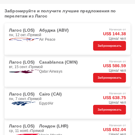
Забронируйте и получите лучшие предложения по
перелетам из Лагос
Лагос (LOS)
Абуджа (ABV)
Начиная от
US$ 144.38
пн, 12 окт.
Прямой
Цена/ чел
Air Peace
Забронировать
Лагос (LOS)
Casablanca (CMN)
Начиная от
US$ 586.59
вт, 15 сент.
Прямой
Цена/ чел
Qatar Airways
Забронировать
Лагос (LOS)
Cairo (CAI)
Начиная от
US$ 638.75
пн, 7 сент.
Прямой
Цена/ чел
EgyptAir
Забронировать
Лагос (LOS)
Лондон (LHR)
Начиная от
US$ 652.04
ср, 11 нояб.
Прямой
Цена/ чел