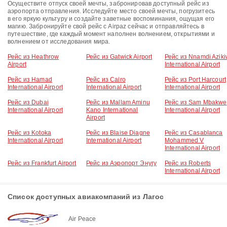
Осуществите отпуск своей мечты, забронировав доступный рейс из
аэропорта отправления. Исследуйте место своей мечты, погрузитесь
в его яркую культуру и создайте заветные воспоминания, ощущая его
магию. Забронируйте свой рейс с Airpaz сейчас и отправляйтесь в
путешествие, где каждый момент наполнен волнением, открытиями и
волнением от исследования мира.
Рейс из Heathrow
Рейс из Gatwick Airport
Рейс из Nnamdi Azik
Airport
International Airport
Рейс из Hamad
Рейс из Cairo
Рейс из Port Harcourt
International Airport
International Airport
International Airport
Рейс из Dubai
Рейс из Mallam Aminu
Рейс из Sam Mbakwe
International Airport
Kano International
International Airport
Airport
Рейс из Kotoka
Рейс из Blaise Diagne
Рейс из Casablanca
International Airport
International Airport
Mohammed V
International Airport
Рейс из Frankfurt Airport
Рейс из Аэропорт Энугу
Рейс из Roberts
International Airport
Список доступных авиакомпаний из Лагос
Air Peace