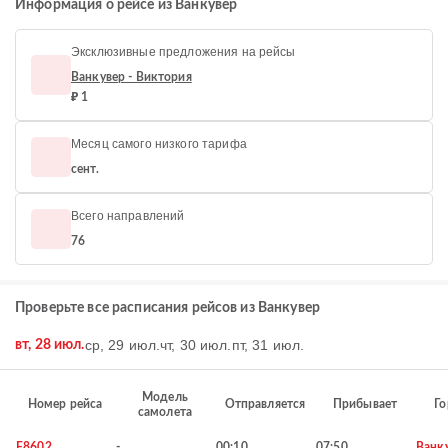
Информация о рейсе из Ванкувер
Эксклюзивные предложения на рейсы
Ванкувер - Виктория
₽ 1
Месяц самого низкого тарифа
сент.
Всего направлений
76
Проверьте все расписания рейсов из Ванкувер
ср, 29 июл.
чт, 30 июл.
пт, 31 июл.
вт, 28 июл.
Модель
Номер рейса
Отправляется
Прибывает
Го
самолета
F8602
-
00:10
07:50
Ванк