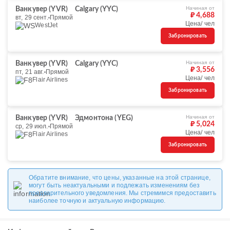
Начиная от
Ванкувер (YVR)
Calgary (YYC)
₽ 4,688
вт, 29 сент.
Прямой
Цена/ чел
WestJet
Забронировать
Начиная от
Ванкувер (YVR)
Calgary (YYC)
₽ 3,556
пт, 21 авг.
Прямой
Цена/ чел
Flair Airlines
Забронировать
Начиная от
Ванкувер (YVR)
Эдмонтона (YEG)
₽ 5,024
ср, 29 июл.
Прямой
Цена/ чел
Flair Airlines
Забронировать
Обратите внимание, что цены, указанные на этой странице,
могут быть неактуальными и подлежать изменениям без
предварительного уведомления. Мы стремимся предоставить
наиболее точную и актуальную информацию.