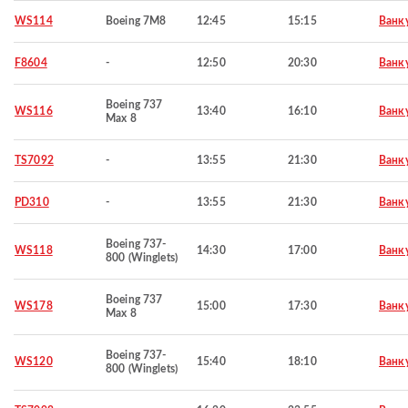
WS114
Boeing 7M8
12:45
15:15
Ванк
F8604
-
12:50
20:30
Ванк
Boeing 737
WS116
13:40
16:10
Ванк
Max 8
TS7092
-
13:55
21:30
Ванк
PD310
-
13:55
21:30
Ванк
Boeing 737-
WS118
14:30
17:00
Ванк
800 (Winglets)
Boeing 737
WS178
15:00
17:30
Ванк
Max 8
Boeing 737-
WS120
15:40
18:10
Ванк
800 (Winglets)