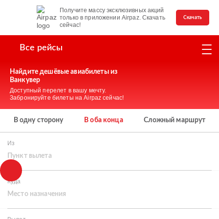
Получите массу эксклюзивных акций
только в приложении Airpaz. Скачать
Скачать
сейчас!
Все рейсы
Найдите дешёвые авиабилеты из
Ванкувер
Доступный перелет в вашу мечту.
Забронируйте билеты на Airpaz сейчас!
В одну сторону
В оба конца
Сложный маршрут
Из
Пункт вылета
Куда
Место назначения