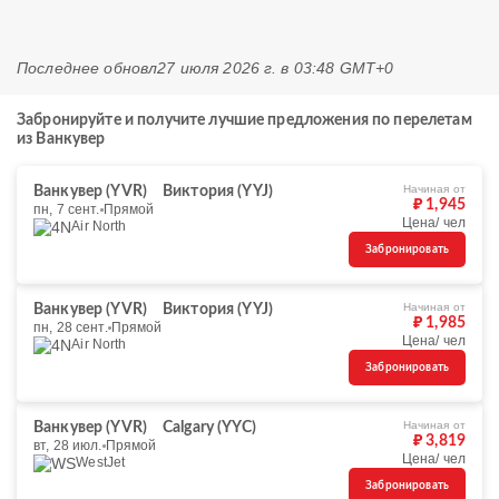
Последнее обновл
27 июля 2026 г. в 03:48 GMT+0
Забронируйте и получите лучшие предложения по перелетам
из Ванкувер
Начиная от
Ванкувер (YVR)
Виктория (YYJ)
₽ 1,945
пн, 7 сент.
Прямой
Цена/ чел
Air North
Забронировать
Начиная от
Ванкувер (YVR)
Виктория (YYJ)
₽ 1,985
пн, 28 сент.
Прямой
Цена/ чел
Air North
Забронировать
Начиная от
Ванкувер (YVR)
Calgary (YYC)
₽ 3,819
вт, 28 июл.
Прямой
Цена/ чел
WestJet
Забронировать