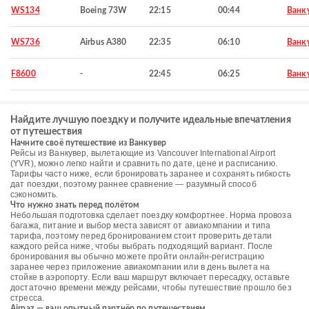
WS134
Boeing 73W
22:15
00:44
Ванк
WS736
Airbus A380
22:35
06:10
Ванк
F8600
-
22:45
06:25
Ванк
Найдите лучшую поездку и получите идеальные впечатления
от путешествия
Начните своё путешествие из Ванкувер
Рейсы из Ванкувер, вылетающие из Vancouver International Airport
(YVR), можно легко найти и сравнить по дате, цене и расписанию.
Тарифы часто ниже, если бронировать заранее и сохранять гибкость
дат поездки, поэтому раннее сравнение — разумный способ
сэкономить.
Что нужно знать перед полётом
Небольшая подготовка сделает поездку комфортнее. Норма провоза
багажа, питание и выбор места зависят от авиакомпании и типа
тарифа, поэтому перед бронированием стоит проверить детали
каждого рейса ниже, чтобы выбрать подходящий вариант. После
бронирования вы обычно можете пройти онлайн-регистрацию
заранее через приложение авиакомпании или в день вылета на
стойке в аэропорту. Если ваш маршрут включает пересадку, оставьте
достаточно времени между рейсами, чтобы путешествие прошло без
стресса.
Airpaz — ваш опытный партнёр по путешествиям