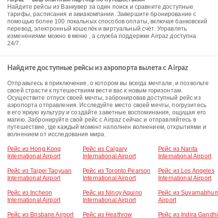
Найдите рейсы из Ванкувер за один поиск и сравните доступные
тарифы, расписания и авиакомпании. Завершите бронирование с
помощью более 100 локальных способов оплаты, включая банковский
перевод, электронный кошелёк и виртуальный счёт. Управлять
изменениями можно в меню , а служба поддержки Airpaz доступна
24/7.
Найдите доступные рейсы из аэропорта вылета с Airpaz
Отправьтесь в приключение, о котором вы всегда мечтали, и позвольте
своей страсти к путешествиям вести вас к новым горизонтам.
Осуществите отпуск своей мечты, забронировав доступный рейс из
аэропорта отправления. Исследуйте место своей мечты, погрузитесь
в его яркую культуру и создайте заветные воспоминания, ощущая его
магию. Забронируйте свой рейс с Airpaz сейчас и отправляйтесь в
путешествие, где каждый момент наполнен волнением, открытиями и
волнением от исследования мира.
Рейс из Hong Kong
Рейс из Calgary
Рейс из Narita
International Airport
International Airport
International Airport
Рейс из Taipei Taoyuan
Рейс из Toronto Pearson
Рейс из Los Angeles
International Airport
International Airport
International Airport
Рейс из Incheon
Рейс из Ninoy Aquino
Рейс из Suvarnabhum
International Airport
International Airport
Airport
Рейс из Brisbane Airport
Рейс из Heathrow
Рейс из Indira Gandhi