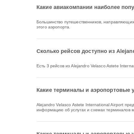
Какие авиакомпании наиболее популя
Большинство путешественников, направляющихся 
этого аэропорта.
Сколько рейсов доступно из Alejandro
Есть 3 рейсов из Alejandro Velasco Astete Internat
Какие терминалы и аэропортовые удо
Alejandro Velasco Astete International Airport предлагает Такси и множество других удобств, чтобы сделать ваше путешествие комфортнее. Подробную
информацию об услугах и схемах терминалов 