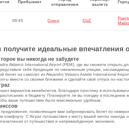
ется
Прибывает
Горо
отправления
вылета
Puert
09:45
Cusco
CUZ
Mald
и получите идеальные впечатления 
торое вы никогда не забудете
dre Aldamiz International Airport (PEM), где вы сможете открыть
 Представьте себя бродящим по оживленным улицам, наслаждаю
лет на самолет из Alejandro Velasco Astete International Airpor
онты вместе со своими близкими и сделайте свой отпуск по-нас
rpaz
чших вариантов авиабилетов. Благодаря простому в использовани
расписанию и бюджету. Планируете ли вы поездку в последнюю м
чтобы ваше путешествие было максимально удобным.
омиссов
е предложения, позволяющие вам забронировать билет по неверо
и комфорту. С Airpaz путешествие к месту вашей мечты никогда
 впечатления от путешествия и непревзойденную экономию.