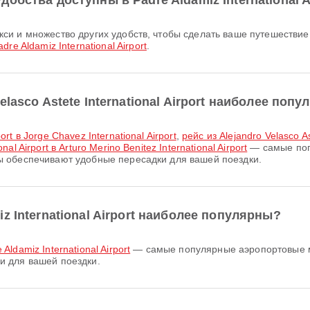
обства доступны в Padre Aldamiz International A
adre Aldamiz International Airport
.
lasco Astete International Airport наиболее поп
port в Jorge Chavez International Airport
,
рейс из Alejandro Velasco Ast
nal Airport в Arturo Merino Benitez International Airport
— самые поп
руты обеспечивают удобные пересадки для вашей поездки.
z International Airport наиболее популярны?
 Aldamiz International Airport
— самые популярные аэропортовые марш
и для вашей поездки.