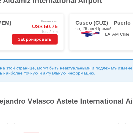
e Aldamiz International Airport
Начиная от
PEM)
Cusco (CUZ)
Puerto
US$ 50.75
ср, 26 авг.
Прямой
Цена/ чел
LATAM Chile
Забронировать
 на этой странице, могут быть неактуальными и подлежать измен
ь наиболее точную и актуальную информацию.
andro Velasco Astete International Ai