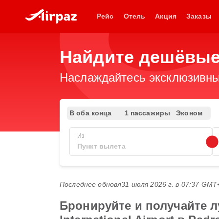
Рейс
Отель
Акция
Заказы
Найдите дешёвые
Наслаждайтесь эксклюзивны
В оба конца
1 пассажиры
Эконом
Из
Последнее обновл
31 июля 2026 г. в 07:37 GMT
Бронируйте и получайте л