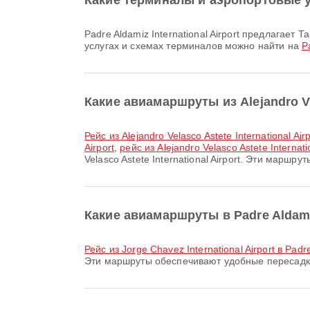
Какие терминалы и аэропортовые уд
Padre Aldamiz International Airport предлагает Такси и множество других удобств, чтобы сделать ваше путешествие комфортнее. Подробную информацию об
услугах и схемах терминалов можно найти на
P
Какие авиамаршруты из Alejandro Ve
рейс из Alejandro Velasco Astete International Air
Airport
,
рейс из Alejandro Velasco Astete Internatio
Velasco Astete International Airport. Эти марш
Какие авиамаршруты в Padre Aldami
рейс из Jorge Chavez International Airport в Padre
Эти маршруты обеспечивают удобные пересадк