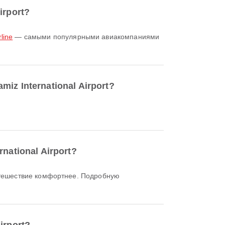
irport?
rline
— самыми популярными авиакомпаниями
miz International Airport?
national Airport?