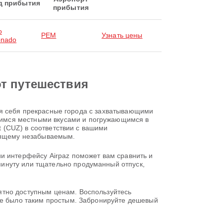
д прибытия
прибытия
o
PEM
Узнать цены
onado
от путешествия
 для себя прекрасные города с захватывающими
щимся местными вкусами и погружающимся в
t (CUZ) в соответствии с вашими
тоящему незабываемым.
и интерфейсу Airpaz поможет вам сравнить и
инуту или тщательно продуманный отпуск,
ятно доступным ценам. Воспользуйтесь
 не было таким простым. Забронируйте дешевый