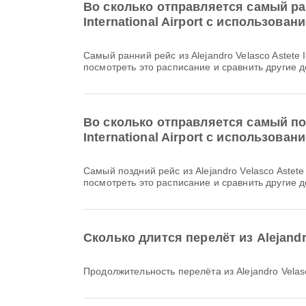
Во сколько отправляется самый ранни
International Airport с использован
Самый ранний рейс из Alejandro Velasco Astete International Airport в Padre Aldamiz International Airport авиакомпании Sky Airline вылетает в 08:45. Вы можете
посмотреть это расписание и сравнить другие д
Во сколько отправляется самый поздн
International Airport с использован
Самый поздний рейс из Alejandro Velasco Astete International Airport в Padre Aldamiz International Airport авиакомпании LATAM Chile вылетает в 14:35. Вы можете
посмотреть это расписание и сравнить другие д
Сколько длится перелёт из Alejandro 
Продолжительность перелёта из Alejandro Velasco