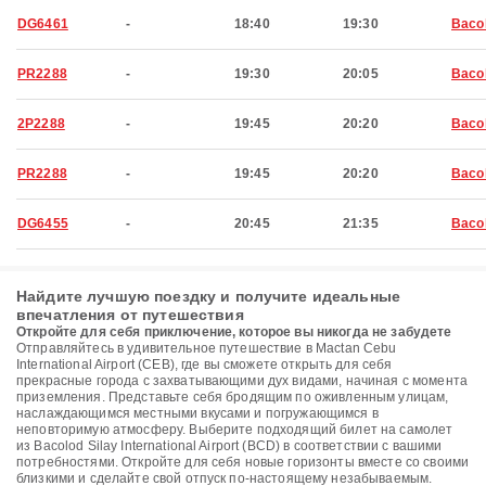
DG6461
-
18:40
19:30
Baco
PR2288
-
19:30
20:05
Baco
2P2288
-
19:45
20:20
Baco
PR2288
-
19:45
20:20
Baco
DG6455
-
20:45
21:35
Baco
Найдите лучшую поездку и получите идеальные
впечатления от путешествия
Откройте для себя приключение, которое вы никогда не забудете
Отправляйтесь в удивительное путешествие в Mactan Cebu
International Airport (CEB), где вы сможете открыть для себя
прекрасные города с захватывающими дух видами, начиная с момента
приземления. Представьте себя бродящим по оживленным улицам,
наслаждающимся местными вкусами и погружающимся в
неповторимую атмосферу. Выберите подходящий билет на самолет
из Bacolod Silay International Airport (BCD) в соответствии с вашими
потребностями. Откройте для себя новые горизонты вместе со своими
близкими и сделайте свой отпуск по-настоящему незабываемым.