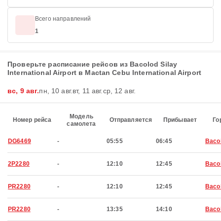
Всего направлений
1
Проверьте расписание рейсов из Bacolod Silay
International Airport в Mactan Cebu International Airport
вс, 9 авг.
пн, 10 авг.
вт, 11 авг.
ср, 12 авг.
Модель
Номер рейса
Отправляется
Прибывает
Го
самолета
DG6469
-
05:55
06:45
Baco
2P2280
-
12:10
12:45
Baco
PR2280
-
12:10
12:45
Baco
PR2280
-
13:35
14:10
Baco