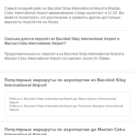
Самый поздний рейс из Bacolod Silay International Airport в Mactan
Cebu International Airport авиакомпании Cebgo вылетает в 21:30. Вы
можете посмотреть это расписание и сравнить другие доступные
варианты перелётов на Airpaz.
Сколько длится перелёт из Bacolod Silay International Airport в
Mactan Cebu International Airport?
Продолжительность перелёта из Bacolod Silay International Airport в
Mactan Cebu International Airport составляет около 0ч 35мин.
Популярные маршруты по аэропортам из Bacolod Silay
International Airport
Рейсы от Bacolod Silay International Airport до Ninoy Aquino International
Airport
Рейсы от Bacolod Silay International Airport до Francisco Bangoy International
Airport
Популярные маршруты по аэропортам до Mactan Cebu
International Airport