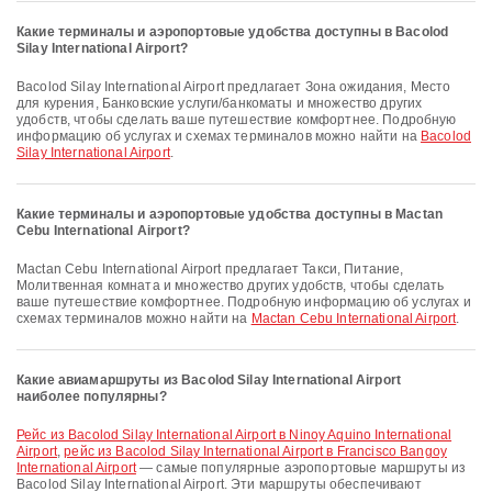
Какие терминалы и аэропортовые удобства доступны в Bacolod
Silay International Airport?
Bacolod Silay International Airport предлагает Зона ожидания, Место
для курения, Банковские услуги/банкоматы и множество других
удобств, чтобы сделать ваше путешествие комфортнее. Подробную
информацию об услугах и схемах терминалов можно найти на
Bacolod
Silay International Airport
.
Какие терминалы и аэропортовые удобства доступны в Mactan
Cebu International Airport?
Mactan Cebu International Airport предлагает Такси, Питание,
Молитвенная комната и множество других удобств, чтобы сделать
ваше путешествие комфортнее. Подробную информацию об услугах и
схемах терминалов можно найти на
Mactan Cebu International Airport
.
Какие авиамаршруты из Bacolod Silay International Airport
наиболее популярны?
рейс из Bacolod Silay International Airport в Ninoy Aquino International
Airport
,
рейс из Bacolod Silay International Airport в Francisco Bangoy
International Airport
— самые популярные аэропортовые маршруты из
Bacolod Silay International Airport. Эти маршруты обеспечивают