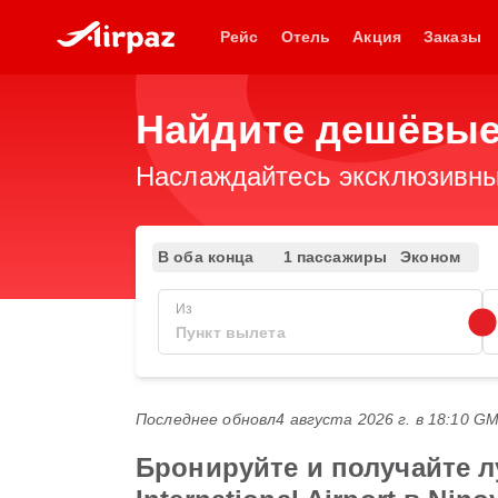
Рейс
Отель
Акция
Заказы
Найдите дешёвые
Наслаждайтесь эксклюзивны
В оба конца
1 пассажиры
Эконом
Из
Последнее обновл
4 августа 2026 г. в 18:10 G
Бронируйте и получайте л