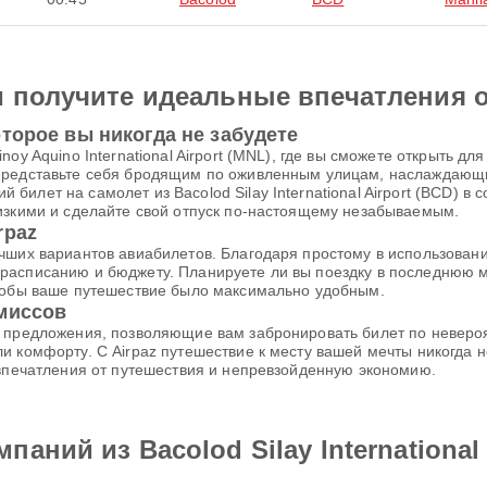
и получите идеальные впечатления 
торое вы никогда не забудете
noy Aquino International Airport (MNL), где вы сможете открыть 
 Представьте себя бродящим по оживленным улицам, наслаждаю
илет на самолет из Bacolod Silay International Airport (BCD) в 
изкими и сделайте свой отпуск по-настоящему незабываемым.
rpaz
чших вариантов авиабилетов. Благодаря простому в использовани
расписанию и бюджету. Планируете ли вы поездку в последнюю м
чтобы ваше путешествие было максимально удобным.
омиссов
е предложения, позволяющие вам забронировать билет по неверо
и комфорту. С Airpaz путешествие к месту вашей мечты никогда
 впечатления от путешествия и непревзойденную экономию.
аний из Bacolod Silay International 