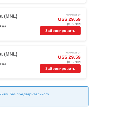
Начиная от
la (MNL)
US$ 29.59
Цена/ чел
Asia
Забронировать
Начиная от
la (MNL)
US$ 29.59
Цена/ чел
Asia
Забронировать
ениям без предварительного