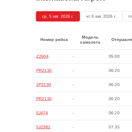
ср, 5 авг. 2026 г.
чт, 6 авг. 2026 г.
пт
Модель
Номер рейса
Отправля
самолета
Z2604
-
05:00
PR2130
-
06:20
2P2130
-
06:20
PR2130
-
06:20
5J474
-
06:20
5J2382
-
07:35