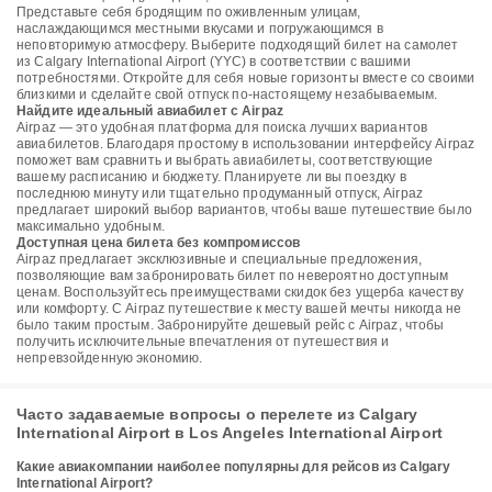
Представьте себя бродящим по оживленным улицам,
наслаждающимся местными вкусами и погружающимся в
неповторимую атмосферу. Выберите подходящий билет на самолет
из Calgary International Airport (YYC) в соответствии с вашими
потребностями. Откройте для себя новые горизонты вместе со своими
близкими и сделайте свой отпуск по-настоящему незабываемым.
Найдите идеальный авиабилет с Airpaz
Airpaz — это удобная платформа для поиска лучших вариантов
авиабилетов. Благодаря простому в использовании интерфейсу Airpaz
поможет вам сравнить и выбрать авиабилеты, соответствующие
вашему расписанию и бюджету. Планируете ли вы поездку в
последнюю минуту или тщательно продуманный отпуск, Airpaz
предлагает широкий выбор вариантов, чтобы ваше путешествие было
максимально удобным.
Доступная цена билета без компромиссов
Airpaz предлагает эксклюзивные и специальные предложения,
позволяющие вам забронировать билет по невероятно доступным
ценам. Воспользуйтесь преимуществами скидок без ущерба качеству
или комфорту. С Airpaz путешествие к месту вашей мечты никогда не
было таким простым. Забронируйте дешевый рейс с Airpaz, чтобы
получить исключительные впечатления от путешествия и
непревзойденную экономию.
Часто задаваемые вопросы о перелете из Calgary
International Airport в Los Angeles International Airport
Какие авиакомпании наиболее популярны для рейсов из Calgary
International Airport?