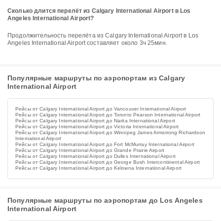
Сколько длится перелёт из Calgary International Airport в Los
Angeles International Airport?
Продолжительность перелёта из Calgary International Airport в Los
Angeles International Airport составляет около 3ч 25мин.
Популярные маршруты по аэропортам из Calgary
International Airport
Рейсы от Calgary International Airport до Vancouver International Airport
Рейсы от Calgary International Airport до Toronto Pearson International Airport
Рейсы от Calgary International Airport до Narita International Airport
Рейсы от Calgary International Airport до Victoria International Airport
Рейсы от Calgary International Airport до Winnipeg James Armstrong Richardson
International Airport
Рейсы от Calgary International Airport до Fort McMurray International Airport
Рейсы от Calgary International Airport до Grande Prairie Airport
Рейсы от Calgary International Airport до Dulles International Airport
Рейсы от Calgary International Airport до George Bush Intercontinental Airport
Рейсы от Calgary International Airport до Kelowna International Airport
Популярные маршруты по аэропортам до Los Angeles
International Airport