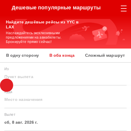
Дешевые популярные маршруты
Найдите дешёвые рейсы из YYC в
LAX
Наслаждайтесь эксклюзивными
предложениями на авиабилеты.
Бронируйте прямо сейчас!
В одну сторону
В оба конца
Сложный маршрут
Из
Пункт вылета
Куда
Место назначения
Вылет
сб, 8 авг. 2026 г.