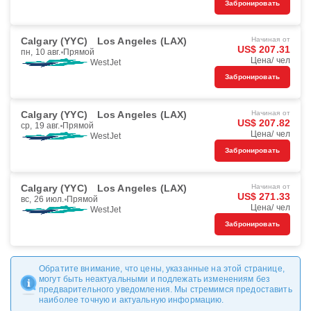
Забронировать
Calgary (YYC)
Los Angeles (LAX)
Начиная от
US$ 207.31
пн, 10 авг.
Прямой
Цена/ чел
WestJet
Забронировать
Calgary (YYC)
Los Angeles (LAX)
Начиная от
US$ 207.82
ср, 19 авг.
Прямой
Цена/ чел
WestJet
Забронировать
Calgary (YYC)
Los Angeles (LAX)
Начиная от
US$ 271.33
вс, 26 июл.
Прямой
Цена/ чел
WestJet
Забронировать
Обратите внимание, что цены, указанные на этой странице,
могут быть неактуальными и подлежать изменениям без
предварительного уведомления. Мы стремимся предоставить
наиболее точную и актуальную информацию.