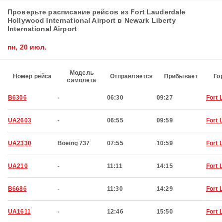
Проверьте расписание рейсов из Fort Lauderdale
Hollywood International Airport в Newark Liberty
International Airport
пн, 20 июл.
Модель
Номер рейса
Отправляется
Прибывает
Го
самолета
B6306
-
06:30
09:27
Fort 
UA2603
-
06:55
09:59
Fort 
UA2330
Boeing 737
07:55
10:59
Fort 
UA210
-
11:11
14:15
Fort 
B6686
-
11:30
14:29
Fort 
UA1611
-
12:46
15:50
Fort 