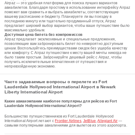
Airpaz — это удобная платформа для поиска лучших вариантов
авиабилетов. Благодаря простому в использовании интерфейсу Airpaz
поможет вам сравнить и выбрать авиабилеты, соответствующие
вашему расписанию и бюджету. Планируете ли вы поездку в
последнюю минуту или тщательно продуманный отпуск, Airpaz
предлагает широкий выбор вариантов, чтобы ваше путешествие было
максимально удобным.
Доступная цена билета без компромиссов
Airpaz предлагает эксклюзивные и специальные предложения,
позволяющие вам забронировать билет по невероятно доступным
ценам. Воспользуйтесь преимуществами скидок без ущерба качеству
или комфорту. С Airpaz путешествие к месту вашей мечты никогда не
было таким простым. Забронируйте дешевый рейс с Airpaz, чтобы
получить исключительные впечатления от путешествия и
непревзойденную экономию.
Часто задаваемые вопросы о перелете из Fort
Lauderdale Hollywood International Airport в Newark
Liberty International Airport
Какие авиакомпании наиболее популярны для рейсов из Fort
Lauderdale Hollywood International Airport?
Большинство путешественников из Fort Lauderdale Hollywood
International Airport летают с
Frontier Airlines
,
JetBlue
,
Allegiant Air
—
самыми популярными авиалиниями для вылетов из этого аэропорта.