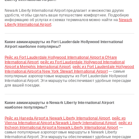
Newark Liberty International Airport предлагает и множество других
удобств, чтобы сделать ваше путешествие комфортнее. Подробную
информацию об услугах и схемах терминалов можно найти на
Newark
Liberty International Airport
.
Какие авиамаршруты из Fort Lauderdale Hollywood International
Airport наиболее популярны?
рейс из Fort Lauderdale Hollywood International Airport в O'Hare
International Airport
,
рейс из Fort Lauderdale Hollywood International
Airport в Memphis International Airport
,
рейс из Fort Lauderdale Hollywood
International Airport в New York Stewart International Airport
— самые
популярные аэропортовые маршруты из Fort Lauderdale Hollywood
International Airport. Эти маршруты обеспечивают удобные пересадки
для вашей поездки.
Какие авиамаршруты в Newark Liberty International Airport
наиболее популярны?
рейс из Haneda Airport в Newark Liberty International Airport
,
рейс из
Vienna International Airport в Newark Liberty International Airport
,
рейс из
Incheon International Airport в Newark Liberty International Airport
—
самые популярные аэропортовые маршруты в Newark Liberty
International Airport. Эти маршруты обеспечивают удобные пересадки