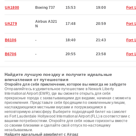
UA1800
Boeing 737
15:53
19:00
Fort 
Airbus A321
UA279
17:48
20:59
Fort 
N
B6106
-
18:40
21:43
Fort 
B6706
-
20:55
23:58
Fort 
Найдите лучшую поездку и получите идеальные
впечатления от путешествия
Откройте для себя приключение, которое вы никогда не забудете
Отправляйтесь в удивительное путешествие в Newark Liberty
International Airport (EWR), где вы сможете открыть для себя
прекрасные города с захватывающими дух видами, начиная с момента
приземления. Представьте себя бродящим по оживленным улицам,
наслаждающимся местными вкусами и погружающимся в
неповторимую атмосферу. Выберите подходящий билет на самолет
из Fort Lauderdale Hollywood International Airport (FLL) в соответствии с
вашими потребностями. Откройте для себя новые горизонты вместе
со своими близкими и сделайте свой отпуск по-настоящему
незабываемым.
Найдите идеальный авиабилет с Airpaz