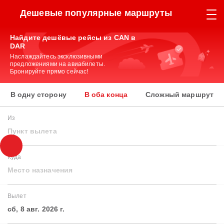
Дешевые популярные маршруты
Найдите дешёвые рейсы из CAN в
DAR
Наслаждайтесь эксклюзивными
предложениями на авиабилеты.
Бронируйте прямо сейчас!
В одну сторону
В оба конца
Сложный маршрут
Из
Пункт вылета
Куда
Место назначения
Вылет
сб, 8 авг. 2026 г.