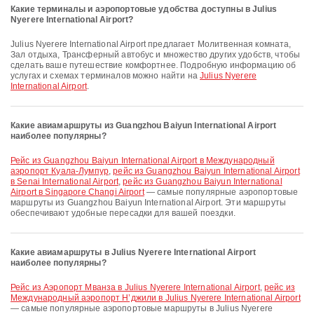
Какие терминалы и аэропортовые удобства доступны в Julius
Nyerere International Airport?
Julius Nyerere International Airport предлагает Молитвенная комната,
Зал отдыха, Трансферный автобус и множество других удобств, чтобы
сделать ваше путешествие комфортнее. Подробную информацию об
услугах и схемах терминалов можно найти на
Julius Nyerere
International Airport
.
Какие авиамаршруты из Guangzhou Baiyun International Airport
наиболее популярны?
рейс из Guangzhou Baiyun International Airport в Международный
аэропорт Куала-Лумпур
,
рейс из Guangzhou Baiyun International Airport
в Senai International Airport
,
рейс из Guangzhou Baiyun International
Airport в Singapore Changi Airport
— самые популярные аэропортовые
маршруты из Guangzhou Baiyun International Airport. Эти маршруты
обеспечивают удобные пересадки для вашей поездки.
Какие авиамаршруты в Julius Nyerere International Airport
наиболее популярны?
рейс из Аэропорт Мванза в Julius Nyerere International Airport
,
рейс из
Международный аэропорт Н’джили в Julius Nyerere International Airport
— самые популярные аэропортовые маршруты в Julius Nyerere