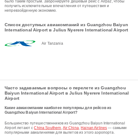
было таким простым. Забронируйте дешевый рейс с Airpaz, чтобы
получить исключительные впечатления от путешествия и
непревзойденную экономию.
Список доступных авиакомпаний из Guangzhou Baiyun
International Airport в Julius Nyerere International Airport
Air Tanzania
Часто задаваемые вопросы о перелете из Guangzhou
Baiyun International Airport в Julius Nyerere International
Airport
Какие авиакомпании наиболее популярны для рейсов из
Guangzhou Baiyun International Airport?
Большинство путешественников из Guangzhou Baiyun International
Airport летают с
China Southern
,
Air China
,
Hainan Airlines
— самыми
популярными авиалиниями для вылетов из этого аэропорта.