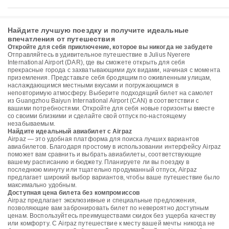
Найдите лучшую поездку и получите идеальные
впечатления от путешествия
Откройте для себя приключение, которое вы никогда не забудете
Отправляйтесь в удивительное путешествие в Julius Nyerere
International Airport (DAR), где вы сможете открыть для себя
прекрасные города с захватывающими дух видами, начиная с момента
приземления. Представьте себя бродящим по оживленным улицам,
наслаждающимся местными вкусами и погружающимся в
неповторимую атмосферу. Выберите подходящий билет на самолет
из Guangzhou Baiyun International Airport (CAN) в соответствии с
вашими потребностями. Откройте для себя новые горизонты вместе
со своими близкими и сделайте свой отпуск по-настоящему
незабываемым.
Найдите идеальный авиабилет с Airpaz
Airpaz — это удобная платформа для поиска лучших вариантов
авиабилетов. Благодаря простому в использовании интерфейсу Airpaz
поможет вам сравнить и выбрать авиабилеты, соответствующие
вашему расписанию и бюджету. Планируете ли вы поездку в
последнюю минуту или тщательно продуманный отпуск, Airpaz
предлагает широкий выбор вариантов, чтобы ваше путешествие было
максимально удобным.
Доступная цена билета без компромиссов
Airpaz предлагает эксклюзивные и специальные предложения,
позволяющие вам забронировать билет по невероятно доступным
ценам. Воспользуйтесь преимуществами скидок без ущерба качеству
или комфорту. С Airpaz путешествие к месту вашей мечты никогда не