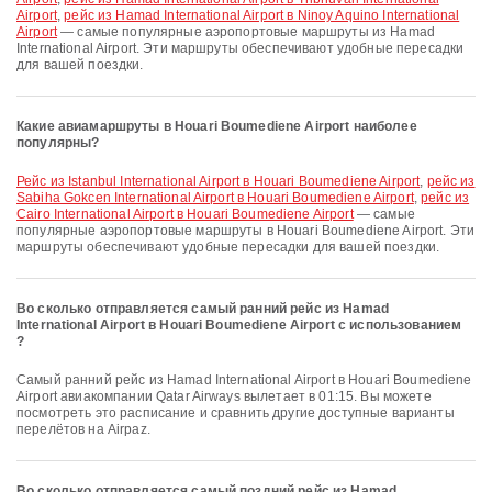
Airport
,
рейс из Hamad International Airport в Ninoy Aquino International
Airport
— самые популярные аэропортовые маршруты из Hamad
International Airport. Эти маршруты обеспечивают удобные пересадки
для вашей поездки.
Какие авиамаршруты в Houari Boumediene Airport наиболее
популярны?
рейс из Istanbul International Airport в Houari Boumediene Airport
,
рейс из
Sabiha Gokcen International Airport в Houari Boumediene Airport
,
рейс из
Cairo International Airport в Houari Boumediene Airport
— самые
популярные аэропортовые маршруты в Houari Boumediene Airport. Эти
маршруты обеспечивают удобные пересадки для вашей поездки.
Во сколько отправляется самый ранний рейс из Hamad
International Airport в Houari Boumediene Airport с использованием
?
Самый ранний рейс из Hamad International Airport в Houari Boumediene
Airport авиакомпании Qatar Airways вылетает в 01:15. Вы можете
посмотреть это расписание и сравнить другие доступные варианты
перелётов на Airpaz.
Во сколько отправляется самый поздний рейс из Hamad