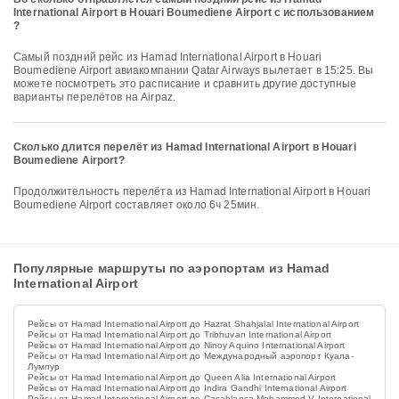
International Airport в Houari Boumediene Airport с использованием
?
Самый поздний рейс из Hamad International Airport в Houari
Boumediene Airport авиакомпании Qatar Airways вылетает в 15:25. Вы
можете посмотреть это расписание и сравнить другие доступные
варианты перелётов на Airpaz.
Сколько длится перелёт из Hamad International Airport в Houari
Boumediene Airport?
Продолжительность перелёта из Hamad International Airport в Houari
Boumediene Airport составляет около 6ч 25мин.
Популярные маршруты по аэропортам из Hamad
International Airport
Рейсы от Hamad International Airport до Hazrat Shahjalal International Airport
Рейсы от Hamad International Airport до Tribhuvan International Airport
Рейсы от Hamad International Airport до Ninoy Aquino International Airport
Рейсы от Hamad International Airport до Международный аэропорт Куала-
Лумпур
Рейсы от Hamad International Airport до Queen Alia International Airport
Рейсы от Hamad International Airport до Indira Gandhi International Airport
Рейсы от Hamad International Airport до Casablanca Mohammed V International