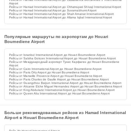
Airport
Рейсы от Hamad International Airport до Chhatrapati Shivaji International Airport
Рейсы от Hamad International Airport до Suvarnabhumi Airport
Рейсы от Hamad International Airport до Shah Amanat International Airport
Рейсы от Hamad International Airport до Allama Iqbal International Airport
Популярные маршруты по аэропортам до Houari
Boumediene Airport
Рейсы от Istanbul International Airport до Houari Boumediene Airport
Рейсы от Sabiha Gokcen International Airport до Houari Boumediene Airport
Рейсы от Международный аэропорт Тунис Карфаген до Houari Boumediene
Airport
Рейсы от Cairo International Airport до Houari Boumediene Airport
Рейсы от Paris Orly Airport до Houari Boumediene Airport
Рейсы от Marseille Provence Airport до Houari Boumediene Airport
Рейсы от Paris Charles de Gaulle Airport до Houari Boumediene Airport
Рейсы от Guangzhou Baiyun International Airport до Houari Boumediene Airport
Рейсы от Alicante Elche Miguel Hernandez Airport до Houari Boumediene Airport
Рейсы от King Abdulaziz International Airport до Houari Boumediene Airport
Рейсы от Queen Alia International Airport до Houari Boumediene Airport
Больше рекомендованных рейсов из Hamad International
Airport в Houari Boumediene Airport
Рейс Из Hamad International Airport