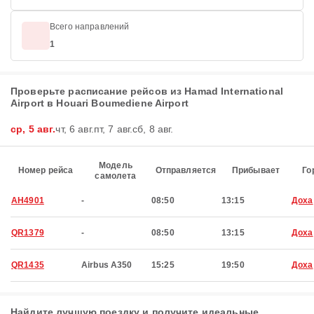
Всего направлений
1
Проверьте расписание рейсов из Hamad International
Airport в Houari Boumediene Airport
ср, 5 авг.
чт, 6 авг.
пт, 7 авг.
сб, 8 авг.
Модель
Номер рейса
Отправляется
Прибывает
Го
самолета
AH4901
-
08:50
13:15
Доха
QR1379
-
08:50
13:15
Доха
QR1435
Airbus A350
15:25
19:50
Доха
Найдите лучшую поездку и получите идеальные