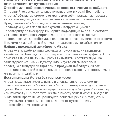
впечатления от путешествия
Откройте для себя приключение, которое вы никогда не забудете
Отправляйтесь в удивительное путешествие в Houari Boumediene
Airport (ALG), где вы сможете открыть для себя прекрасные города с
захватывающими дух видами, начиная с момента приземления.
Представьте себя бродящим по оживленным улицам,
наслаждающимся местными вкусами и погружающимся в
неповторимую атмосферу. Выберите подходящий билет на самолет
из Hamad International Airport (DOH) в соответствии с вашими
потребностями. Откройте для себя новые горизонты вместе со своими
близкими и сделайте свой отпуск по-настоящему незабываемым.
Найдите идеальный авиабилет с Airpaz
Airpaz — это удобная платформа для поиска лучших вариантов
авиабилетов. Благодаря простому в использовании интерфейсу Airpaz
поможет вам сравнить и выбрать авиабилеты, соответствующие
вашему расписанию и бюджету. Планируете ли вы поездку в
последнюю минуту или тщательно продуманный отпуск, Airpaz
предлагает широкий выбор вариантов, чтобы ваше путешествие было
максимально удобным.
Доступная цена билета без компромиссов
Airpaz предлагает эксклюзивные и специальные предложения,
позволяющие вам забронировать билет по невероятно доступным
ценам. Воспользуйтесь преимуществами скидок без ущерба качеству
или комфорту. С Airpaz путешествие к месту вашей мечты никогда не
было таким простым. Забронируйте дешевый рейс с Airpaz, чтобы
получить исключительные впечатления от путешествия и
непревзойденную экономию.