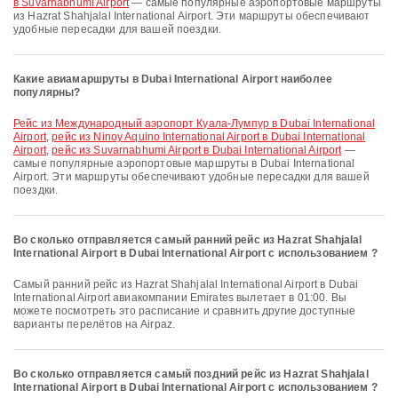
в Suvarnabhumi Airport
— самые популярные аэропортовые маршруты
из Hazrat Shahjalal International Airport. Эти маршруты обеспечивают
удобные пересадки для вашей поездки.
Какие авиамаршруты в Dubai International Airport наиболее
популярны?
рейс из Международный аэропорт Куала-Лумпур в Dubai International
Airport
,
рейс из Ninoy Aquino International Airport в Dubai International
Airport
,
рейс из Suvarnabhumi Airport в Dubai International Airport
—
самые популярные аэропортовые маршруты в Dubai International
Airport. Эти маршруты обеспечивают удобные пересадки для вашей
поездки.
Во сколько отправляется самый ранний рейс из Hazrat Shahjalal
International Airport в Dubai International Airport с использованием ?
Самый ранний рейс из Hazrat Shahjalal International Airport в Dubai
International Airport авиакомпании Emirates вылетает в 01:00. Вы
можете посмотреть это расписание и сравнить другие доступные
варианты перелётов на Airpaz.
Во сколько отправляется самый поздний рейс из Hazrat Shahjalal
International Airport в Dubai International Airport с использованием ?