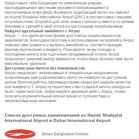
Представьте себя бродящим по оживленным улицам,
наслаждающимся местными вкусами и погружающимся в
неповторимую атмосферу. Выберите подходящий билет на самолет
из Hazrat Shahjalal International Airport (DAC) в соответствии с вашими
потребностями. Откройте для себя новые горизонты вместе со своими
близкими и сделайте свой отпуск по-настоящему незабываемым.
Найдите идеальный авиабилет с Airpaz
Airpaz — это удобная платформа для поиска лучших вариантов
авиабилетов. Благодаря простому в использовании интерфейсу Airpaz
поможет вам сравнить и выбрать авиабилеты, соответствующие
вашему расписанию и бюджету. Планируете ли вы поездку в
последнюю минуту или тщательно продуманный отпуск, Airpaz
предлагает широкий выбор вариантов, чтобы ваше путешествие было
максимально удобным.
Доступная цена билета без компромиссов
Airpaz предлагает эксклюзивные и специальные предложения,
позволяющие вам забронировать билет по невероятно доступным
ценам. Воспользуйтесь преимуществами скидок без ущерба качеству
или комфорту. С Airpaz путешествие к месту вашей мечты никогда не
было таким простым. Забронируйте дешевый рейс с Airpaz, чтобы
получить исключительные впечатления от путешествия и
непревзойденную экономию.
Список доступных авиакомпаний из Hazrat Shahjalal
International Airport в Dubai International Airport
Biman Bangladesh Airlines