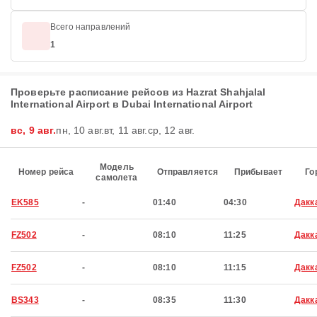
Всего направлений
1
Проверьте расписание рейсов из Hazrat Shahjalal
International Airport в Dubai International Airport
вс, 9 авг.
пн, 10 авг.
вт, 11 авг.
ср, 12 авг.
Модель
Номер рейса
Отправляется
Прибывает
Го
самолета
EK585
-
01:40
04:30
Дакк
FZ502
-
08:10
11:25
Дакк
FZ502
-
08:10
11:15
Дакк
BS343
-
08:35
11:30
Дакк