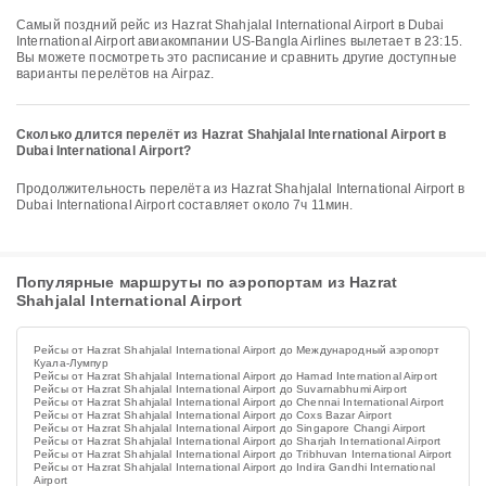
Самый поздний рейс из Hazrat Shahjalal International Airport в Dubai
International Airport авиакомпании US-Bangla Airlines вылетает в 23:15.
Вы можете посмотреть это расписание и сравнить другие доступные
варианты перелётов на Airpaz.
Сколько длится перелёт из Hazrat Shahjalal International Airport в
Dubai International Airport?
Продолжительность перелёта из Hazrat Shahjalal International Airport в
Dubai International Airport составляет около 7ч 11мин.
Популярные маршруты по аэропортам из Hazrat
Shahjalal International Airport
Рейсы от Hazrat Shahjalal International Airport до Международный аэропорт
Куала-Лумпур
Рейсы от Hazrat Shahjalal International Airport до Hamad International Airport
Рейсы от Hazrat Shahjalal International Airport до Suvarnabhumi Airport
Рейсы от Hazrat Shahjalal International Airport до Chennai International Airport
Рейсы от Hazrat Shahjalal International Airport до Coxs Bazar Airport
Рейсы от Hazrat Shahjalal International Airport до Singapore Changi Airport
Рейсы от Hazrat Shahjalal International Airport до Sharjah International Airport
Рейсы от Hazrat Shahjalal International Airport до Tribhuvan International Airport
Рейсы от Hazrat Shahjalal International Airport до Indira Gandhi International
Airport