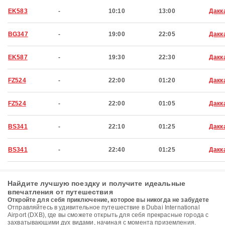
EK583
-
10:10
13:00
Дакк
BG347
-
19:00
22:05
Дакк
EK587
-
19:30
22:30
Дакк
FZ524
-
22:00
01:20
Дакк
FZ524
-
22:00
01:05
Дакк
BS341
-
22:10
01:25
Дакк
BS341
-
22:40
01:25
Дакк
Найдите лучшую поездку и получите идеальные
впечатления от путешествия
Откройте для себя приключение, которое вы никогда не забудете
Отправляйтесь в удивительное путешествие в Dubai International
Airport (DXB), где вы сможете открыть для себя прекрасные города с
захватывающими дух видами, начиная с момента приземления.