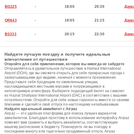
BG325
-
18:00
20:30
Дакк
QR643
-
19:05
21:15
Дакк
BS333
-
20:15
22:30
Дакк
Найдите лучшую поездку и получите идеальные
впечатления от путешествия
Откройте для себя приключение, которое вы никогда не забудете
Отправляйтесь в удивительное путешествие в Hamad International
Airport (DOH), где вы сможете открыть для себя прекрасные города с
захватывающими дух видами, начиная с момента приземления.
Представьте себя бродящим по оживленным улицам,
наслаждающимся местными вкусами и погружающимся в
неповторимую атмосферу. Выберите подходящий билет на самолет
из Hazrat Shahjalal International Airport (DAC) в соответствии с вашими
потребностями. Откройте для себя новые горизонты вместе со своими
близкими и сделайте свой отпуск по-настоящему незабываемым.
Найдите идеальный авиабилет с Airpaz
Airpaz — это удобная платформа для поиска лучших вариантов
авиабилетов. Благодаря простому в использовании интерфейсу Airpaz
поможет вам сравнить и выбрать авиабилеты, соответствующие
вашему расписанию и бюджету. Планируете ли вы поездку в
последнюю минуту или тщательно продуманный отпуск, Airpaz