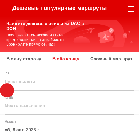
Дешевые популярные маршруты
Найдите дешёвые рейсы из DAC в
DOH
Наслаждайтесь эксклюзивными
предложениями на авиабилеты.
Бронируйте прямо сейчас!
В одну сторону
В оба конца
Сложный маршрут
Из
Пункт вылета
Куда
Место назначения
Вылет
сб, 8 авг. 2026 г.