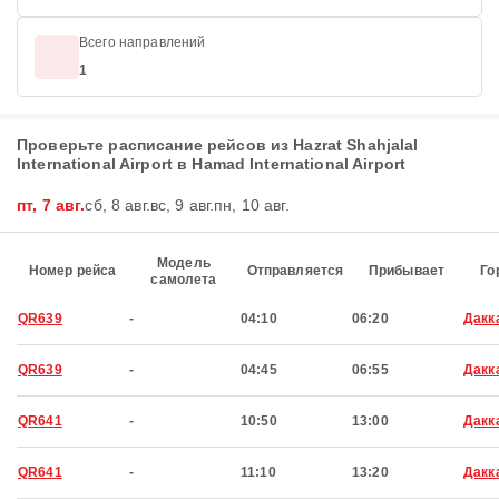
Всего направлений
1
Проверьте расписание рейсов из Hazrat Shahjalal
International Airport в Hamad International Airport
пт, 7 авг.
сб, 8 авг.
вс, 9 авг.
пн, 10 авг.
Модель
Номер рейса
Отправляется
Прибывает
Го
самолета
QR639
-
04:10
06:20
Дакк
QR639
-
04:45
06:55
Дакк
QR641
-
10:50
13:00
Дакк
QR641
-
11:10
13:20
Дакк