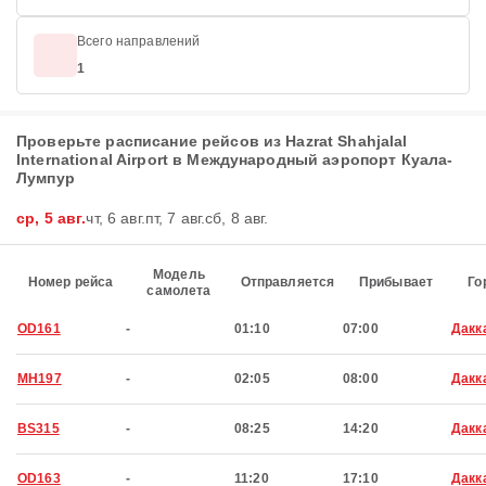
Всего направлений
1
Проверьте расписание рейсов из Hazrat Shahjalal
International Airport в Международный аэропорт Куала-
Лумпур
ср, 5 авг.
чт, 6 авг.
пт, 7 авг.
сб, 8 авг.
Модель
Номер рейса
Отправляется
Прибывает
Го
самолета
OD161
-
01:10
07:00
Дакк
MH197
-
02:05
08:00
Дакк
BS315
-
08:25
14:20
Дакк
OD163
-
11:20
17:10
Дакк