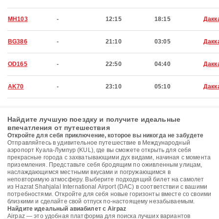
MH103
-
12:15
18:15
Дакк
BG386
-
21:10
03:05
Дакк
OD165
-
22:50
04:40
Дакк
AK70
-
23:10
05:10
Дакк
Найдите лучшую поездку и получите идеальные
впечатления от путешествия
Откройте для себя приключение, которое вы никогда не забудете
Отправляйтесь в удивительное путешествие в Международный
аэропорт Куала-Лумпур (KUL), где вы сможете открыть для себя
прекрасные города с захватывающими дух видами, начиная с момента
приземления. Представьте себя бродящим по оживленным улицам,
наслаждающимся местными вкусами и погружающимся в
неповторимую атмосферу. Выберите подходящий билет на самолет
из Hazrat Shahjalal International Airport (DAC) в соответствии с вашими
потребностями. Откройте для себя новые горизонты вместе со своими
близкими и сделайте свой отпуск по-настоящему незабываемым.
Найдите идеальный авиабилет с Airpaz
Airpaz — это удобная платформа для поиска лучших вариантов