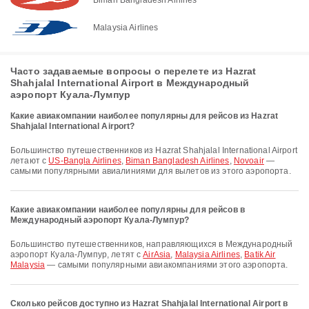
Malaysia Airlines
Часто задаваемые вопросы о перелете из Hazrat
Shahjalal International Airport в Международный
аэропорт Куала-Лумпур
Какие авиакомпании наиболее популярны для рейсов из Hazrat
Shahjalal International Airport?
Большинство путешественников из Hazrat Shahjalal International Airport
летают с
US-Bangla Airlines
,
Biman Bangladesh Airlines
,
Novoair
—
самыми популярными авиалиниями для вылетов из этого аэропорта.
Какие авиакомпании наиболее популярны для рейсов в
Международный аэропорт Куала-Лумпур?
Большинство путешественников, направляющихся в Международный
аэропорт Куала-Лумпур, летят с
AirAsia
,
Malaysia Airlines
,
Batik Air
Malaysia
— самыми популярными авиакомпаниями этого аэропорта.
Сколько рейсов доступно из Hazrat Shahjalal International Airport в