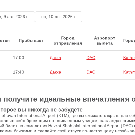
с, 9 авг. 2026 г.
пн, 10 авг. 2026 г.
Город
Аэропорт
ется
Прибывает
Горо
отправления
вылета
17:00
Дакка
DAC
Kath
17:40
Дакка
DAC
Kath
и получите идеальные впечатления 
торое вы никогда не забудете
ibhuvan International Airport (KTM), где вы сможете открыть для
дставьте себя бродящим по оживленным улицам, наслаждающимс
илет на самолет из Hazrat Shahjalal International Airport (DAC)
своими близкими и сделайте свой отпуск по-настоящему незабыв