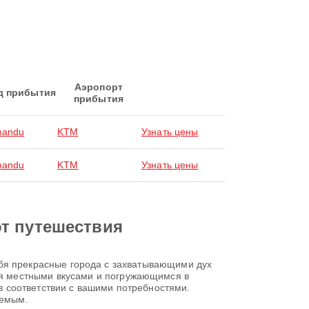
Аэропорт
д прибытия
прибытия
mandu
KTM
Узнать цены
mandu
KTM
Узнать цены
от путешествия
 себя прекрасные города с захватывающими дух
я местными вкусами и погружающимся в
 в соответствии с вашими потребностями.
аемым.