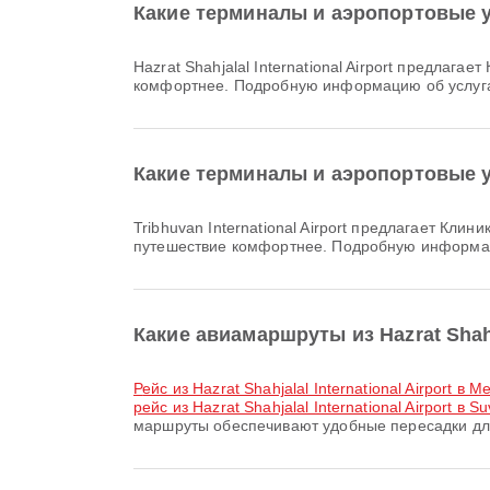
Какие терминалы и аэропортовые удо
Hazrat Shahjalal International Airport предлагает Клиники и аптеки, Парковки, Зал отдыха и множество других удобств, чтобы сделать ваше путешествие
комфортнее. Подробную информацию об услуга
Какие терминалы и аэропортовые уд
Tribhuvan International Airport предлагает Клиники и аптеки, Служба обмена валюты, Инвалидная коляска и множество других удобств, чтобы сделать ваше
путешествие комфортнее. Подробную информац
Какие авиамаршруты из Hazrat Shahj
рейс из Hazrat Shahjalal International Airport
рейс из Hazrat Shahjalal International Airport в S
маршруты обеспечивают удобные пересадки дл