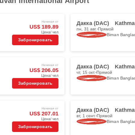
huvan International Airport
Начиная от
Дакка (DAC)
Kathma
US$ 189.89
пн, 31 авг.
Прямой
Цена/ чел
Biman Banglad
Забронировать
Начиная от
Дакка (DAC)
Kathma
US$ 206.05
чт, 15 окт.
Прямой
Цена/ чел
Biman Banglad
Забронировать
Начиная от
Дакка (DAC)
Kathma
US$ 207.01
вт, 1 сент.
Прямой
Цена/ чел
Biman Banglad
Забронировать