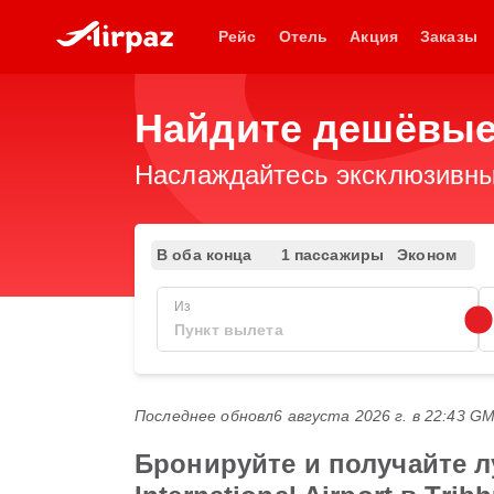
Рейс
Отель
Акция
Заказы
Найдите дешёвые
Наслаждайтесь эксклюзивны
В оба конца
1 пассажиры
Эконом
Из
Последнее обновл
6 августа 2026 г. в 22:43 G
Бронируйте и получайте л