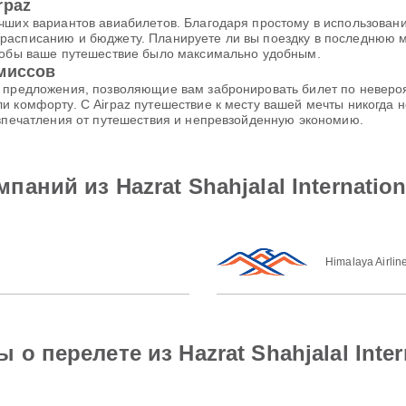
rpaz
чших вариантов авиабилетов. Благодаря простому в использовани
расписанию и бюджету. Планируете ли вы поездку в последнюю м
чтобы ваше путешествие было максимально удобным.
омиссов
е предложения, позволяющие вам забронировать билет по неверо
и комфорту. С Airpaz путешествие к месту вашей мечты никогда
 впечатления от путешествия и непревзойденную экономию.
ний из Hazrat Shahjalal Internationa
Himalaya Airlin
 перелете из Hazrat Shahjalal Intern