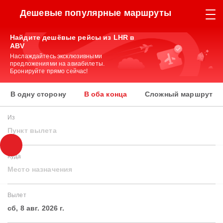
Дешевые популярные маршруты
Найдите дешёвые рейсы из LHR в
ABV
Наслаждайтесь эксклюзивными
предложениями на авиабилеты.
Бронируйте прямо сейчас!
В одну сторону
В оба конца
Сложный маршрут
Из
Пункт вылета
Куда
Место назначения
Вылет
сб, 8 авг. 2026 г.