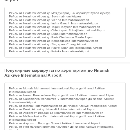
Рейсы от Heathrow Airport до Международный аэропорт Куала-Лумпур
Рейсы от Heathrow Airport до Suvarnabhumi Airport
Рейсы от Heathrow Airport до Vienna International Airport
Рейсы от Heathrow Airport до Indira Gandhi International Airport
Рейсы от Heathrow Airport до Taipei Taoyuan International Airport
Рейсы от Heathrow Airport до Chhatrapati Shivaji International Airport
Рейсы от Heathrow Airport до Dubai International Airport
Рейсы от Heathrow Airport до Paris Charles de Gaulle Airport
Рейсы от Heathrow Airport до Kempegowda International Airport
Рейсы от Heathrow Airport до Singapore Changi Airport
Рейсы от Heathrow Airport до Hazrat Shahjalal International Airport
Рейсы от Heathrow Airport до Kotoka International Airport
Популярные маршруты по аэропортам до Nnamdi
Azikiwe International Airport
Рейсы от Murtala Muhammed International Airport до Nnamdi Azikiwe
International Airport
Рейсы от Houari Boumediene Airport до Nnamdi Azikiwe International Airport
Рейсы от Casablanca Mohammed V International Airport до Nnamdi Azikiwe
International Airport
Рейсы от Istanbul International Airport до Nnamdi Azikiwe International Airport
Рейсы от Benin Airport до Nnamdi Azikiwe International Airport
Рейсы от Аэропорт Ибадан до Nnamdi Azikiwe International Airport
Рейсы от Mallam Aminu Kano International Airport до Nnamdi Azikiwe
International Airport
Рейсы от Аэропорт Вори до Nnamdi Azikiwe International Airport
Рейсы от Port Harcourt International Airport до Nnamdi Azikiwe International