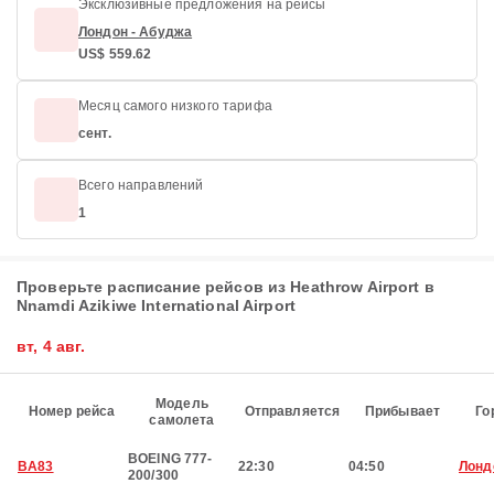
Эксклюзивные предложения на рейсы
Лондон - Абуджа
US$ 559.62
Месяц самого низкого тарифа
сент.
Всего направлений
1
Проверьте расписание рейсов из Heathrow Airport в
Nnamdi Azikiwe International Airport
вт, 4 авг.
Модель
Номер рейса
Отправляется
Прибывает
Го
самолета
BOEING 777-
BA83
22:30
04:50
Лонд
200/300