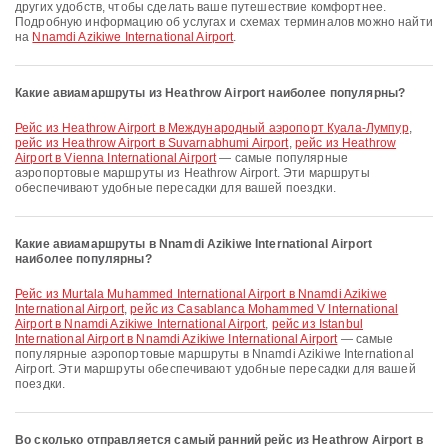
других удобств, чтобы сделать ваше путешествие комфортнее.
Подробную информацию об услугах и схемах терминалов можно найти
на
Nnamdi Azikiwe International Airport
.
Какие авиамаршруты из Heathrow Airport наиболее популярны?
рейс из Heathrow Airport в Международный аэропорт Куала-Лумпур
,
рейс из Heathrow Airport в Suvarnabhumi Airport
,
рейс из Heathrow
Airport в Vienna International Airport
— самые популярные
аэропортовые маршруты из Heathrow Airport. Эти маршруты
обеспечивают удобные пересадки для вашей поездки.
Какие авиамаршруты в Nnamdi Azikiwe International Airport
наиболее популярны?
рейс из Murtala Muhammed International Airport в Nnamdi Azikiwe
International Airport
,
рейс из Casablanca Mohammed V International
Airport в Nnamdi Azikiwe International Airport
,
рейс из Istanbul
International Airport в Nnamdi Azikiwe International Airport
— самые
популярные аэропортовые маршруты в Nnamdi Azikiwe International
Airport. Эти маршруты обеспечивают удобные пересадки для вашей
поездки.
Во сколько отправляется самый ранний рейс из Heathrow Airport в