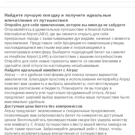
Найдите лучшую поездку и получите идеальные
впечатления от путешествия
Откройте для себя приключение, которое вы никогда не забудете
Отправляйтесь в удивительное путешествие в Nnamdi Azikiwe
International Airport (ABV), где вы сможете открыть для себя
прекрасные города с захватывающими дух видами, начиная с момента
приземления. Представьте себя бродящим по оживленным улицам,
наслаждающимся местными вкусами и погружающимся в
неповторимую атмосферу. Выберите подходящий билет на самолет
из Heathrow Airport (LHR) в соответствии с вашими потребностями.
Откройте для себя новые горизонты вместе со своими близкими и
сделайте свой отпуск по-настоящему незабываемым.
Найдите идеальный авиабилет с Airpaz
Airpaz — это удобная платформа для поиска лучших вариантов
авиабилетов. Благодаря простому в использовании интерфейсу Airpaz
поможет вам сравнить и выбрать авиабилеты, соответствующие
вашему расписанию и бюджету. Планируете ли вы поездку в
последнюю минуту или тщательно продуманный отпуск, Airpaz
предлагает широкий выбор вариантов, чтобы ваше путешествие было
максимально удобным.
Доступная цена билета без компромиссов
Airpaz предлагает эксклюзивные и специальные предложения,
позволяющие вам забронировать билет по невероятно доступным
ценам. Воспользуйтесь преимуществами скидок без ущерба качеству
или комфорту. С Airpaz путешествие к месту вашей мечты никогда не
было таким простым. Забронируйте дешевый рейс с Airpaz, чтобы
получить исключительные впечатления от путешествия и