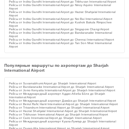
Рейсы от Indira Gandhi International Airport до Tribhuvan International Airport
Рейсы от Indira Gandhi International Airport до Ninoy Aquino International
Airport
Рейсы от Indira Gandhi International Airport до Hazrat Shahjalal International
Airport
Рейсы от Indira Gandhi International Airport до Noi Bai International Airport
Рейсы от Indira Gandhi International Airport до Kushok Bakula Rimpochee
Airport
Рейсы от Indira Gandhi International Airport до Singapore Changi Airport
Рейсы от Indira Gandhi International Airport до Bandaranaike International
Airport
Рейсы от Indira Gandhi International Airport до Chennai International Airport
Рейсы от Indira Gandhi International Airport до Tan Son Nhat International
Airport
Популярные маршруты по аэропортам до Sharjah
International Airport
Рейсы от Suvarnabhumi Airport до Sharjah International Airport
Рейсы от Bandaranaike International Airport до Sharjah International Airport
Рейсы от Jomo Kenyatta International Airport до Sharjah International Airport
Рейсы от Международный аэропорт Аддис-Абеба Бо́ле до Sharjah
International Airport
Рейсы от Международный аэропорт Дама́ск до Sharjah International Airport
Рейсы от Beirut Rafic Hariri International Airport до Sharjah International Airport
Рейсы от Trivandrum International Airport до Sharjah International Airport
Рейсы от Hazrat Shahjalal International Airport до Sharjah International Airport
Рейсы от Tribhuvan International Airport до Sharjah International Airport
Рейсы от Cairo International Airport до Sharjah International Airport
Рейсы от Международный аэропорт Куала-Лумпур до Sharjah International
Airport
Рейсы от Queen Alia International Airport до Sharjah International Airport