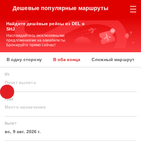
Дешевые популярные маршруты
Найдите дешёвые рейсы из DEL в
SHJ
Наслаждайтесь эксклюзивными
предложениями на авиабилеты.
Бронируйте прямо сейчас!
В одну сторону
В оба конца
Сложный маршрут
Из
Пункт вылета
Куда
Место назначения
Вылет
вс, 9 авг. 2026 г.