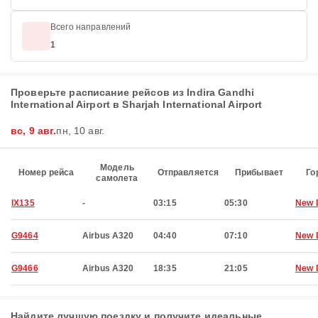
Всего направлений
1
Проверьте расписание рейсов из Indira Gandhi
International Airport в Sharjah International Airport
вс, 9 авг.
пн, 10 авг.
Модель
Номер рейса
Отправляется
Прибывает
Го
самолета
IX135
-
03:15
05:30
New 
G9464
Airbus A320
04:40
07:10
New 
G9466
Airbus A320
18:35
21:05
New 
Найдите лучшую поездку и получите идеальные