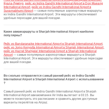
Куала-Лумпур
,
рейс из Indira Gandhi International Airport в Don Mueang
International Airport
,
рейс из Indira Gandhi International Airport в
Suvarnabhumi Airport
— самые популярные аэропортовые маршруты
из Indira Gandhi International Airport. Эти маршруты обеспечивают
удобные пересадки для вашей поездки.
Какие авиамаршруты в Sharjah International Airport наиболее
популярны?
рейс из Bandaranaike International Airport в Sharjah International Airport
,
рейс из Jomo Kenyatta International Airport в Sharjah International Airport
,
рейс из Hazrat Shahjalal International Airport в Sharjah International
Airport
— самые популярные аэропортовые маршруты в Sharjah
International Airport. Эти маршруты обеспечивают удобные пересадки
для вашей поездки.
Во сколько отправляется самый ранний рейс из Indira Gandhi
International Airport в Sharjah International Airport с использованием
?
Самый ранний рейс из Indira Gandhi International Airport в Sharjah
International Airport авиакомпании Air India вылетает в 03:15. Вы
можете посмотреть это расписание и сравнить другие доступные
варианты перелётов на Airpaz.