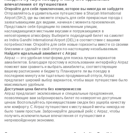
впечатления от путешествия
Откройте для себя приключение, которое вы никогда не забудете
Отправляйтесь в удивительное путешествие в Sharjah International
Airport (SHJ), где вы сможете открыть для себя прекрасные города с
захватывающими дух видами, начиная с момента приземления.
Представьте себя бродящим по оживленным улицам,
наслаждающимся местными вкусами и погружающимся в
неповторимую атмосферу. Выберите подходящий билет на самолет
из Indira Gandhi International Airport (DEL) в соответствии с вашими
потребностями. Откройте для себя новые горизонты вместе со своими
близкими и сделайте свой отпуск по-настоящему незабываемым.
Найдите идеальный авиабилет с Airpaz
Airpaz — это удобная платформа для поиска лучших вариантов
авиабилетов. Благодаря простому в использовании интерфейсу Airpaz
поможет вам сравнить и выбрать авиабилеты, соответствующие
вашему расписанию и бюджету. Планируете ли вы поездку в
последнюю минуту или тщательно продуманный отпуск, Airpaz
предлагает широкий выбор вариантов, чтобы ваше путешествие было
максимально удобным.
Доступная цена билета без компромиссов
Airpaz предлагает эксклюзивные и специальные предложения,
позволяющие вам забронировать билет по невероятно доступным
ценам. Воспользуйтесь преимуществами скидок без ущерба качеству
или комфорту. С Airpaz путешествие к месту вашей мечты никогда не
было таким простым. Забронируйте дешевый рейс с Airpaz, чтобы
получить исключительные впечатления от путешествия и
непревзойденную экономию.