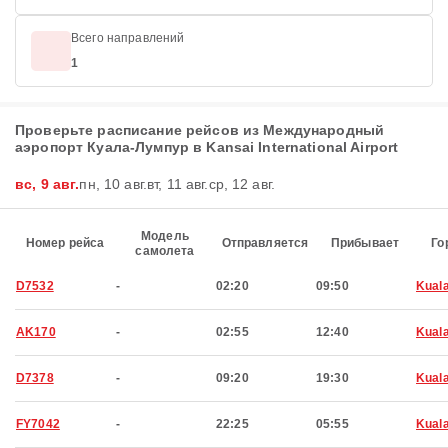
Всего направлений
1
Проверьте расписание рейсов из Международный
аэропорт Куала-Лумпур в Kansai International Airport
вс, 9 авг.
пн, 10 авг.
вт, 11 авг.
ср, 12 авг.
Модель
Номер рейса
Отправляется
Прибывает
Го
самолета
D7532
-
02:20
09:50
Kual
AK170
-
02:55
12:40
Kual
D7378
-
09:20
19:30
Kual
FY7042
-
22:25
05:55
Kual