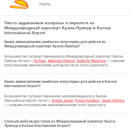
FireFly
Часто задаваемые вопросы о перелете из
Международный аэропорт Куала-Лумпур в Kansai
International Airport
Какие авиакомпании наиболее популярны для рейсов из
Международный аэропорт Куала-Лумпур?
Большинство путешественников из Международный аэропорт Куала-
Лумпур летают с
AirAsia
,
Malaysia Airlines
,
Batik Air Malaysia
— самыми
популярными авиалиниями для вылетов из этого аэропорта.
Какие авиакомпании наиболее популярны для рейсов в Kansai
International Airport?
Большинство путешественников, направляющихся в Kansai
International Airport, летят с
Jetstar Japan
,
Peach Aviation
,
Japan Airlines
— самыми популярными авиакомпаниями этого аэропорта.
Сколько рейсов доступно из Международный аэропорт Куала-
Лумпур в Kansai International Airport?