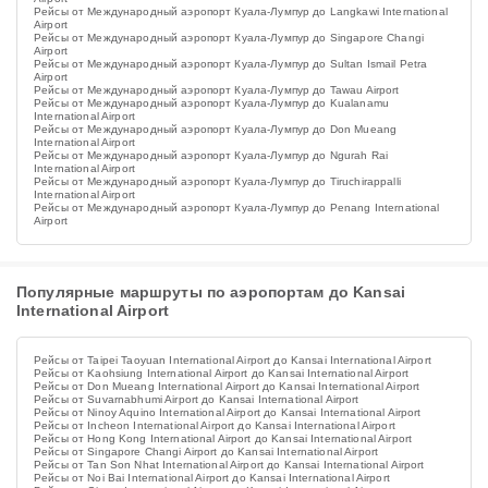
Рейсы от Международный аэропорт Куала-Лумпур до Langkawi International
Airport
Рейсы от Международный аэропорт Куала-Лумпур до Singapore Changi
Airport
Рейсы от Международный аэропорт Куала-Лумпур до Sultan Ismail Petra
Airport
Рейсы от Международный аэропорт Куала-Лумпур до Tawau Airport
Рейсы от Международный аэропорт Куала-Лумпур до Kualanamu
International Airport
Рейсы от Международный аэропорт Куала-Лумпур до Don Mueang
International Airport
Рейсы от Международный аэропорт Куала-Лумпур до Ngurah Rai
International Airport
Рейсы от Международный аэропорт Куала-Лумпур до Tiruchirappalli
International Airport
Рейсы от Международный аэропорт Куала-Лумпур до Penang International
Airport
Популярные маршруты по аэропортам до Kansai
International Airport
Рейсы от Taipei Taoyuan International Airport до Kansai International Airport
Рейсы от Kaohsiung International Airport до Kansai International Airport
Рейсы от Don Mueang International Airport до Kansai International Airport
Рейсы от Suvarnabhumi Airport до Kansai International Airport
Рейсы от Ninoy Aquino International Airport до Kansai International Airport
Рейсы от Incheon International Airport до Kansai International Airport
Рейсы от Hong Kong International Airport до Kansai International Airport
Рейсы от Singapore Changi Airport до Kansai International Airport
Рейсы от Tan Son Nhat International Airport до Kansai International Airport
Рейсы от Noi Bai International Airport до Kansai International Airport