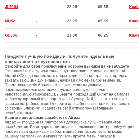
JL7094
-
22:25
05:55
Kual
MH52
-
22:25
05:55
Kual
OD860
-
23:00
06:25
Kual
Найдите лучшую поездку и получите идеальные
впечатления от путешествия
Откройте для себя приключение, которое вы никогда не забудете
Отправляйтесь в удивительное путешествие в Kansai International
Airport (KIX), где вы сможете открыть для себя прекрасные города с
захватывающими дух видами, начиная с момента приземления.
Представьте себя бродящим по оживленным улицам,
наслаждающимся местными вкусами и погружающимся в
неповторимую атмосферу. Выберите подходящий билет на самолет
из Международный аэропорт Куала-Лумпур (KUL) в соответствии с
вашими потребностями. Откройте для себя новые горизонты вместе
со своими близкими и сделайте свой отпуск по-настоящему
незабываемым.
Найдите идеальный авиабилет с Airpaz
Airpaz — это удобная платформа для поиска лучших вариантов
авиабилетов. Благодаря простому в использовании интерфейсу Airpaz
поможет вам сравнить и выбрать авиабилеты, соответствующие
вашему расписанию и бюджету. Планируете ли вы поездку в