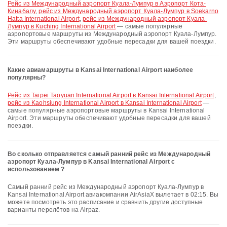
рейс из Международный аэропорт Куала-Лумпур в Аэропорт Кота-
Кинабалу
,
рейс из Международный аэропорт Куала-Лумпур в Soekarno
Hatta International Airport
,
рейс из Международный аэропорт Куала-
Лумпур в Kuching International Airport
— самые популярные
аэропортовые маршруты из Международный аэропорт Куала-Лумпур.
Эти маршруты обеспечивают удобные пересадки для вашей поездки.
Какие авиамаршруты в Kansai International Airport наиболее
популярны?
рейс из Taipei Taoyuan International Airport в Kansai International Airport
,
рейс из Kaohsiung International Airport в Kansai International Airport
—
самые популярные аэропортовые маршруты в Kansai International
Airport. Эти маршруты обеспечивают удобные пересадки для вашей
поездки.
Во сколько отправляется самый ранний рейс из Международный
аэропорт Куала-Лумпур в Kansai International Airport с
использованием ?
Самый ранний рейс из Международный аэропорт Куала-Лумпур в
Kansai International Airport авиакомпании AirAsiaX вылетает в 02:15. Вы
можете посмотреть это расписание и сравнить другие доступные
варианты перелётов на Airpaz.