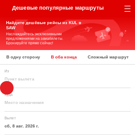
Дешевые популярные маршруты
Найдите дешёвые рейсы из KUL в
SAW
Наслаждайтесь эксклюзивными
предложениями на авиабилеты.
Бронируйте прямо сейчас!
В одну сторону
В оба конца
Сложный маршрут
Из
Пункт вылета
Куда
Место назначения
Вылет
сб, 8 авг. 2026 г.