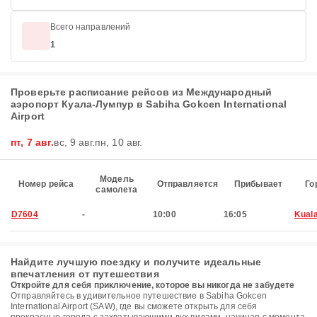
Всего направлений
1
Проверьте расписание рейсов из Международный
аэропорт Куала-Лумпур в Sabiha Gokcen International
Airport
пт, 7 авг.
вс, 9 авг.
пн, 10 авг.
Модель
Номер рейса
Отправляется
Прибывает
Го
самолета
D7604
-
10:00
16:05
Kual
Найдите лучшую поездку и получите идеальные
впечатления от путешествия
Откройте для себя приключение, которое вы никогда не забудете
Отправляйтесь в удивительное путешествие в Sabiha Gokcen
International Airport (SAW), где вы сможете открыть для себя