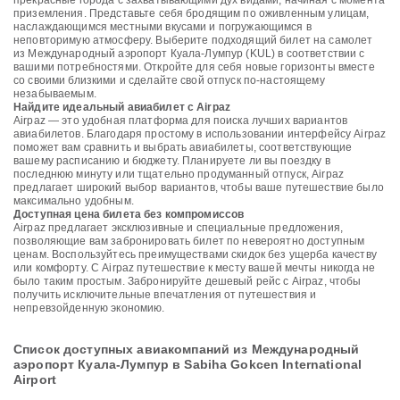
прекрасные города с захватывающими дух видами, начиная с момента
приземления. Представьте себя бродящим по оживленным улицам,
наслаждающимся местными вкусами и погружающимся в
неповторимую атмосферу. Выберите подходящий билет на самолет
из Международный аэропорт Куала-Лумпур (KUL) в соответствии с
вашими потребностями. Откройте для себя новые горизонты вместе
со своими близкими и сделайте свой отпуск по-настоящему
незабываемым.
Найдите идеальный авиабилет с Airpaz
Airpaz — это удобная платформа для поиска лучших вариантов
авиабилетов. Благодаря простому в использовании интерфейсу Airpaz
поможет вам сравнить и выбрать авиабилеты, соответствующие
вашему расписанию и бюджету. Планируете ли вы поездку в
последнюю минуту или тщательно продуманный отпуск, Airpaz
предлагает широкий выбор вариантов, чтобы ваше путешествие было
максимально удобным.
Доступная цена билета без компромиссов
Airpaz предлагает эксклюзивные и специальные предложения,
позволяющие вам забронировать билет по невероятно доступным
ценам. Воспользуйтесь преимуществами скидок без ущерба качеству
или комфорту. С Airpaz путешествие к месту вашей мечты никогда не
было таким простым. Забронируйте дешевый рейс с Airpaz, чтобы
получить исключительные впечатления от путешествия и
непревзойденную экономию.
Список доступных авиакомпаний из Международный
аэропорт Куала-Лумпур в Sabiha Gokcen International
Airport