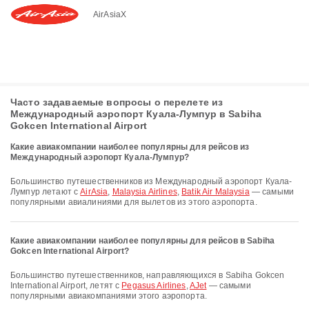
AirAsiaX
Часто задаваемые вопросы о перелете из
Международный аэропорт Куала-Лумпур в Sabiha
Gokcen International Airport
Какие авиакомпании наиболее популярны для рейсов из
Международный аэропорт Куала-Лумпур?
Большинство путешественников из Международный аэропорт Куала-
Лумпур летают с
AirAsia
,
Malaysia Airlines
,
Batik Air Malaysia
— самыми
популярными авиалиниями для вылетов из этого аэропорта.
Какие авиакомпании наиболее популярны для рейсов в Sabiha
Gokcen International Airport?
Большинство путешественников, направляющихся в Sabiha Gokcen
International Airport, летят с
Pegasus Airlines
,
AJet
— самыми
популярными авиакомпаниями этого аэропорта.