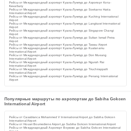
Рейсы от Международный аэропорт Куала-Лумпур до Аэропорт Кота-
Кинабалу
Рейсы от Международный аэропорт Куала-Лумпур до Soekarno Hatta
International Airport
Рейсы от Международный аэропорт Куала-Лумпур до Kuching International
Airport
Рейсы от Международный аэропорт Куала-Лумпур до Langkawi International
Airport
Рейсы от Международный аэропорт Куала-Лумпур до Singapore Changi
Airport
Рейсы от Международный аэропорт Куала-Лумпур до Sultan Ismail Petra
Airport
Рейсы от Международный аэропорт Куала-Лумпур до Tawau Airport
Рейсы от Международный аэропорт Куала-Лумпур до Kualanamu
International Airport
Рейсы от Международный аэропорт Куала-Лумпур до Don Mueang
International Airport
Рейсы от Международный аэропорт Куала-Лумпур до Ngurah Rai
International Airport
Рейсы от Международный аэропорт Куала-Лумпур до Tiruchirappalli
International Airport
Рейсы от Международный аэропорт Куала-Лумпур до Penang International
Airport
Популярные маршруты по аэропортам до Sabiha Gokcen
International Airport
Рейсы от Casablanca Mohammed V International Airport до Sabiha Gokcen
International Airport
Рейсы от Houari Boumediene Airport до Sabiha Gokcen International Airport
Рейсы от Международный Аэропорт Внуково до Sabiha Gokcen International