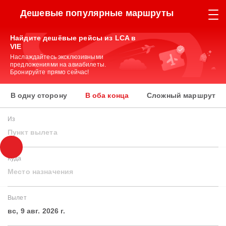
Дешевые популярные маршруты
Найдите дешёвые рейсы из LCA в
VIE
Наслаждайтесь эксклюзивными
предложениями на авиабилеты.
Бронируйте прямо сейчас!
В одну сторону
В оба конца
Сложный маршрут
Из
Пункт вылета
Куда
Место назначения
Вылет
вс, 9 авг. 2026 г.