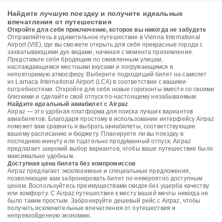
Найдите лучшую поездку и получите идеальные
впечатления от путешествия
Откройте для себя приключение, которое вы никогда не забудете
Отправляйтесь в удивительное путешествие в Vienna International
Airport (VIE), где вы сможете открыть для себя прекрасные города с
захватывающими дух видами, начиная с момента приземления.
Представьте себя бродящим по оживленным улицам,
наслаждающимся местными вкусами и погружающимся в
неповторимую атмосферу. Выберите подходящий билет на самолет
из Larnaca International Airport (LCA) в соответствии с вашими
потребностями. Откройте для себя новые горизонты вместе со своими
близкими и сделайте свой отпуск по-настоящему незабываемым.
Найдите идеальный авиабилет с Airpaz
Airpaz — это удобная платформа для поиска лучших вариантов
авиабилетов. Благодаря простому в использовании интерфейсу Airpaz
поможет вам сравнить и выбрать авиабилеты, соответствующие
вашему расписанию и бюджету. Планируете ли вы поездку в
последнюю минуту или тщательно продуманный отпуск, Airpaz
предлагает широкий выбор вариантов, чтобы ваше путешествие было
максимально удобным.
Доступная цена билета без компромиссов
Airpaz предлагает эксклюзивные и специальные предложения,
позволяющие вам забронировать билет по невероятно доступным
ценам. Воспользуйтесь преимуществами скидок без ущерба качеству
или комфорту. С Airpaz путешествие к месту вашей мечты никогда не
было таким простым. Забронируйте дешевый рейс с Airpaz, чтобы
получить исключительные впечатления от путешествия и
непревзойденную экономию.