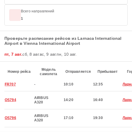
Всего направлений
1
Проверьте расписание рейсов из Larnaca International
Airport в Vienna International Airport
пт, 7 авг.
сб, 8 авг.
вс, 9 авг.
пн, 10 авг.
Модель
Номер рейса
Отправляется
Прибывает
Го
самолета
FR707
-
10:10
12:35
Ларн
AIRBUS
OS794
14:20
16:40
Ларн
A320
AIRBUS
OS796
17:10
19:30
Ларн
A320