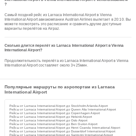
?
Самый поздний рейс из Larnaca International Airport в Vienna
International Airport авиакомпании Austrian Airlines вылетает в 20:10. Вы
можете посмотреть это расписание и сравнить другие доступные
варианты перелётов на Airpaz.
Сколько длится перелёт из Larnaca International Airport в Vienna
International Airport?
Продолжительность перелёта из Larnaca International Airport в Vienna
International Airport составляет около 3ч 25мин.
Популярные маршруты по аэропортам из Larnaca
International Airport
Рейсы от Larnaca International Airport до Stockholm Arlanda Airport
Рейсы от Larnaca International Airport до Queen Alia International Airport
Рейсы от Larnaca International Airport до Copenhagen Airport
Рейсы от Larnaca International Airport до Helsinki Airport
Рейсы от Larnaca International Airport до Oslo Airport
Рейсы от Larnaca International Airport до Ben Gurion Airport
Рейсы от Larnaca International Airport до Henri Coanda International Airport
Рейсы от Larnaca International Airport до Dusseldorf International Airport
Рейсы от Larnaca International Airport до Santorini International Airport