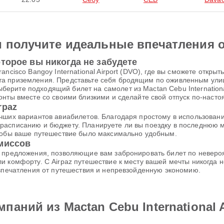
и получите идеальные впечатления 
торое вы никогда не забудете
ncisco Bangoy International Airport (DVO), где вы сможете открыт
та приземления. Представьте себя бродящим по оживленным ул
рите подходящий билет на самолет из Mactan Cebu International 
онты вместе со своими близкими и сделайте свой отпуск по-нас
rpaz
чших вариантов авиабилетов. Благодаря простому в использовани
расписанию и бюджету. Планируете ли вы поездку в последнюю м
чтобы ваше путешествие было максимально удобным.
омиссов
е предложения, позволяющие вам забронировать билет по неверо
и комфорту. С Airpaz путешествие к месту вашей мечты никогда
 впечатления от путешествия и непревзойденную экономию.
аний из Mactan Cebu International A