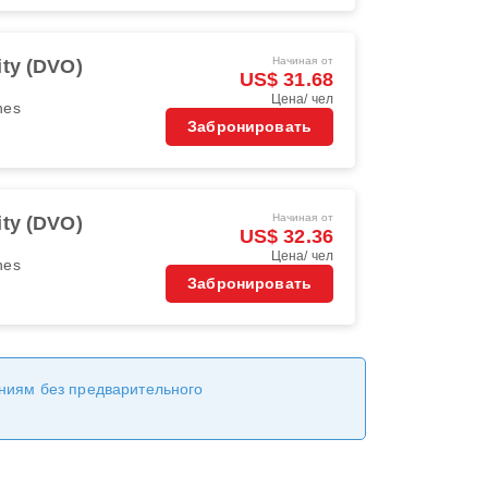
Начиная от
ity (DVO)
US$ 31.68
Цена/ чел
ines
Забронировать
Начиная от
ity (DVO)
US$ 32.36
Цена/ чел
ines
Забронировать
ениям без предварительного