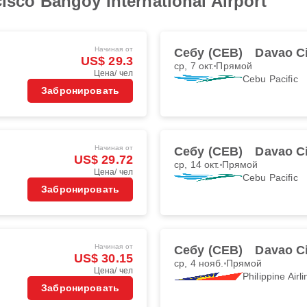
cisco Bangoy International Airport
Начиная от
Себу (CEB)
Davao C
US$ 29.3
ср, 7 окт.
Прямой
Цена/ чел
Cebu Pacific
Забронировать
Начиная от
Себу (CEB)
Davao C
US$ 29.72
ср, 14 окт.
Прямой
Цена/ чел
Cebu Pacific
Забронировать
Начиная от
Себу (CEB)
Davao C
US$ 30.15
ср, 4 нояб.
Прямой
Цена/ чел
Philippine Airl
Забронировать