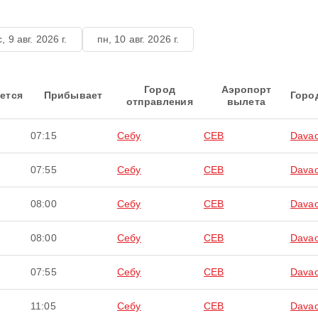
с, 9 авг. 2026 г.
пн, 10 авг. 2026 г.
Город
Аэропорт
ется
Прибывает
Горо
отправления
вылета
07:15
Себу
CEB
Davao
07:55
Себу
CEB
Davao
08:00
Себу
CEB
Davao
08:00
Себу
CEB
Davao
07:55
Себу
CEB
Davao
11:05
Себу
CEB
Davao