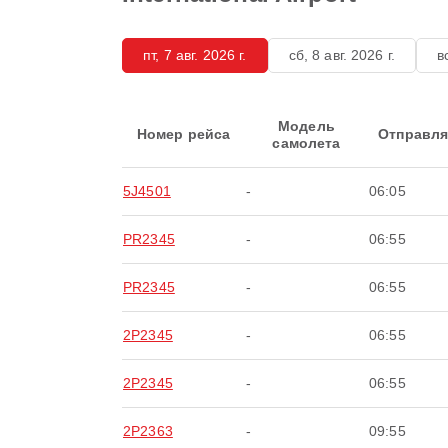
пт, 7 авг. 2026 г.
сб, 8 авг. 2026 г.
в
Модель
Номер рейса
Отправля
самолета
5J4501
-
06:05
PR2345
-
06:55
PR2345
-
06:55
2P2345
-
06:55
2P2345
-
06:55
2P2363
-
09:55