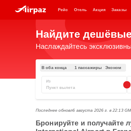
Рейс
Отель
Акция
Заказы
Найдите дешёвые
Наслаждайтесь эксклюзивны
В оба конца
1 пассажиры
Эконом
Из
Последнее обновл
6 августа 2026 г. в 22:13 G
Бронируйте и получайте 