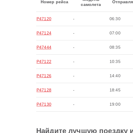
Номер рейса
Отправля
самолета
P47120
-
06:30
P47124
-
07:00
P47444
-
08:35
P47122
-
10:35
P47126
-
14:40
P47128
-
18:45
P47130
-
19:00
Найдите лучшую поездку 