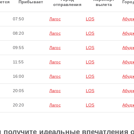
ется
Прибывает
Горо
отправления
вылета
07:50
Лагос
LOS
Абуд
08:20
Лагос
LOS
Абуд
09:55
Лагос
LOS
Абуд
11:55
Лагос
LOS
Абуд
16:00
Лагос
LOS
Абуд
20:05
Лагос
LOS
Абуд
20:20
Лагос
LOS
Абуд
и получите идеальные впечатления 