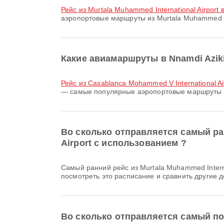
рейс из Murtala Muhammed International Airport в
аэропортовые маршруты из Murtala Muhammed In
Какие авиамаршруты в Nnamdi Aziki
рейс из Casablanca Mohammed V International Airp
— самые популярные аэропортовые маршруты в N
Во сколько отправляется самый ранн
Airport с использованием ?
Самый ранний рейс из Murtala Muhammed International Airport в Nnamdi Azikiwe International Airport авиакомпании Air Peace вылетает в 06:30. Вы можете
посмотреть это расписание и сравнить другие д
Во сколько отправляется самый позд