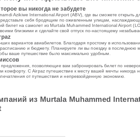
торое вы никогда не забудете
amdi Azikiwe International Airport (ABV), где вы сможете открыт
 Представьте себя бродящим по оживленным улицам, наслаждаю
билет на самолет из Murtala Muhammed International Airport (LO
своими близкими и сделайте свой отпуск по-настоящему незабыв
rpaz
чших вариантов авиабилетов. Благодаря простому в использовани
расписанию и бюджету. Планируете ли вы поездку в последнюю м
чтобы ваше путешествие было максимально удобным.
омиссов
е предложения, позволяющие вам забронировать билет по неверо
и комфорту. С Airpaz путешествие к месту вашей мечты никогда
 впечатления от путешествия и непревзойденную экономию.
аний из Murtala Muhammed Internati
t