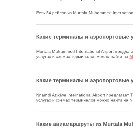
Есть 54 рейсов из Murtala Muhammed International
Какие терминалы и аэропортовые уд
Murtala Muhammed International Airport предлагает Такси и множество других удобств, чтобы сделать ваше путешествие комфортнее. Подробную информацию об
услугах и схемах терминалов можно найти на
M
Какие терминалы и аэропортовые уд
Nnamdi Azikiwe International Airport предлагает Такси и множество других удобств, чтобы сделать ваше путешествие комфортнее. Подробную информацию об
услугах и схемах терминалов можно найти на
N
Какие авиамаршруты из Murtala Muh