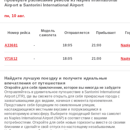
Проверьте расписание рейсов из Naples International
Airport в Santorini International Airport
пн, 10 авг.
Модель
Номер рейса
Отправляется
Прибывает
Го
самолета
A33681
-
18:05
21:00
Napl
V71612
-
18:05
21:00
Napl
Найдите лучшую поездку и получите идеальные
впечатления от путешествия
Откройте для себя приключение, которое вы никогда не забудете
Отправляйтесь в удивительное путешествие в Santorini International
Airport (JTR), где вы сможете открыть для себя прекрасные города с
захватывающими дух видами, начиная с момента приземления.
Представьте себя бродящим по оживленным улицам,
наслаждающимся местными вкусами и погружающимся в
неповторимую атмосферу. Выберите подходящий билет на самолет
из Naples International Airport (NAP) в соответствии с вашими
потребностями. Откройте для себя новые горизонты вместе со своими
близкими и сделайте свой отпуск по-настоящему незабываемым.