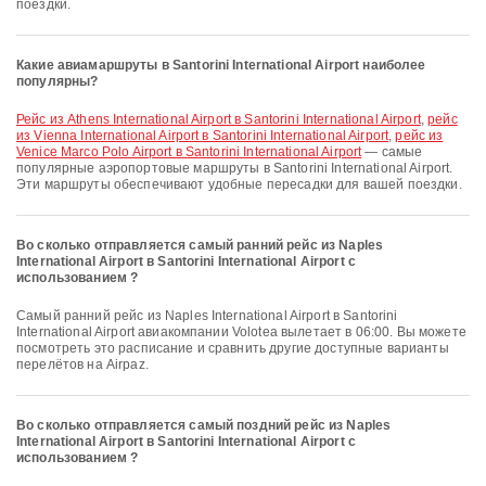
поездки.
Какие авиамаршруты в Santorini International Airport наиболее
популярны?
рейс из Athens International Airport в Santorini International Airport
,
рейс
из Vienna International Airport в Santorini International Airport
,
рейс из
Venice Marco Polo Airport в Santorini International Airport
— самые
популярные аэропортовые маршруты в Santorini International Airport.
Эти маршруты обеспечивают удобные пересадки для вашей поездки.
Во сколько отправляется самый ранний рейс из Naples
International Airport в Santorini International Airport с
использованием ?
Самый ранний рейс из Naples International Airport в Santorini
International Airport авиакомпании Volotea вылетает в 06:00. Вы можете
посмотреть это расписание и сравнить другие доступные варианты
перелётов на Airpaz.
Во сколько отправляется самый поздний рейс из Naples
International Airport в Santorini International Airport с
использованием ?