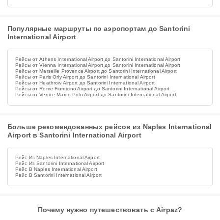
Популярные маршруты по аэропортам до Santorini
International Airport
Рейсы от Athens International Airport до Santorini International Airport
Рейсы от Vienna International Airport до Santorini International Airport
Рейсы от Marseille Provence Airport до Santorini International Airport
Рейсы от Paris Orly Airport до Santorini International Airport
Рейсы от Heathrow Airport до Santorini International Airport
Рейсы от Rome Fiumicino Airport до Santorini International Airport
Рейсы от Venice Marco Polo Airport до Santorini International Airport
Больше рекомендованных рейсов из Naples International
Airport в Santorini International Airport
Рейс Из Naples International Airport
Рейс Из Santorini International Airport
Рейс В Naples International Airport
Рейс В Santorini International Airport
Почему нужно путешествовать с Airpaz?