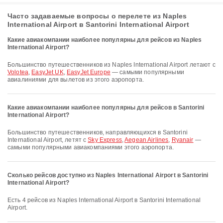
Часто задаваемые вопросы о перелете из Naples
International Airport в Santorini International Airport
Какие авиакомпании наиболее популярны для рейсов из Naples
International Airport?
Большинство путешественников из Naples International Airport летают с
Volotea
,
EasyJet UK
,
EasyJet Europe
— самыми популярными
авиалиниями для вылетов из этого аэропорта.
Какие авиакомпании наиболее популярны для рейсов в Santorini
International Airport?
Большинство путешественников, направляющихся в Santorini
International Airport, летят с
Sky Express
,
Aegean Airlines
,
Ryanair
—
самыми популярными авиакомпаниями этого аэропорта.
Сколько рейсов доступно из Naples International Airport в Santorini
International Airport?
Есть 4 рейсов из Naples International Airport в Santorini International
Airport.