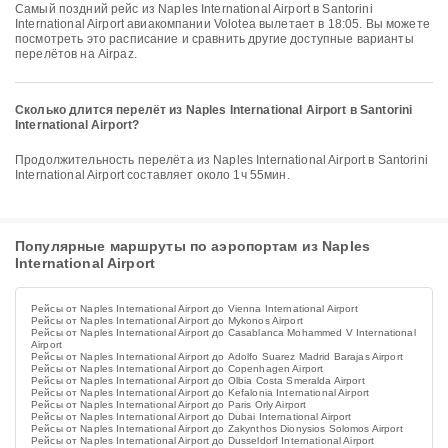
Самый поздний рейс из Naples International Airport в Santorini
International Airport авиакомпании Volotea вылетает в 18:05. Вы можете
посмотреть это расписание и сравнить другие доступные варианты
перелётов на Airpaz.
Сколько длится перелёт из Naples International Airport в Santorini
International Airport?
Продолжительность перелёта из Naples International Airport в Santorini
International Airport составляет около 1ч 55мин.
Популярные маршруты по аэропортам из Naples
International Airport
Рейсы от Naples International Airport до Vienna International Airport
Рейсы от Naples International Airport до Mykonos Airport
Рейсы от Naples International Airport до Casablanca Mohammed V International
Airport
Рейсы от Naples International Airport до Adolfo Suarez Madrid Barajas Airport
Рейсы от Naples International Airport до Copenhagen Airport
Рейсы от Naples International Airport до Olbia Costa Smeralda Airport
Рейсы от Naples International Airport до Kefalonia International Airport
Рейсы от Naples International Airport до Paris Orly Airport
Рейсы от Naples International Airport до Dubai International Airport
Рейсы от Naples International Airport до Zakynthos Dionysios Solomos Airport
Рейсы от Naples International Airport до Dusseldorf International Airport