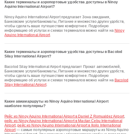
Какие терминалы и аэропортовые удобства доступны в Ninoy
Aquino International Airport?
Ninoy Aquino International Airport предлагает Зона ожидания,
Банковские услуги/банкоматы, Питание и множество других удобств,
чтобы сделать ваше путешествие комфортнее. Подробную
информацию об услугах и схемах терминалов можно найти на
Ninoy
Aquino International Airport
.
Какие терминалы и аэропортовые удобства доступны в Bacolod
Silay International Airport?
Bacolod Silay International Airport предлагает Прокат автомобилей,
Банковские услуги/банкоматы, Питание и множество других удобств,
чтобы сделать ваше путешествие комфортнее. Подробную
информацию об услугах и схемах терминалов можно найти на
Bacolod
Silay International Airport
.
Какие авиамаршруты из Ninoy Aquino International Airport
наиболее популярны?
рейс из Ninoy Aquino International Airport в Daniel Z Romualdez Airport
,
рейс из Ninoy Aquino International Airport в Mactan Cebu International
Airport
,
рейс из Ninoy Aquino International Airport в Iloilo International
Airport
— самые популярные аэропортовые маршруты из Ninoy Aquino