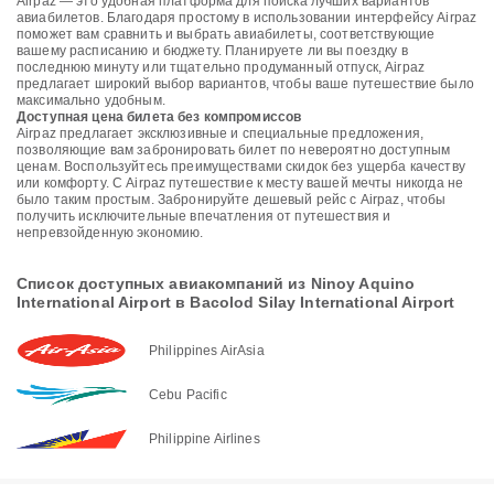
Airpaz — это удобная платформа для поиска лучших вариантов
авиабилетов. Благодаря простому в использовании интерфейсу Airpaz
поможет вам сравнить и выбрать авиабилеты, соответствующие
вашему расписанию и бюджету. Планируете ли вы поездку в
последнюю минуту или тщательно продуманный отпуск, Airpaz
предлагает широкий выбор вариантов, чтобы ваше путешествие было
максимально удобным.
Доступная цена билета без компромиссов
Airpaz предлагает эксклюзивные и специальные предложения,
позволяющие вам забронировать билет по невероятно доступным
ценам. Воспользуйтесь преимуществами скидок без ущерба качеству
или комфорту. С Airpaz путешествие к месту вашей мечты никогда не
было таким простым. Забронируйте дешевый рейс с Airpaz, чтобы
получить исключительные впечатления от путешествия и
непревзойденную экономию.
Список доступных авиакомпаний из Ninoy Aquino
International Airport в Bacolod Silay International Airport
Philippines AirAsia
Cebu Pacific
Philippine Airlines