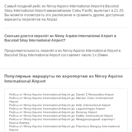
Самый поздний рейс из Ninoy Aquino International Airport в Bacolod
Silay International Airport авиакомпании Cebu Pacific вылетает в 21:25.
Вы можете посмотреть это расписание и сравнить другие доступные
варианты перелётов на Airpaz.
Сколько длится перелёт из Ninoy Aquino International Airport в
Bacolod Silay International Airport?
Продолжительность перелёта из Ninoy Aquino International Airport в
Bacolod Silay International Airport составляет около 1ч 20мин.
Популярные маршруты по аэропортам из Ninoy Aquino
International Airport
Рейсы от Ninoy Aquino International Airport до Daniel Z Romualdez Airport
Рейсы от Ninoy Aquino International Airport до Mactan Cebu International
Airport
Рейсы от Ninoy Aquino International Airport до Iloilo International Airport
Рейсы от Ninoy Aquino International Airport до Laguindingan Airport
Рейсы от Ninoy Aquino International Airport до Boracay Airport
Рейсы от Ninoy Aquino International Airport до Kalibo International Airport
Рейсы от Ninoy Aquino International Airport до Международный аэропорт
Куала-Лумпур
Рейсы от Ninoy Aquino International Airport до Francisco Bangoy International
Airport