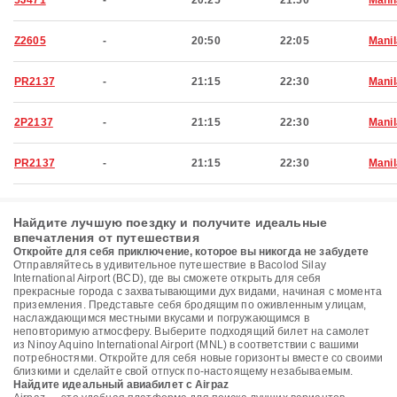
5J471
-
20:25
21:50
Manil
Z2605
-
20:50
22:05
Manil
PR2137
-
21:15
22:30
Manil
2P2137
-
21:15
22:30
Manil
PR2137
-
21:15
22:30
Manil
Найдите лучшую поездку и получите идеальные
впечатления от путешествия
Откройте для себя приключение, которое вы никогда не забудете
Отправляйтесь в удивительное путешествие в Bacolod Silay
International Airport (BCD), где вы сможете открыть для себя
прекрасные города с захватывающими дух видами, начиная с момента
приземления. Представьте себя бродящим по оживленным улицам,
наслаждающимся местными вкусами и погружающимся в
неповторимую атмосферу. Выберите подходящий билет на самолет
из Ninoy Aquino International Airport (MNL) в соответствии с вашими
потребностями. Откройте для себя новые горизонты вместе со своими
близкими и сделайте свой отпуск по-настоящему незабываемым.
Найдите идеальный авиабилет с Airpaz