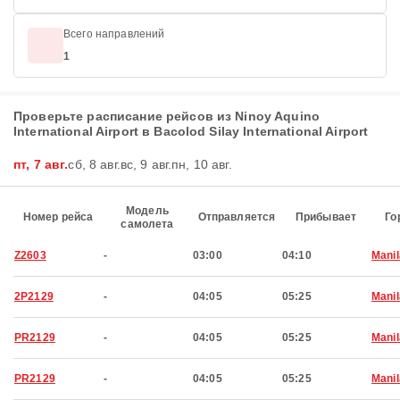
Всего направлений
1
Проверьте расписание рейсов из Ninoy Aquino
International Airport в Bacolod Silay International Airport
пт, 7 авг.
сб, 8 авг.
вс, 9 авг.
пн, 10 авг.
Модель
Номер рейса
Отправляется
Прибывает
Го
самолета
Z2603
-
03:00
04:10
Manil
2P2129
-
04:05
05:25
Manil
PR2129
-
04:05
05:25
Manil
PR2129
-
04:05
05:25
Manil