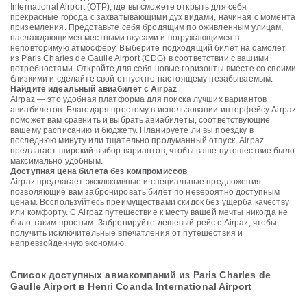
International Airport (OTP), где вы сможете открыть для себя
прекрасные города с захватывающими дух видами, начиная с момента
приземления. Представьте себя бродящим по оживленным улицам,
наслаждающимся местными вкусами и погружающимся в
неповторимую атмосферу. Выберите подходящий билет на самолет
из Paris Charles de Gaulle Airport (CDG) в соответствии с вашими
потребностями. Откройте для себя новые горизонты вместе со своими
близкими и сделайте свой отпуск по-настоящему незабываемым.
Найдите идеальный авиабилет с Airpaz
Airpaz — это удобная платформа для поиска лучших вариантов
авиабилетов. Благодаря простому в использовании интерфейсу Airpaz
поможет вам сравнить и выбрать авиабилеты, соответствующие
вашему расписанию и бюджету. Планируете ли вы поездку в
последнюю минуту или тщательно продуманный отпуск, Airpaz
предлагает широкий выбор вариантов, чтобы ваше путешествие было
максимально удобным.
Доступная цена билета без компромиссов
Airpaz предлагает эксклюзивные и специальные предложения,
позволяющие вам забронировать билет по невероятно доступным
ценам. Воспользуйтесь преимуществами скидок без ущерба качеству
или комфорту. С Airpaz путешествие к месту вашей мечты никогда не
было таким простым. Забронируйте дешевый рейс с Airpaz, чтобы
получить исключительные впечатления от путешествия и
непревзойденную экономию.
Список доступных авиакомпаний из Paris Charles de
Gaulle Airport в Henri Coanda International Airport