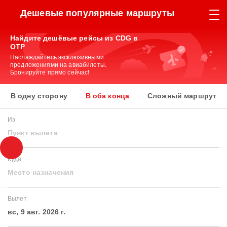
Дешевые популярные маршруты
Найдите дешёвые рейсы из CDG в
OTP
Наслаждайтесь эксклюзивными
предложениями на авиабилеты.
Бронируйте прямо сейчас!
В одну сторону
В оба конца
Сложный маршрут
Из
Пункт вылета
Куда
Место назначения
Вылет
вс, 9 авг. 2026 г.