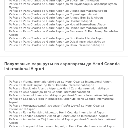
Рейсы от Paris Charles de Gaulle Airport до Suvarnabhumi Airport
Рейсы от Paris Charles de Gaulle Airport до Международный аэропорт Куала-
Лумпур
Рейсы от Paris Charles de Gaulle Airport до Vienna International Airport
Рейсы от Paris Charles de Gaulle Airport до Copenhagen Airport
Рейсы от Paris Charles de Gaulle Airport до Ahmed Ben Bella Airport
Рейсы от Paris Charles de Gaulle Airport до Heathrow Airport
Рейсы от Paris Charles de Gaulle Airport до Houari Boumediene Airport
Рейсы от Paris Charles de Gaulle Airport до Hamad International Airport
Рейсы от Paris Charles de Gaulle Airport до Barcelona El Prat Josep Tarradellas
Airport
Рейсы от Paris Charles de Gaulle Airport до Stockholm Arlanda Airport
Рейсы от Paris Charles de Gaulle Airport до Dubai International Airport
Рейсы от Paris Charles de Gaulle Airport до Cairo International Airport
Популярные маршруты по аэропортам до Henri Coanda
International Airport
Рейсы от Vienna International Airport до Henri Coanda International Airport
Рейсы от Helsinki Airport до Henri Coanda International Airport
Рейсы от Stockholm Arlanda Airport до Henri Coanda International Airport
Рейсы от Oslo Airport до Henri Coanda International Airport
Рейсы от Istanbul International Airport до Henri Coanda International Airport
Рейсы от Sabiha Gokcen International Airport до Henri Coanda International
Airport
Рейсы от Международный аэропорт Пеки́н-Шоуду́ до Henri Coanda
International Airport
Рейсы от Rome Fiumicino Airport до Henri Coanda International Airport
Рейсы от London Stansted Airport до Henri Coanda International Airport
Рейсы от Avram Iancu Cluj International Airport до Henri Coanda International
Airport
Рейсы от Liverpool John Lennon Airport до Henri Coanda International Airport