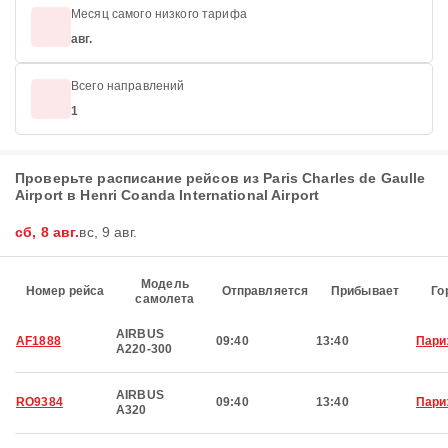
Месяц самого низкого тарифа
авг.
Всего направлений
1
Проверьте расписание рейсов из Paris Charles de Gaulle
Airport в Henri Coanda International Airport
сб, 8 авг.
вс, 9 авг.
Модель
Номер рейса
Отправляется
Прибывает
Го
самолета
AIRBUS
AF1888
09:40
13:40
Пари
A220-300
AIRBUS
RO9384
09:40
13:40
Пари
A320