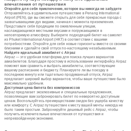
впечатления от путешествия
Откройте для себя приключение, которое вы никогда не забудете
Отправляйтесь в удивительное путешествие в Penang International
Airport (PEN), где вы сможете открыть для себя прекрасные города с
захватывающими дух видами, начиная с момента приземления.
Представьте себя бродящим по оживленным улицам,
наслаждающимся местными вкусами и погружающимся в
неповторимую атмосферу. Выберите подходящий билет на самолет
из Phuket International Airport (HKT) в соответствии с вашими
потребностями. Откройте для себя новые горизонты вместе со своими
близкими и сделайте свой отпуск по-настоящему незабываемым.
Найдите идеальный авиабилет с Airpaz
Airpaz — это удобная платформа для поиска лучших вариантов
авиабилетов. Благодаря простому в использовании интерфейсу Airpaz
поможет вам сравнить и выбрать авиабилеты, соответствующие
вашему расписанию и бюджету. Планируете ли вы поездку в
последнюю минуту или тщательно продуманный отпуск, Airpaz
предлагает широкий выбор вариантов, чтобы ваше путешествие было
максимально удобным.
Доступная цена билета без компромиссов
Airpaz предлагает эксклюзивные и специальные предложения,
позволяющие вам забронировать билет по невероятно доступным
ценам. Воспользуйтесь преимуществами скидок без ущерба качеству
или комфорту. С Airpaz путешествие к месту вашей мечты никогда не
было таким простым. Забронируйте дешевый рейс с Airpaz, чтобы
получить исключительные впечатления от путешествия и
непревзойденную экономию.