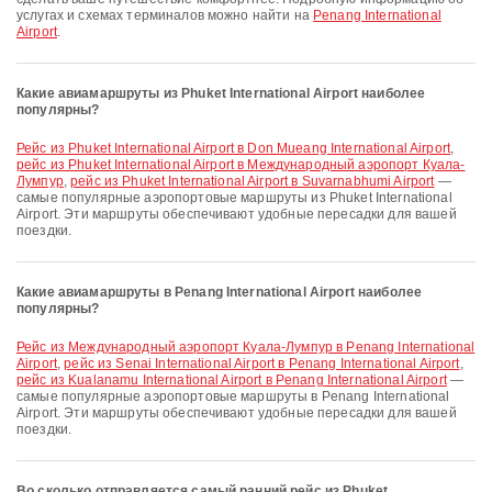
услугах и схемах терминалов можно найти на
Penang International
Airport
.
Какие авиамаршруты из Phuket International Airport наиболее
популярны?
рейс из Phuket International Airport в Don Mueang International Airport
,
рейс из Phuket International Airport в Международный аэропорт Куала-
Лумпур
,
рейс из Phuket International Airport в Suvarnabhumi Airport
—
самые популярные аэропортовые маршруты из Phuket International
Airport. Эти маршруты обеспечивают удобные пересадки для вашей
поездки.
Какие авиамаршруты в Penang International Airport наиболее
популярны?
рейс из Международный аэропорт Куала-Лумпур в Penang International
Airport
,
рейс из Senai International Airport в Penang International Airport
,
рейс из Kualanamu International Airport в Penang International Airport
—
самые популярные аэропортовые маршруты в Penang International
Airport. Эти маршруты обеспечивают удобные пересадки для вашей
поездки.
Во сколько отправляется самый ранний рейс из Phuket