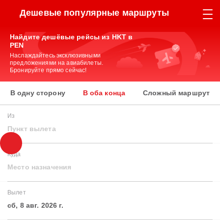
Дешевые популярные маршруты
Найдите дешёвые рейсы из HKT в
PEN
Наслаждайтесь эксклюзивными
предложениями на авиабилеты.
Бронируйте прямо сейчас!
В одну сторону
В оба конца
Сложный маршрут
Из
Пункт вылета
Куда
Место назначения
Вылет
сб, 8 авг. 2026 г.