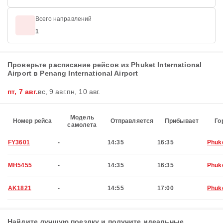
Всего направлений
1
Проверьте расписание рейсов из Phuket International
Airport в Penang International Airport
пт, 7 авг.
вс, 9 авг.
пн, 10 авг.
Модель
Номер рейса
Отправляется
Прибывает
Го
самолета
FY3601
-
14:35
16:35
Phuk
MH5455
-
14:35
16:35
Phuk
AK1821
-
14:55
17:00
Phuk
Найдите лучшую поездку и получите идеальные