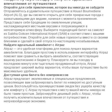
впечатления от путешествия
Откройте для себя приключение, которое вы никогда не забудете
Отправляйтесь в удивительное путешествие в Houari Boumediene
Airport (ALG), где вы сможете открыть для себя прекрасные города с
захватывающими дух видами, начиная с момента приземления.
Представьте себя бродящим по оживленным улицам,
наслаждающимся местными вкусами и погружающимся в
неповторимую атмосферу. Выберите подходящий билет на самолет
из Sabiha Gokcen International Airport (SAW) в соответствии с вашими
потребностями. Откройте для себя новые горизонты вместе со своими
близкими и сделайте свой отпуск по-настоящему незабываемым.
Найдите идеальный авиабилет с Airpaz
Airpaz — это удобная платформа для поиска лучших вариантов
авиабилетов. Благодаря простому в использовании интерфейсу Airpaz
поможет вам сравнить и выбрать авиабилеты, соответствующие
вашему расписанию и бюджету. Планируете ли вы поездку в
последнюю минуту или тщательно продуманный отпуск, Airpaz
предлагает широкий выбор вариантов, чтобы ваше путешествие было
максимально удобным.
Доступная цена билета без компромиссов
Airpaz предлагает эксклюзивные и специальные предложения,
позволяющие вам забронировать билет по невероятно доступным
ценам. Воспользуйтесь преимуществами скидок без ущерба качеству
или комфорту. С Airpaz путешествие к месту вашей мечты никогда не
было таким простым. Забронируйте дешевый рейс с Airpaz, чтобы
получить исключительные впечатления от путешествия и
непревзойденную экономию.