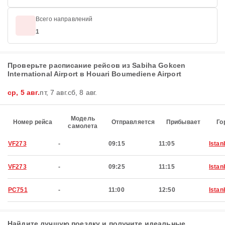
Всего направлений
1
Проверьте расписание рейсов из Sabiha Gokcen
International Airport в Houari Boumediene Airport
ср, 5 авг.
пт, 7 авг.
сб, 8 авг.
Модель
Номер рейса
Отправляется
Прибывает
Го
самолета
VF273
-
09:15
11:05
Istan
VF273
-
09:25
11:15
Istan
PC751
-
11:00
12:50
Istan
Найдите лучшую поездку и получите идеальные