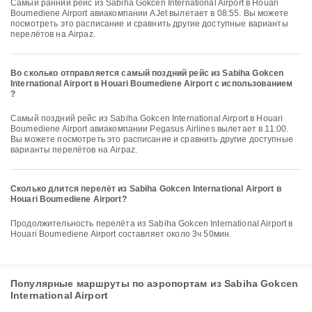
Самый ранний рейс из Sabiha Gokcen International Airport в Houari
Boumediene Airport авиакомпании AJet вылетает в 08:55. Вы можете
посмотреть это расписание и сравнить другие доступные варианты
перелётов на Airpaz.
Во сколько отправляется самый поздний рейс из Sabiha Gokcen
International Airport в Houari Boumediene Airport с использованием
?
Самый поздний рейс из Sabiha Gokcen International Airport в Houari
Boumediene Airport авиакомпании Pegasus Airlines вылетает в 11:00.
Вы можете посмотреть это расписание и сравнить другие доступные
варианты перелётов на Airpaz.
Сколько длится перелёт из Sabiha Gokcen International Airport в
Houari Boumediene Airport?
Продолжительность перелёта из Sabiha Gokcen International Airport в
Houari Boumediene Airport составляет около 3ч 50мин.
Популярные маршруты по аэропортам из Sabiha Gokcen
International Airport