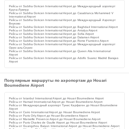
Рейсы от Sabiha Gokcen International Airport до Международный аэропорт
Куала-Лумпур
Рейсы от Sabiha Gokcen International Airport до Casablanca Mohammed V
International Airport
Рейсы от Sabiha Gokcen International Airport до Международный Аэропорт
Внуково
Рейсы от Sabiha Gokcen International Airport до Baghdad International Airport
Рейсы от Sabiha Gokcen International Airport до Antalya Airport
Рейсы от Sabiha Gokcen International Airport до Sofia Airport
Рейсы от Sabiha Gokcen International Airport до Dalaman Airport
Рейсы от Sabiha Gokcen International Airport до Rome Fiumicino Airport
Рейсы от Sabiha Gokcen International Airport до Международный аэропорт
Орио-аль-Серио
Рейсы от Sabiha Gokcen International Airport до Queen Alia International
Airport
Рейсы от Sabiha Gokcen International Airport до Adolfo Suarez Madrid Barajas
Airport
Популярные маршруты по аэропортам до Houari
Boumediene Airport
Рейсы от Istanbul International Airport до Houari Boumediene Airport
Рейсы от Hamad International Airport до Houari Boumediene Airport
Рейсы от Международный аэропорт Тунис Карфаген до Houari Boumediene
Airport
Рейсы от Cairo International Airport до Houari Boumediene Airport
Рейсы от Paris Orly Airport до Houari Boumediene Airport
Рейсы от Marseille Provence Airport до Houari Boumediene Airport
Рейсы от Paris Charles de Gaulle Airport до Houari Boumediene Airport
Рейсы от Guangzhou Baiyun International Airport до Houari Boumediene Airport