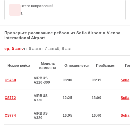
Всего направлений
1
Проверьте расписание рейсов из Sofia Airport в Vienna
International Airport
ср, 5 авг.
чт, 6 авг.
пт, 7 авг.
сб, 8 авг.
Модель
Номер рейса
Отправляется
Прибывает
Го
самолета
AIRBUS
OS780
08:00
08:35
Sofia
A220-300
AIRBUS
OS772
12:25
13:00
Sofia
A320
AIRBUS
OS774
16:05
16:40
Sofia
A320