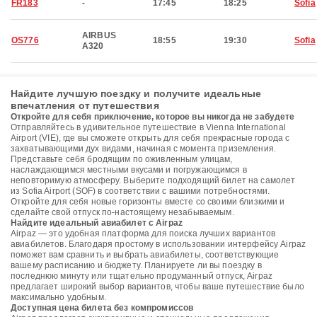
FR183
-
17:45
18:25
Sofia
AIRBUS
OS776
18:55
19:30
Sofia
A320
Найдите лучшую поездку и получите идеальные
впечатления от путешествия
Откройте для себя приключение, которое вы никогда не забудете
Отправляйтесь в удивительное путешествие в Vienna International
Airport (VIE), где вы сможете открыть для себя прекрасные города с
захватывающими дух видами, начиная с момента приземления.
Представьте себя бродящим по оживленным улицам,
наслаждающимся местными вкусами и погружающимся в
неповторимую атмосферу. Выберите подходящий билет на самолет
из Sofia Airport (SOF) в соответствии с вашими потребностями.
Откройте для себя новые горизонты вместе со своими близкими и
сделайте свой отпуск по-настоящему незабываемым.
Найдите идеальный авиабилет с Airpaz
Airpaz — это удобная платформа для поиска лучших вариантов
авиабилетов. Благодаря простому в использовании интерфейсу Airpaz
поможет вам сравнить и выбрать авиабилеты, соответствующие
вашему расписанию и бюджету. Планируете ли вы поездку в
последнюю минуту или тщательно продуманный отпуск, Airpaz
предлагает широкий выбор вариантов, чтобы ваше путешествие было
максимально удобным.
Доступная цена билета без компромиссов