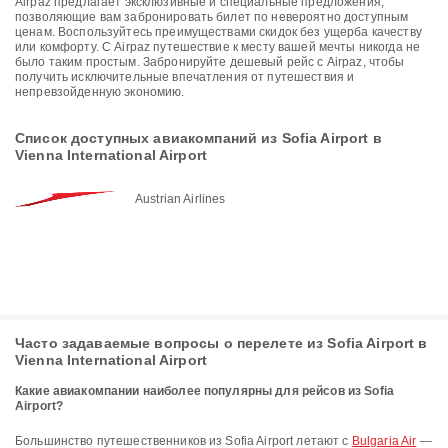
Airpaz предлагает эксклюзивные и специальные предложения,
позволяющие вам забронировать билет по невероятно доступным
ценам. Воспользуйтесь преимуществами скидок без ущерба качеству
или комфорту. С Airpaz путешествие к месту вашей мечты никогда не
было таким простым. Забронируйте дешевый рейс с Airpaz, чтобы
получить исключительные впечатления от путешествия и
непревзойденную экономию.
Список доступных авиакомпаний из Sofia Airport в
Vienna International Airport
Austrian Airlines
Часто задаваемые вопросы о перелете из Sofia Airport в
Vienna International Airport
Какие авиакомпании наиболее популярны для рейсов из Sofia
Airport?
Большинство путешественников из Sofia Airport летают с
Bulgaria Air
—