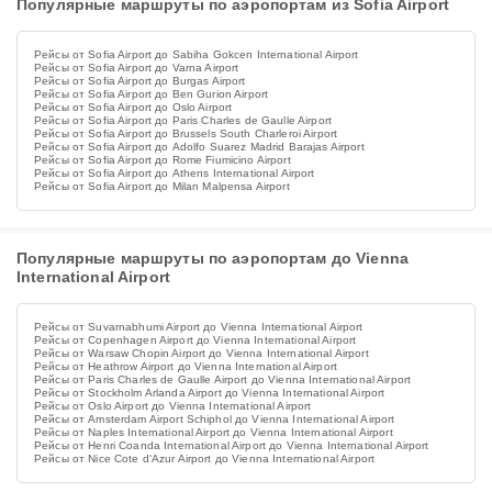
Популярные маршруты по аэропортам из Sofia Airport
Рейсы от Sofia Airport до Sabiha Gokcen International Airport
Рейсы от Sofia Airport до Varna Airport
Рейсы от Sofia Airport до Burgas Airport
Рейсы от Sofia Airport до Ben Gurion Airport
Рейсы от Sofia Airport до Oslo Airport
Рейсы от Sofia Airport до Paris Charles de Gaulle Airport
Рейсы от Sofia Airport до Brussels South Charleroi Airport
Рейсы от Sofia Airport до Adolfo Suarez Madrid Barajas Airport
Рейсы от Sofia Airport до Rome Fiumicino Airport
Рейсы от Sofia Airport до Athens International Airport
Рейсы от Sofia Airport до Milan Malpensa Airport
Популярные маршруты по аэропортам до Vienna
International Airport
Рейсы от Suvarnabhumi Airport до Vienna International Airport
Рейсы от Copenhagen Airport до Vienna International Airport
Рейсы от Warsaw Chopin Airport до Vienna International Airport
Рейсы от Heathrow Airport до Vienna International Airport
Рейсы от Paris Charles de Gaulle Airport до Vienna International Airport
Рейсы от Stockholm Arlanda Airport до Vienna International Airport
Рейсы от Oslo Airport до Vienna International Airport
Рейсы от Amsterdam Airport Schiphol до Vienna International Airport
Рейсы от Naples International Airport до Vienna International Airport
Рейсы от Henri Coanda International Airport до Vienna International Airport
Рейсы от Nice Cote d'Azur Airport до Vienna International Airport