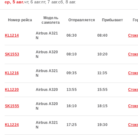
ср, 5 авг.
чт, 6 авг.
пт, 7 авг.
сб, 8 авг.
Модель
Номер рейса
Отправляется
Прибывает
Го
самолета
Airbus A321
KL1214
06:30
08:40
Сток
N
Airbus A320
SK1553
08:10
10:20
Сток
N
Airbus A321
KL1216
09:35
11:35
Сток
N
KL1220
Airbus A320
13:55
15:55
Сток
Airbus A320
SK1555
16:10
18:15
Сток
N
Airbus A321
KL1224
17:25
19:30
Сток
N