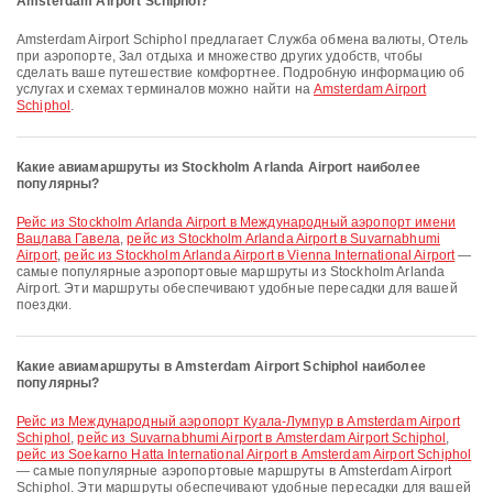
Amsterdam Airport Schiphol?
Amsterdam Airport Schiphol предлагает Служба обмена валюты, Отель
при аэропорте, Зал отдыха и множество других удобств, чтобы
сделать ваше путешествие комфортнее. Подробную информацию об
услугах и схемах терминалов можно найти на
Amsterdam Airport
Schiphol
.
Какие авиамаршруты из Stockholm Arlanda Airport наиболее
популярны?
рейс из Stockholm Arlanda Airport в Международный аэропорт имени
Вацлава Гавела
,
рейс из Stockholm Arlanda Airport в Suvarnabhumi
Airport
,
рейс из Stockholm Arlanda Airport в Vienna International Airport
—
самые популярные аэропортовые маршруты из Stockholm Arlanda
Airport. Эти маршруты обеспечивают удобные пересадки для вашей
поездки.
Какие авиамаршруты в Amsterdam Airport Schiphol наиболее
популярны?
рейс из Международный аэропорт Куала-Лумпур в Amsterdam Airport
Schiphol
,
рейс из Suvarnabhumi Airport в Amsterdam Airport Schiphol
,
рейс из Soekarno Hatta International Airport в Amsterdam Airport Schiphol
— самые популярные аэропортовые маршруты в Amsterdam Airport
Schiphol. Эти маршруты обеспечивают удобные пересадки для вашей