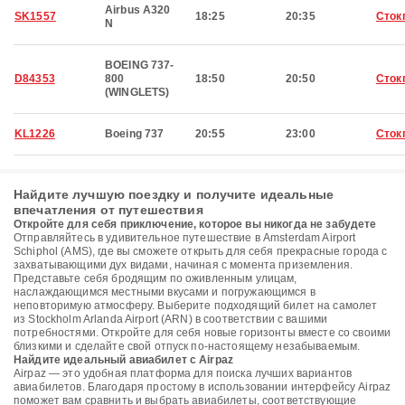
Airbus A320
SK1557
18:25
20:35
Сток
N
BOEING 737-
D84353
800
18:50
20:50
Сток
(WINGLETS)
KL1226
Boeing 737
20:55
23:00
Сток
Найдите лучшую поездку и получите идеальные
впечатления от путешествия
Откройте для себя приключение, которое вы никогда не забудете
Отправляйтесь в удивительное путешествие в Amsterdam Airport
Schiphol (AMS), где вы сможете открыть для себя прекрасные города с
захватывающими дух видами, начиная с момента приземления.
Представьте себя бродящим по оживленным улицам,
наслаждающимся местными вкусами и погружающимся в
неповторимую атмосферу. Выберите подходящий билет на самолет
из Stockholm Arlanda Airport (ARN) в соответствии с вашими
потребностями. Откройте для себя новые горизонты вместе со своими
близкими и сделайте свой отпуск по-настоящему незабываемым.
Найдите идеальный авиабилет с Airpaz
Airpaz — это удобная платформа для поиска лучших вариантов
авиабилетов. Благодаря простому в использовании интерфейсу Airpaz
поможет вам сравнить и выбрать авиабилеты, соответствующие