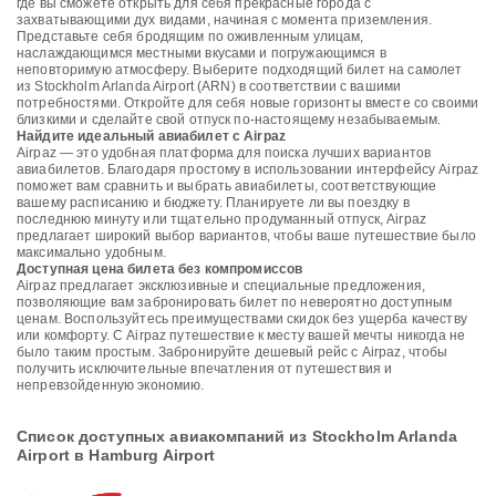
где вы сможете открыть для себя прекрасные города с
захватывающими дух видами, начиная с момента приземления.
Представьте себя бродящим по оживленным улицам,
наслаждающимся местными вкусами и погружающимся в
неповторимую атмосферу. Выберите подходящий билет на самолет
из Stockholm Arlanda Airport (ARN) в соответствии с вашими
потребностями. Откройте для себя новые горизонты вместе со своими
близкими и сделайте свой отпуск по-настоящему незабываемым.
Найдите идеальный авиабилет с Airpaz
Airpaz — это удобная платформа для поиска лучших вариантов
авиабилетов. Благодаря простому в использовании интерфейсу Airpaz
поможет вам сравнить и выбрать авиабилеты, соответствующие
вашему расписанию и бюджету. Планируете ли вы поездку в
последнюю минуту или тщательно продуманный отпуск, Airpaz
предлагает широкий выбор вариантов, чтобы ваше путешествие было
максимально удобным.
Доступная цена билета без компромиссов
Airpaz предлагает эксклюзивные и специальные предложения,
позволяющие вам забронировать билет по невероятно доступным
ценам. Воспользуйтесь преимуществами скидок без ущерба качеству
или комфорту. С Airpaz путешествие к месту вашей мечты никогда не
было таким простым. Забронируйте дешевый рейс с Airpaz, чтобы
получить исключительные впечатления от путешествия и
непревзойденную экономию.
Список доступных авиакомпаний из Stockholm Arlanda
Airport в Hamburg Airport