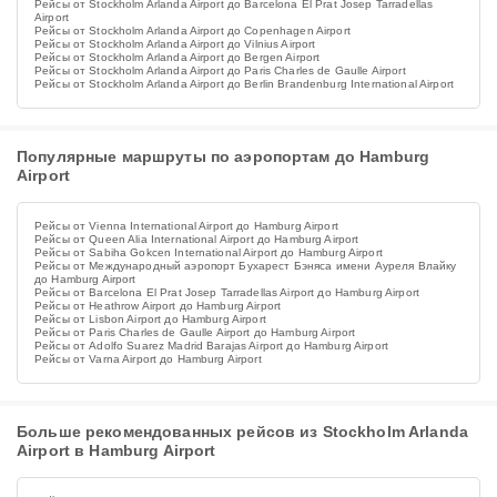
Рейсы от Stockholm Arlanda Airport до Barcelona El Prat Josep Tarradellas
Airport
Рейсы от Stockholm Arlanda Airport до Copenhagen Airport
Рейсы от Stockholm Arlanda Airport до Vilnius Airport
Рейсы от Stockholm Arlanda Airport до Bergen Airport
Рейсы от Stockholm Arlanda Airport до Paris Charles de Gaulle Airport
Рейсы от Stockholm Arlanda Airport до Berlin Brandenburg International Airport
Популярные маршруты по аэропортам до Hamburg
Airport
Рейсы от Vienna International Airport до Hamburg Airport
Рейсы от Queen Alia International Airport до Hamburg Airport
Рейсы от Sabiha Gokcen International Airport до Hamburg Airport
Рейсы от Международный аэропорт Бухарест Бэняса имени Ауреля Влайку
до Hamburg Airport
Рейсы от Barcelona El Prat Josep Tarradellas Airport до Hamburg Airport
Рейсы от Heathrow Airport до Hamburg Airport
Рейсы от Lisbon Airport до Hamburg Airport
Рейсы от Paris Charles de Gaulle Airport до Hamburg Airport
Рейсы от Adolfo Suarez Madrid Barajas Airport до Hamburg Airport
Рейсы от Varna Airport до Hamburg Airport
Больше рекомендованных рейсов из Stockholm Arlanda
Airport в Hamburg Airport