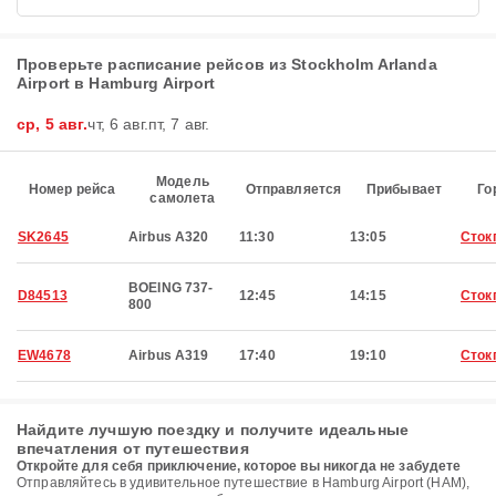
Проверьте расписание рейсов из Stockholm Arlanda
Airport в Hamburg Airport
ср, 5 авг.
чт, 6 авг.
пт, 7 авг.
Модель
Номер рейса
Отправляется
Прибывает
Го
самолета
SK2645
Airbus A320
11:30
13:05
Сток
BOEING 737-
D84513
12:45
14:15
Сток
800
EW4678
Airbus A319
17:40
19:10
Сток
Найдите лучшую поездку и получите идеальные
впечатления от путешествия
Откройте для себя приключение, которое вы никогда не забудете
Отправляйтесь в удивительное путешествие в Hamburg Airport (HAM),