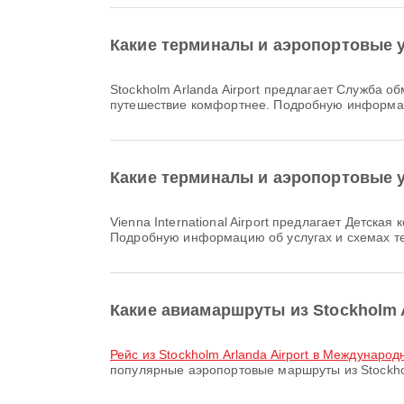
Какие терминалы и аэропортовые уд
Stockholm Arlanda Airport предлагает Служба обмена валюты, Зал отдыха, Магазин беспошлинной торговли и множество других удобств, чтобы сделать ваше
путешествие комфортнее. Подробную информац
Какие терминалы и аэропортовые уд
Vienna International Airport предлагает Детская комната, Питание, Клиники и аптеки и множество других удобств, чтобы сделать ваше путешествие комфортнее.
Подробную информацию об услугах и схемах т
Какие авиамаршруты из Stockholm 
рейс из Stockholm Arlanda Airport в Междунар
популярные аэропортовые маршруты из Stockhol