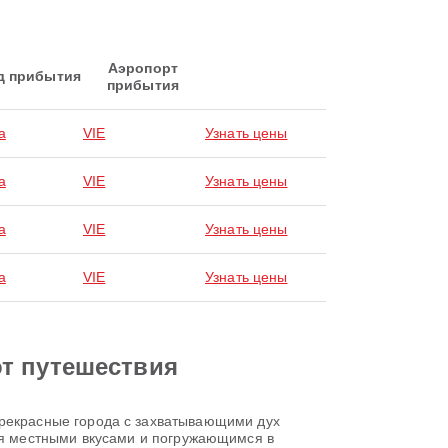
Аэропорт
д прибытия
прибытия
a
VIE
Узнать цены
a
VIE
Узнать цены
a
VIE
Узнать цены
a
VIE
Узнать цены
от путешествия
я прекрасные города с захватывающими дух
я местными вкусами и погружающимся в