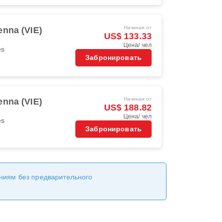
Начиная от
enna (VIE)
US$ 133.33
Цена/ чел
es
Забронировать
Начиная от
enna (VIE)
US$ 188.82
Цена/ чел
es
Забронировать
ениям без предварительного