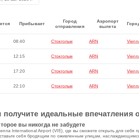
Город
Аэропорт
ется
Прибывает
Горо
отправления
вылета
08:40
Стокгольм
ARN
Vienn
12:15
Стокгольм
ARN
Vienn
17:20
Стокгольм
ARN
Vienn
22:10
Стокгольм
ARN
Vienn
и получите идеальные впечатления 
торое вы никогда не забудете
nna International Airport (VIE), где вы сможете открыть для себ
дставьте себя бродящим по оживленным улицам, наслаждающимс