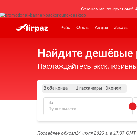
Сэкономьте по-крупному!
U
Рейс
Отель
Акция
Заказы
Найдите дешёвые 
Наслаждайтесь эксклюзивны
В оба конца
Эконом
1 пассажиры
Из
Последнее обновл
14 июля 2026 г. в 17:07 GMT