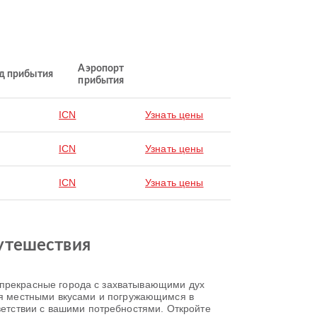
Аэропорт
д прибытия
прибытия
ICN
Узнать цены
ICN
Узнать цены
ICN
Узнать цены
утешествия
бя прекрасные города с захватывающими дух
я местными вкусами и погружающимся в
тветствии с вашими потребностями. Откройте