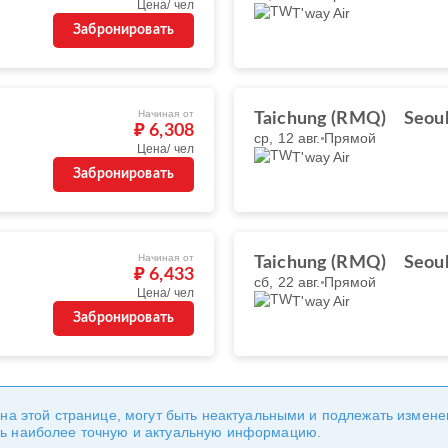
Цена/ чел
T'way Air
Забронировать
Начиная от
Taichung (RMQ)
Seoul
₽ 6,308
ср, 12 авг.
Прямой
Цена/ чел
T'way Air
Забронировать
Начиная от
Taichung (RMQ)
Seoul
₽ 6,433
сб, 22 авг.
Прямой
Цена/ чел
T'way Air
Забронировать
 на этой странице, могут быть неактуальными и подлежать измен
ь наиболее точную и актуальную информацию.