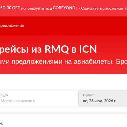
используйте код
! - Скачайте приложение и
SD 30 OFF
GOBEYOND
Предложения
рейсы из RMQ в ICN
ми предложениями на авиабилеты. Бро
Куда
Вылет
вс, 26 июл. 2026 г.
+0