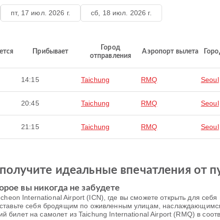
пт, 17 июл. 2026 г.
сб, 18 июл. 2026 г.
Город
ется
Прибывает
Аэропорт вылета
Горо
отправления
14:15
Taichung
RMQ
Seoul
20:45
Taichung
RMQ
Seoul
21:15
Taichung
RMQ
Seoul
получите идеальные впечатления от п
орое вы никогда не забудете
heon International Airport (ICN), где вы сможете открыть для се
дставьте себя бродящим по оживленным улицам, наслаждающимс
илет на самолет из Taichung International Airport (RMQ) в соо