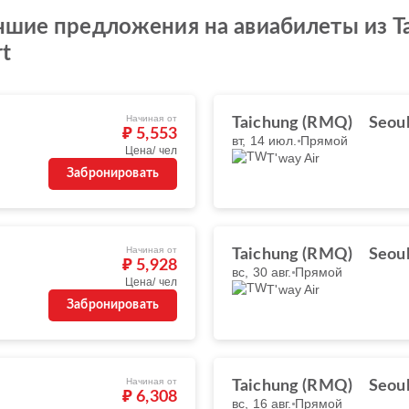
шие предложения на авиабилеты из Taic
rt
Начиная от
Taichung (RMQ)
Seoul
₽ 5,553
вт, 14 июл.
Прямой
Цена/ чел
T'way Air
Забронировать
Начиная от
Taichung (RMQ)
Seoul
₽ 5,928
вс, 30 авг.
Прямой
Цена/ чел
T'way Air
Забронировать
Начиная от
Taichung (RMQ)
Seoul
₽ 6,308
вс, 16 авг.
Прямой