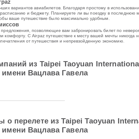
rpaz
чших вариантов авиабилетов. Благодаря простому в использовани
расписанию и бюджету. Планируете ли вы поездку в последнюю м
чтобы ваше путешествие было максимально удобным.
омиссов
е предложения, позволяющие вам забронировать билет по неверо
и комфорту. С Airpaz путешествие к месту вашей мечты никогда
 впечатления от путешествия и непревзойденную экономию.
аний из Taipei Taoyuan International
имени Вацлава Гавела
 перелете из Taipei Taoyuan Internat
имени Вацлава Гавела