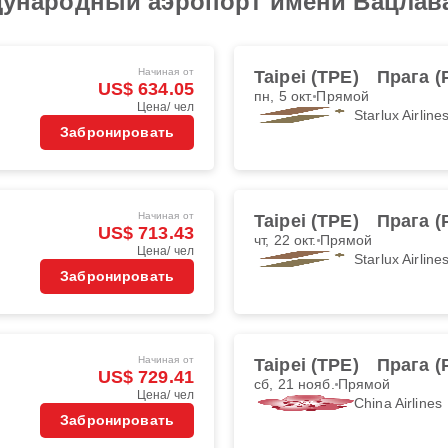
еждународный аэропорт имени Вацлав
Начиная от
Taipei (TPE)
Прага (
US$ 634.05
пн, 5 окт.
Прямой
Цена/ чел
Starlux Airline
Забронировать
Начиная от
Taipei (TPE)
Прага (
US$ 713.43
чт, 22 окт.
Прямой
Цена/ чел
Starlux Airline
Забронировать
Начиная от
Taipei (TPE)
Прага (
US$ 729.41
сб, 21 нояб.
Прямой
Цена/ чел
China Airlines
Забронировать