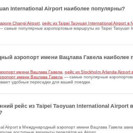
an International Airport наиболее популярны?
ngapore Changi Airport
,
рейс из Taipei Taoyuan International Airport в Na
 самые популярные аэропортовые маршруты из Taipei Taoyuan Int
ный аэропорт имени Вацлава Гавела наиболее
аэропорт имени Вацлава Гавела
,
рейс из Stockholm Arlanda Airpo
аэропорт имени Вацлава Гавела
— самые популярные аэропортов
вают удобные пересадки для вашей поездки.
ний рейс из Taipei Taoyuan International Airpo
?
другие доступные варианты перелётов на Airpaz.