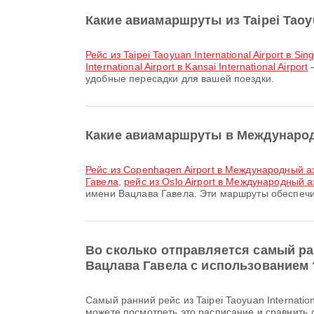
Какие авиамаршруты из Taipei Taoyu
рейс из Taipei Taoyuan International Airport в Si
International Airport в Kansai International Airport
—
удобные пересадки для вашей поездки.
Какие авиамаршруты в Международ
рейс из Copenhagen Airport в Международный 
Гавела
,
рейс из Oslo Airport в Международный 
имени Вацлава Гавела. Эти маршруты обеспечи
Во сколько отправляется самый ран
Вацлава Гавела с использованием 
Самый ранний рейс из Taipei Taoyuan International Airport в Международный аэропорт имени Вацлава Гавела авиакомпании Starlux Airlines вылетает в 00:05. Вы
можете посмотреть это расписание и сравнить 