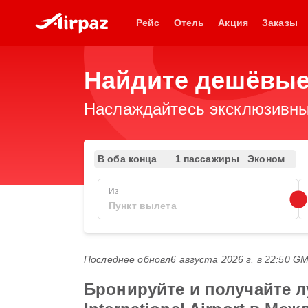
Рейс
Отель
Акция
Заказы
Найдите дешёвые
Наслаждайтесь эксклюзивны
В оба конца
1 пассажиры
Эконом
Из
Последнее обновл
6 августа 2026 г. в 22:50 G
Бронируйте и получайте л