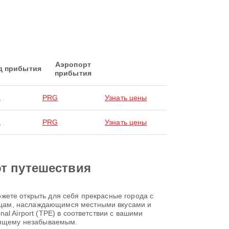
Аэропорт
д прибытия
прибытия
а
PRG
Узнать цены
а
PRG
Узнать цены
от путешествия
жете открыть для себя прекрасные города с
ицам, наслаждающимся местными вкусами и
l Airport (TPE) в соответствии с вашими
тоящему незабываемым.