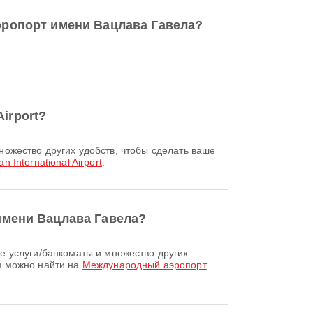
 аэропорт имени Вацлава Гавела?
irport?
an International Airport
.
имени Вацлава Гавела?
в можно найти на
Международный аэропорт