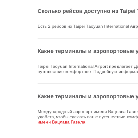
Сколько рейсов доступно из Taipei
Есть 2 рейсов из Taipei Taoyuan International
Какие терминалы и аэропортовые удо
Taipei Taoyuan International Airport предлагает Детская комната, Служба обмена валюты, Отель при аэропорте и множество других удобств, чтобы сделать ваше
путешествие комфортнее. Подробную информац
Какие терминалы и аэропортовые 
Международный аэропорт имени Вацлава Гавела предлагает Место для курения, Прокат автомобилей, Банковские услуги/банкоматы и множество других
удобств, чтобы сделать ваше путешествие ком
имени Вацлава Гавела
.