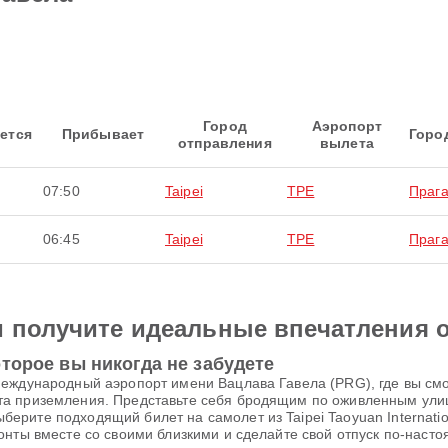
Город
Аэропорт
ется
Прибывает
Горо
отправления
вылета
07:50
Taipei
TPE
Праг
06:45
Taipei
TPE
Праг
и получите идеальные впечатления 
торое вы никогда не забудете
еждународный аэропорт имени Вацлава Гавела (PRG), где вы смо
та приземления. Представьте себя бродящим по оживленным ул
ите подходящий билет на самолет из Taipei Taoyuan Internationa
онты вместе со своими близкими и сделайте свой отпуск по-нас