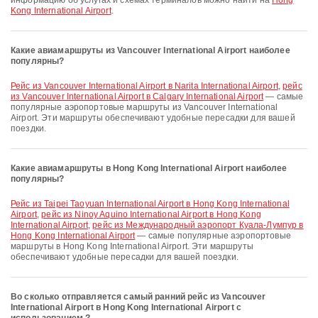
информацию об услугах и схемах терминалов можно найти на
Hong
Kong International Airport
.
Какие авиамаршруты из Vancouver International Airport наиболее
популярны?
рейс из Vancouver International Airport в Narita International Airport
,
рейс
из Vancouver International Airport в Calgary International Airport
— самые
популярные аэропортовые маршруты из Vancouver International
Airport. Эти маршруты обеспечивают удобные пересадки для вашей
поездки.
Какие авиамаршруты в Hong Kong International Airport наиболее
популярны?
рейс из Taipei Taoyuan International Airport в Hong Kong International
Airport
,
рейс из Ninoy Aquino International Airport в Hong Kong
International Airport
,
рейс из Международный аэропорт Куала-Лумпур в
Hong Kong International Airport
— самые популярные аэропортовые
маршруты в Hong Kong International Airport. Эти маршруты
обеспечивают удобные пересадки для вашей поездки.
Во сколько отправляется самый ранний рейс из Vancouver
International Airport в Hong Kong International Airport с