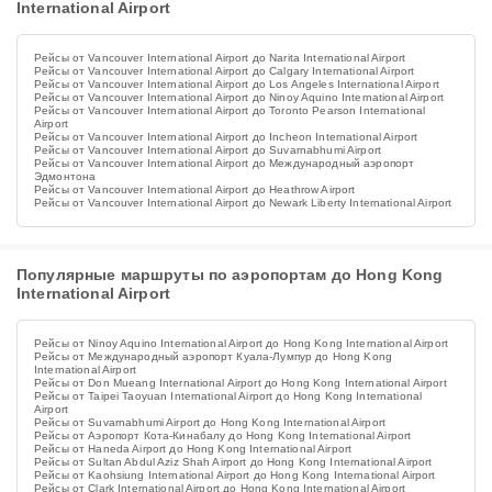
International Airport
Рейсы от Vancouver International Airport до Narita International Airport
Рейсы от Vancouver International Airport до Calgary International Airport
Рейсы от Vancouver International Airport до Los Angeles International Airport
Рейсы от Vancouver International Airport до Ninoy Aquino International Airport
Рейсы от Vancouver International Airport до Toronto Pearson International
Airport
Рейсы от Vancouver International Airport до Incheon International Airport
Рейсы от Vancouver International Airport до Suvarnabhumi Airport
Рейсы от Vancouver International Airport до Международный аэропорт
Эдмонтона
Рейсы от Vancouver International Airport до Heathrow Airport
Рейсы от Vancouver International Airport до Newark Liberty International Airport
Популярные маршруты по аэропортам до Hong Kong
International Airport
Рейсы от Ninoy Aquino International Airport до Hong Kong International Airport
Рейсы от Международный аэропорт Куала-Лумпур до Hong Kong
International Airport
Рейсы от Don Mueang International Airport до Hong Kong International Airport
Рейсы от Taipei Taoyuan International Airport до Hong Kong International
Airport
Рейсы от Suvarnabhumi Airport до Hong Kong International Airport
Рейсы от Аэропорт Кота-Кинабалу до Hong Kong International Airport
Рейсы от Haneda Airport до Hong Kong International Airport
Рейсы от Sultan Abdul Aziz Shah Airport до Hong Kong International Airport
Рейсы от Kaohsiung International Airport до Hong Kong International Airport
Рейсы от Clark International Airport до Hong Kong International Airport