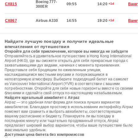
Boeing 777-
CX815
09:55
14:20
+1d
Ванк
300ER
CX867
Airbus A330
14:55
19:20
+1d
Ванк
Найдите лучшую поездку и получите идеальные
впечатления от путешествия
Откройте для себя приключение, которое вы никогда не забудете
Отправляйтесь в удивительное путешествие в Hong Kong International
Airport (HKG), где вы сможете открыть для себя прекрасные города с
захватывающими дух видами, начиная с момента приземления.
Представьте себя бродящим по оживленным улицам,
наслаждающимся местными вкусами и погружающимся в
неповторимую атмосферу. Выберите подходящий билет на самолет
из Vancouver International Airport (YVR) в соответствии с вашими
потребностями. Откройте для себя новые горизонты вместе со своими
близкими и сделайте свой отпуск по-настоящему незабываемым.
Найдите идеальный авиабилет с Airpaz
Airpaz — это удобная платформа для поиска лучших вариантов
авиабилетов. Благодаря простому в использовании интерфейсу Airpaz
поможет вам сравнить и выбрать авиабилеты, соответствующие
вашему расписанию и бюджету. Планируете ли вы поездку в
последнюю минуту или тщательно продуманный отпуск, Airpaz
предлагает широкий выбор вариантов, чтобы ваше путешествие было
максимально удобным.
Доступная цена билета без компромиссов