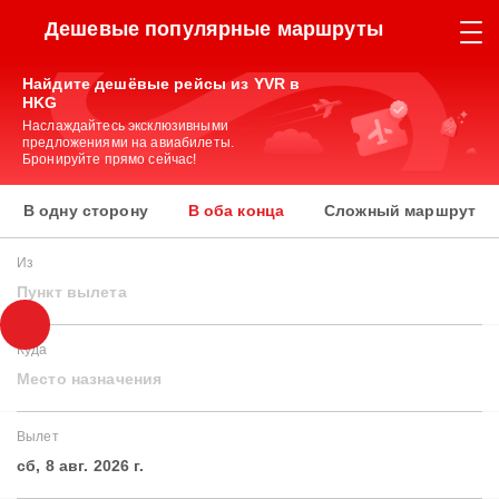
Дешевые популярные маршруты
Найдите дешёвые рейсы из YVR в
HKG
Наслаждайтесь эксклюзивными
предложениями на авиабилеты.
Бронируйте прямо сейчас!
В одну сторону
В оба конца
Сложный маршрут
Из
Пункт вылета
Куда
Место назначения
Вылет
сб, 8 авг. 2026 г.