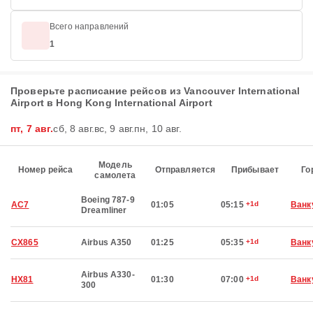
Всего направлений
1
Проверьте расписание рейсов из Vancouver International
Airport в Hong Kong International Airport
пт, 7 авг.
сб, 8 авг.
вс, 9 авг.
пн, 10 авг.
Модель
Номер рейса
Отправляется
Прибывает
Го
самолета
Boeing 787-9
AC7
01:05
05:15
+1d
Ванк
Dreamliner
CX865
Airbus A350
01:25
05:35
+1d
Ванк
Airbus A330-
HX81
01:30
07:00
+1d
Ванк
300