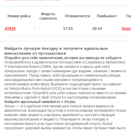
Модель
Номер рейса
Отправляется
Прибывает
Го
самолета
AT939
-
17:55
20:20
Veni
Найдите лучшую поездку и получите идеальные
впечатления от путешествия
Откройте для себя приключение, которое вы никогда не забудете
Отправляйтесь в удивительное путешествие в Casablanca Mohammed
V International Airport (CMN), где вы сможете открыть для себя
прекрасные города с захватывающими дух видами, начиная с момента
приземления. Представьте себя бродящим по оживленным улицам,
наслаждающимся местными вкусами и погружающимся в
неповторимую атмосферу. Выберите подходящий билет на самолет
из Venice Marco Polo Airport (VCE) в соответствии с вашими
потребностями. Откройте для себя новые горизонты вместе со своими
близкими и сделайте свой отпуск по-настоящему незабываемым.
Найдите идеальный авиабилет с Airpaz
Airpaz — это удобная платформа для поиска лучших вариантов
авиабилетов. Благодаря простому в использовании интерфейсу Airpaz
поможет вам сравнить и выбрать авиабилеты, соответствующие
вашему расписанию и бюджету. Планируете ли вы поездку в
последнюю минуту или тщательно продуманный отпуск, Airpaz
предлагает широкий выбор вариантов, чтобы ваше путешествие было