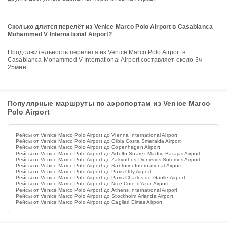
Сколько длится перелёт из Venice Marco Polo Airport в Casablanca
Mohammed V International Airport?
Продолжительность перелёта из Venice Marco Polo Airport в
Casablanca Mohammed V International Airport составляет около 3ч
25мин.
Популярные маршруты по аэропортам из Venice Marco
Polo Airport
Рейсы от Venice Marco Polo Airport до Vienna International Airport
Рейсы от Venice Marco Polo Airport до Olbia Costa Smeralda Airport
Рейсы от Venice Marco Polo Airport до Copenhagen Airport
Рейсы от Venice Marco Polo Airport до Adolfo Suarez Madrid Barajas Airport
Рейсы от Venice Marco Polo Airport до Zakynthos Dionysios Solomos Airport
Рейсы от Venice Marco Polo Airport до Santorini International Airport
Рейсы от Venice Marco Polo Airport до Paris Orly Airport
Рейсы от Venice Marco Polo Airport до Paris Charles de Gaulle Airport
Рейсы от Venice Marco Polo Airport до Nice Cote d'Azur Airport
Рейсы от Venice Marco Polo Airport до Athens International Airport
Рейсы от Venice Marco Polo Airport до Stockholm Arlanda Airport
Рейсы от Venice Marco Polo Airport до Cagliari Elmas Airport