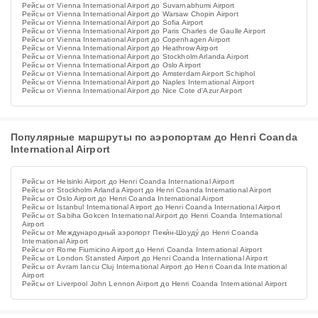
Рейсы от Vienna International Airport до Suvarnabhumi Airport
Рейсы от Vienna International Airport до Warsaw Chopin Airport
Рейсы от Vienna International Airport до Sofia Airport
Рейсы от Vienna International Airport до Paris Charles de Gaulle Airport
Рейсы от Vienna International Airport до Copenhagen Airport
Рейсы от Vienna International Airport до Heathrow Airport
Рейсы от Vienna International Airport до Stockholm Arlanda Airport
Рейсы от Vienna International Airport до Oslo Airport
Рейсы от Vienna International Airport до Amsterdam Airport Schiphol
Рейсы от Vienna International Airport до Naples International Airport
Рейсы от Vienna International Airport до Nice Cote d'Azur Airport
Популярные маршруты по аэропортам до Henri Coanda
International Airport
Рейсы от Helsinki Airport до Henri Coanda International Airport
Рейсы от Stockholm Arlanda Airport до Henri Coanda International Airport
Рейсы от Oslo Airport до Henri Coanda International Airport
Рейсы от Istanbul International Airport до Henri Coanda International Airport
Рейсы от Sabiha Gokcen International Airport до Henri Coanda International
Airport
Рейсы от Международный аэропорт Пеки́н-Шоуду́ до Henri Coanda
International Airport
Рейсы от Rome Fiumicino Airport до Henri Coanda International Airport
Рейсы от London Stansted Airport до Henri Coanda International Airport
Рейсы от Avram Iancu Cluj International Airport до Henri Coanda International
Airport
Рейсы от Liverpool John Lennon Airport до Henri Coanda International Airport