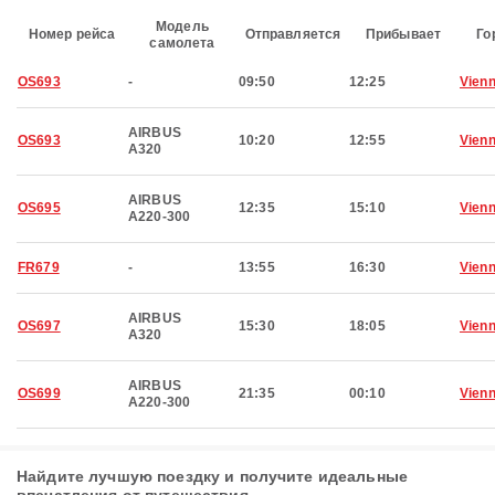
Модель
Номер рейса
Отправляется
Прибывает
Го
самолета
OS693
-
09:50
12:25
Vien
AIRBUS
OS693
10:20
12:55
Vien
A320
AIRBUS
OS695
12:35
15:10
Vien
A220-300
FR679
-
13:55
16:30
Vien
AIRBUS
OS697
15:30
18:05
Vien
A320
AIRBUS
OS699
21:35
00:10
Vien
A220-300
Найдите лучшую поездку и получите идеальные