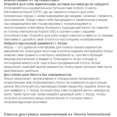
впечатления от путешествия
Откройте для себя приключение, которое вы никогда не забудете
Отправляйтесь в удивительное путешествие в Henri Coanda
International Airport (OTP), где вы сможете открыть для себя
прекрасные города с захватывающими дух видами, начиная с момента
приземления. Представьте себя бродящим по оживленным улицам,
наслаждающимся местными вкусами и погружающимся в
неповторимую атмосферу. Выберите подходящий билет на самолет
из Vienna International Airport (VIE) в соответствии с вашими
потребностями. Откройте для себя новые горизонты вместе со своими
близкими и сделайте свой отпуск по-настоящему незабываемым.
Найдите идеальный авиабилет с Airpaz
Airpaz — это удобная платформа для поиска лучших вариантов
авиабилетов. Благодаря простому в использовании интерфейсу Airpaz
поможет вам сравнить и выбрать авиабилеты, соответствующие
вашему расписанию и бюджету. Планируете ли вы поездку в
последнюю минуту или тщательно продуманный отпуск, Airpaz
предлагает широкий выбор вариантов, чтобы ваше путешествие было
максимально удобным.
Доступная цена билета без компромиссов
Airpaz предлагает эксклюзивные и специальные предложения,
позволяющие вам забронировать билет по невероятно доступным
ценам. Воспользуйтесь преимуществами скидок без ущерба качеству
или комфорту. С Airpaz путешествие к месту вашей мечты никогда не
было таким простым. Забронируйте дешевый рейс с Airpaz, чтобы
получить исключительные впечатления от путешествия и
непревзойденную экономию.
Список доступных авиакомпаний из Vienna International