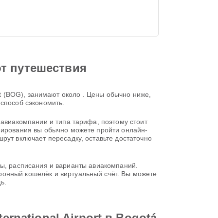
от путешествия
port (BOG), занимают около . Цены обычно ниже,
 способ сэкономить.
 авиакомпании и типа тарифа, поэтому стоит
онирования вы обычно можете пройти онлайн-
рут включает пересадку, оставьте достаточно
рифы, расписания и варианты авиакомпаний.
ронный кошелёк и виртуальный счёт. Вы можете
ь.
rnational Airport в Bogotá