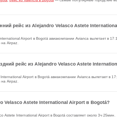
gotá
,
рейс из Valencia в Bogotá
— самые популярные городские ма
ий рейс из Alejandro Velasco Astete International
на Airpaz.
ний рейс из Alejandro Velasco Astete Internation
на Airpaz.
 Velasco Astete International Airport в Bogotá?
o Astete International Airport в Bogotá составляет около 3ч 25мин.