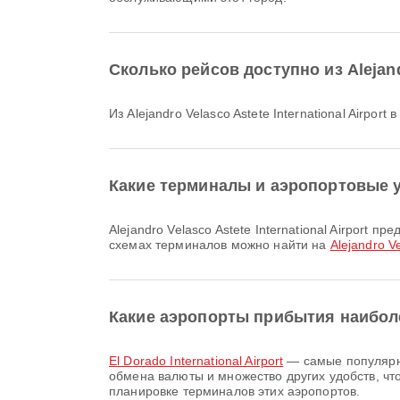
Сколько рейсов доступно из Alejandr
Из Alejandro Velasco Astete International Airpor
Какие терминалы и аэропортовые усл
Alejandro Velasco Astete International Airport предлагает и множество других удобств для улучшения ваших путешествий. Подробную информацию об удобствах и
схемах терминалов можно найти на
Alejandro Ve
Какие аэропорты прибытия наибол
El Dorado International Airport
— самые популярны
обмена валюты и множество других удобств, ч
планировке терминалов этих аэропортов.