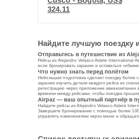
Cusco - Bogotá, US$
324.11
Найдите лучшую поездку 
Отправьтесь в путешествие из Alejan
Рейсы из Alejandro Velasco Astete International
если бронировать заранее и оставаться гибким
Что нужно знать перед полётом
Небольшая подготовка сделает поездку более г
заранее изучить детали каждого рейса из спис
регистрацию через приложение авиакомпании за
времени между рейсами, чтобы поездка прошла 
Airpaz — ваш опытный партнёр в 
Найдите рейсы из Alejandro Velasco Astete Inte
Завершите бронирование с помощью более 100 
управлять изменениями через меню и обращатьс
Список доступных авиакомпа