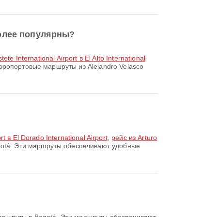
иболее популярны?
ete International Airport в El Alto International
опортовые маршруты из Alejandro Velasco
t в El Dorado International Airport
,
рейс из Arturo
otá. Эти маршруты обеспечивают удобные