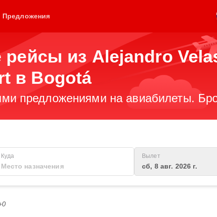
Предложения
рейсы из Alejandro Velas
ort в Bogotá
ми предложениями на авиабилеты. Бро
Куда
Вылет
сб, 8 авг. 2026 г.
+0