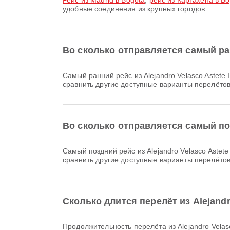
рейс из Madrid в Bogotá
,
рейс из Картахена в Bo
удобные соединения из крупных городов.
Во сколько отправляется самый ранн
Самый ранний рейс из Alejandro Velasco Astete International Airport в Bogotá авиакомпании Avianca вылетает в 17:10. Вы можете посмотреть это расписание и
сравнить другие доступные варианты перелётов 
Во сколько отправляется самый позд
Самый поздний рейс из Alejandro Velasco Astete International Airport в Bogotá авиакомпании Avianca вылетает в 17:10. Вы можете посмотреть это расписание и
сравнить другие доступные варианты перелётов 
Сколько длится перелёт из Alejandro
Продолжительность перелёта из Alejandro Velasc