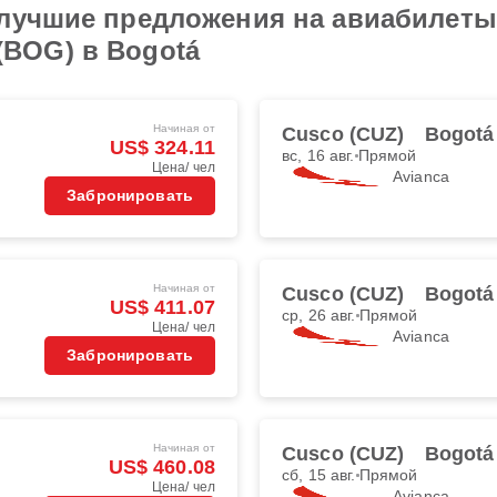
лучшие предложения на авиабилеты и
t (BOG) в Bogotá
Начиная от
Cusco (CUZ)
Bogotá
US$ 324.11
вс, 16 авг.
Прямой
Цена/ чел
Avianca
Забронировать
Начиная от
Cusco (CUZ)
Bogotá
US$ 411.07
ср, 26 авг.
Прямой
Цена/ чел
Avianca
Забронировать
Начиная от
Cusco (CUZ)
Bogotá
US$ 460.08
сб, 15 авг.
Прямой
Цена/ чел
Avianca