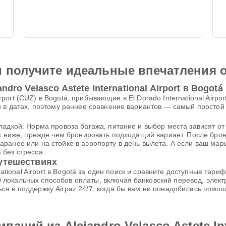
и получите идеальные впечатления 
dro Velasco Astete International Airport в Bogotá
 Airport (CUZ) в Bogotá, прибывающие в El Dorado International Air
и в датах, поэтому раннее сравнение вариантов — самый простой
ладкой. Норма провоза багажа, питание и выбор места зависят от
ка ниже, прежде чем бронировать подходящий вариант. После бр
ранее или на стойке в аэропорту в день вылета. А если ваш марш
без стресса.
путешествиях
rnational Airport в Bogotá за один поиск и сравните доступные та
локальных способов оплаты, включая банковский перевод, элект
я в поддержку Airpaz 24/7, когда бы вам ни понадобилась помощ
ний из Alejandro Velasco Astete Inte