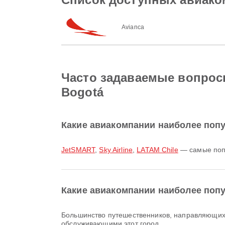
Avianca
Часто задаваемые вопросы о
Bogotá
Какие авиакомпании наиболее популя
JetSMART
,
Sky Airline
,
LATAM Chile
— самые попул
Какие авиакомпании наиболее поп
Большинство путешественников, направляющи
обслуживающими этот город.