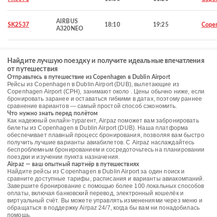
AIRBUS
SK2537
18:10
19:25
Cope
A320NEO
Найдите лучшую поездку и получите идеальные впечатления
от путешествия
Отправьтесь в путешествие из Copenhagen в Dublin Airport
Рейсы из Copenhagen в Dublin Airport (DUB), вылетающие из
Copenhagen Airport (CPH), занимают около . Цены обычно ниже, если
бронировать заранее и оставаться гибкими в датах, поэтому раннее
сравнение вариантов — самый простой способ сэкономить.
Что нужно знать перед полётом
Как надежный онлайн-турагент, Airpaz поможет вам забронировать
билеты из Copenhagen в Dublin Airport (DUB). Наша платформа
обеспечивает плавный процесс бронирования, позволяя вам быстро
получить лучшие варианты авиабилетов. С Airpaz наслаждайтесь
беспроблемным бронированием и сосредоточьтесь на планировании
поездки и изучении пункта назначения.
Airpaz — ваш опытный партнёр в путешествиях
Найдите рейсы из Copenhagen в Dublin Airport за один поиск и
сравните доступные тарифы, расписания и варианты авиакомпаний.
Завершите бронирование с помощью более 100 локальных способов
оплаты, включая банковский перевод, электронный кошелёк и
виртуальный счёт. Вы можете управлять изменениями через меню и
обращаться в поддержку Airpaz 24/7, когда бы вам ни понадобилась
помощь.