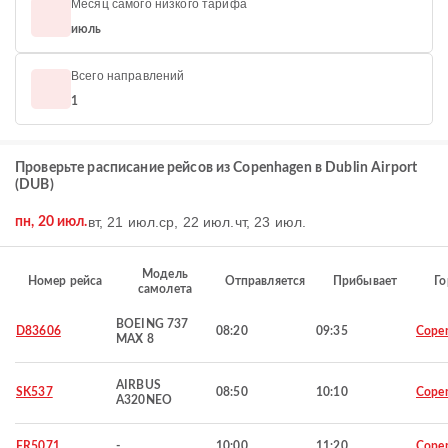
Месяц самого низкого тарифа
июль
Всего направлений
1
Проверьте расписание рейсов из Copenhagen в Dublin Airport
(DUB)
вт, 21 июл.
ср, 22 июл.
чт, 23 июл.
пн, 20 июл.
Модель
Номер рейса
Отправляется
Прибывает
Го
самолета
BOEING 737
D83606
08:20
09:35
Cope
MAX 8
AIRBUS
SK537
08:50
10:10
Cope
A320NEO
FR5071
-
10:00
11:20
Cope