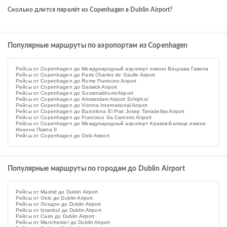
Сколько длится перелёт из Copenhagen в Dublin Airport?
Популярные маршруты по аэропортам из Copenhagen
Рейсы от Copenhagen до Международный аэропорт имени Вацлава Гавела
Рейсы от Copenhagen до Paris Charles de Gaulle Airport
Рейсы от Copenhagen до Rome Fiumicino Airport
Рейсы от Copenhagen до Gatwick Airport
Рейсы от Copenhagen до Suvarnabhumi Airport
Рейсы от Copenhagen до Amsterdam Airport Schiphol
Рейсы от Copenhagen до Vienna International Airport
Рейсы от Copenhagen до Barcelona El Prat Josep Tarradellas Airport
Рейсы от Copenhagen до Francisco Sa Carneiro Airport
Рейсы от Copenhagen до Международный аэропорт Краков-Балице имени
Иоанна Павла II
Рейсы от Copenhagen до Oslo Airport
Популярные маршруты по городам до Dublin Airport
Рейсы от Madrid до Dublin Airport
Рейсы от Oslo до Dublin Airport
Рейсы от Лондон до Dublin Airport
Рейсы от Istanbul до Dublin Airport
Рейсы от Cairo до Dublin Airport
Рейсы от Manchester до Dublin Airport