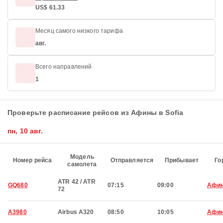
US$ 61.33
Месяц самого низкого тарифа
авг.
Всего направлений
1
Проверьте расписание рейсов из Афины в Sofia
пн, 10 авг.
Модель
Номер рейса
Отправляется
Прибывает
Го
самолета
ATR 42 / ATR
GQ680
07:15
09:00
Афи
72
A3980
Airbus A320
08:50
10:05
Афи