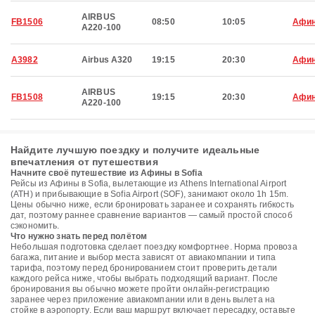
AIRBUS
FB1506
08:50
10:05
Афи
A220-100
A3982
Airbus A320
19:15
20:30
Афи
AIRBUS
FB1508
19:15
20:30
Афи
A220-100
Найдите лучшую поездку и получите идеальные
впечатления от путешествия
Начните своё путешествие из Афины в Sofia
Рейсы из Афины в Sofia, вылетающие из Athens International Airport
(ATH) и прибывающие в Sofia Airport (SOF), занимают около 1h 15m.
Цены обычно ниже, если бронировать заранее и сохранять гибкость
дат, поэтому раннее сравнение вариантов — самый простой способ
сэкономить.
Что нужно знать перед полётом
Небольшая подготовка сделает поездку комфортнее. Норма провоза
багажа, питание и выбор места зависят от авиакомпании и типа
тарифа, поэтому перед бронированием стоит проверить детали
каждого рейса ниже, чтобы выбрать подходящий вариант. После
бронирования вы обычно можете пройти онлайн-регистрацию
заранее через приложение авиакомпании или в день вылета на
стойке в аэропорту. Если ваш маршрут включает пересадку, оставьте