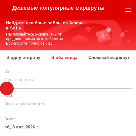
Дешевые популярные маршруты
Найдите дешёвые рейсы из Афины
в Sofia
Наслаждайтесь эксклюзивными
предложениями на авиабилеты.
Бронируйте прямо сейчас!
В одну сторону
В оба конца
Сложный маршрут
Из
Пункт вылета
Куда
Место назначения
Вылет
сб, 8 авг. 2026 г.