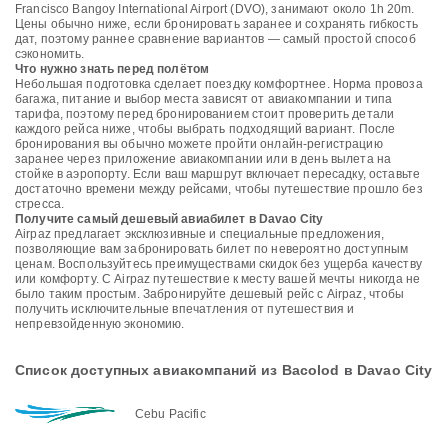
Francisco Bangoy International Airport (DVO), занимают около 1h 20m.
Цены обычно ниже, если бронировать заранее и сохранять гибкость
дат, поэтому раннее сравнение вариантов — самый простой способ
сэкономить.
Что нужно знать перед полётом
Небольшая подготовка сделает поездку комфортнее. Норма провоза
багажа, питание и выбор места зависят от авиакомпании и типа
тарифа, поэтому перед бронированием стоит проверить детали
каждого рейса ниже, чтобы выбрать подходящий вариант. После
бронирования вы обычно можете пройти онлайн-регистрацию
заранее через приложение авиакомпании или в день вылета на
стойке в аэропорту. Если ваш маршрут включает пересадку, оставьте
достаточно времени между рейсами, чтобы путешествие прошло без
стресса.
Получите самый дешевый авиабилет в Davao City
Airpaz предлагает эксклюзивные и специальные предложения,
позволяющие вам забронировать билет по невероятно доступным
ценам. Воспользуйтесь преимуществами скидок без ущерба качеству
или комфорту. С Airpaz путешествие к месту вашей мечты никогда не
было таким простым. Забронируйте дешевый рейс с Airpaz, чтобы
получить исключительные впечатления от путешествия и
непревзойденную экономию.
Список доступных авиакомпаний из Bacolod в Davao City
Cebu Pacific