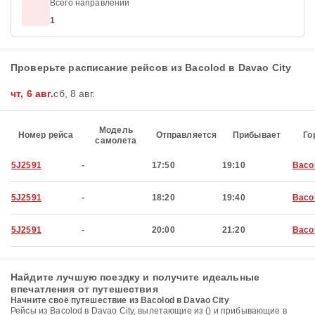
Всего направлений
1
Проверьте расписание рейсов из Bacolod в Davao City
чт, 6 авг.
сб, 8 авг.
Модель
Номер рейса
Отправляется
Прибывает
Го
самолета
5J2591
-
17:50
19:10
Baco
5J2591
-
18:20
19:40
Baco
5J2591
-
20:00
21:20
Baco
Найдите лучшую поездку и получите идеальные
впечатления от путешествия
Начните своё путешествие из Bacolod в Davao City
Рейсы из Bacolod в Davao City, вылетающие из () и прибывающие в