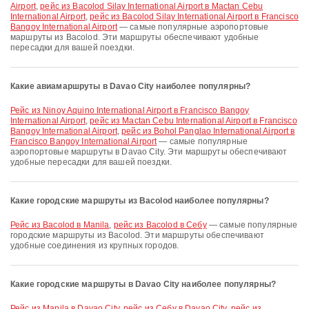
Airport
,
рейс из Bacolod Silay International Airport в Mactan Cebu
International Airport
,
рейс из Bacolod Silay International Airport в Francisco
Bangoy International Airport
— самые популярные аэропортовые
маршруты из Bacolod. Эти маршруты обеспечивают удобные
пересадки для вашей поездки.
Какие авиамаршруты в Davao City наиболее популярны?
рейс из Ninoy Aquino International Airport в Francisco Bangoy
International Airport
,
рейс из Mactan Cebu International Airport в Francisco
Bangoy International Airport
,
рейс из Bohol Panglao International Airport в
Francisco Bangoy International Airport
— самые популярные
аэропортовые маршруты в Davao City. Эти маршруты обеспечивают
удобные пересадки для вашей поездки.
Какие городские маршруты из Bacolod наиболее популярны?
рейс из Bacolod в Manila
,
рейс из Bacolod в Себу
— самые популярные
городские маршруты из Bacolod. Эти маршруты обеспечивают
удобные соединения из крупных городов.
Какие городские маршруты в Davao City наиболее популярны?
рейс из Manila в Davao City
,
рейс из Себу в Davao City
,
рейс из