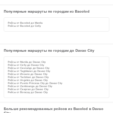
Популярные маршруты по городам из Bacolod
Рейсы от Bacolod до Manila
Рейсы от Bacolod до Себу
Популярные маршруты по городам до Davao City
Рейсы от Manila до Davao City
Рейсы от Себу до Davao City
Рейсы от Сингапур до Davao City
Рейсы от Tagbilaran до Davao City
Рейсы от Илоило до Davao City
Рейсы от Tacloban до Davao City
Рейсы от Angeles до Davao City
Рейсы от Puerto Princesa City до Davao City
Рейсы от Zamboanga до Davao City
Рейсы от Сиаргао до Davao City
Рейсы от Boracay до Davao City
Больше рекомендованных рейсов из Bacolod в Davao