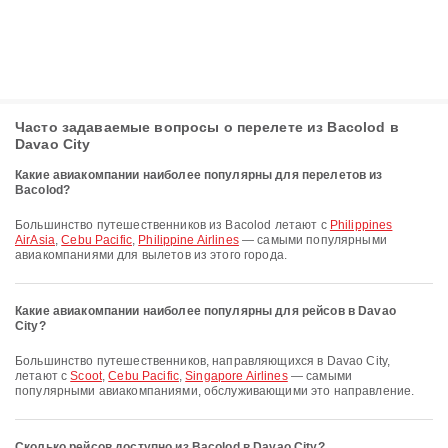
Часто задаваемые вопросы о перелете из Bacolod в
Davao City
Какие авиакомпании наиболее популярны для перелетов из
Bacolod?
Большинство путешественников из Bacolod летают с
Philippines
AirAsia
,
Cebu Pacific
,
Philippine Airlines
— самыми популярными
авиакомпаниями для вылетов из этого города.
Какие авиакомпании наиболее популярны для рейсов в Davao
City?
Большинство путешественников, направляющихся в Davao City,
летают с
Scoot
,
Cebu Pacific
,
Singapore Airlines
— самыми
популярными авиакомпаниями, обслуживающими это направление.
Сколько рейсов доступно из Bacolod в Davao City?