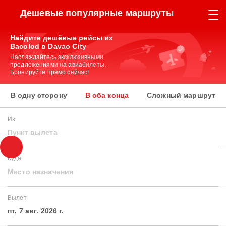
Дешевые популярные маршруты
Найдите дешёвые рейсы из
Bacolod в Davao City
Наслаждайтесь эксклюзивными
предложениями на авиабилеты.
Бронируйте прямо сейчас!
В одну сторону
В оба конца
Сложный маршрут
Из
Пункт вылета
Куда
Место назначения
Вылет
пт, 7 авг. 2026 г.