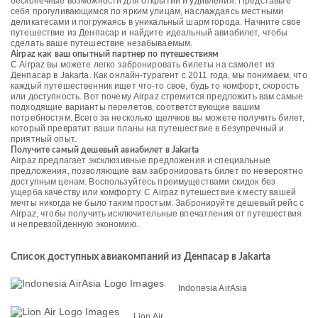
бесконечные возможности для открытий и удивления. Представьте
себя прогуливающимся по ярким улицам, наслаждаясь местными
деликатесами и погружаясь в уникальный шарм города. Начните свое
путешествие из Денпасар и найдите идеальный авиабилет, чтобы
сделать ваше путешествие незабываемым.
Airpaz как ваш опытный партнер по путешествиям
С Airpaz вы можете легко забронировать билеты на самолет из
Денпасар в Jakarta. Как онлайн-турагент с 2011 года, мы понимаем, что
каждый путешественник ищет что-то свое, будь то комфорт, скорость
или доступность. Вот почему Airpaz стремится предложить вам самые
подходящие варианты перелетов, соответствующие вашим
потребностям. Всего за несколько щелчков вы можете получить билет,
который превратит ваши планы на путешествие в безупречный и
приятный опыт.
Получите самый дешевый авиабилет в Jakarta
Airpaz предлагает эксклюзивные предложения и специальные
предложения, позволяющие вам забронировать билет по невероятно
доступным ценам. Воспользуйтесь преимуществами скидок без
ущерба качеству или комфорту. С Airpaz путешествие к месту вашей
мечты никогда не было таким простым. Забронируйте дешевый рейс с
Airpaz, чтобы получить исключительные впечатления от путешествия
и непревзойденную экономию.
Список доступных авиакомпаний из Денпасар в Jakarta
Indonesia AirAsia
Lion Air