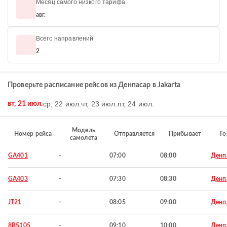
Месяц самого низкого тарифа
авг.
Всего направлений
2
Проверьте расписание рейсов из Денпасар в Jakarta
ср, 22 июл.
чт, 23 июл.
пт, 24 июл.
вт, 21 июл.
Модель
Номер рейса
Отправляется
Прибывает
Го
самолета
GA401
-
07:00
08:00
Денп
GA403
-
07:30
08:30
Денп
JT21
-
08:05
09:00
Денп
8B5105
-
09:10
10:00
Денп