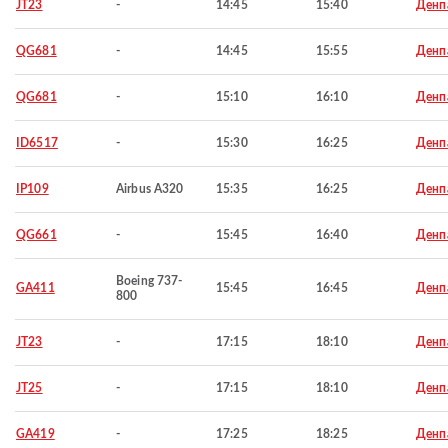
JT23
-
14:45
15:40
Денп
QG681
-
14:45
15:55
Денп
QG681
-
15:10
16:10
Денп
ID6517
-
15:30
16:25
Денп
IP109
Airbus A320
15:35
16:25
Денп
QG661
-
15:45
16:40
Денп
Boeing 737-
GA411
15:45
16:45
Денп
800
JT23
-
17:15
18:10
Денп
JT25
-
17:15
18:10
Денп
GA419
-
17:25
18:25
Денп