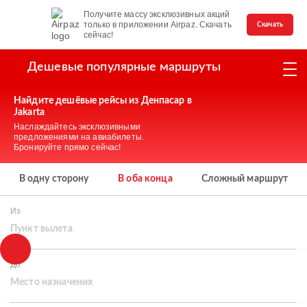
Получите массу эксклюзивных акций
только в приложении Airpaz. Скачать
Скачать
сейчас!
Дешевые популярные маршруты
Найдите дешёвые рейсы из Денпасар в
Jakarta
Наслаждайтесь эксклюзивными
предложениями на авиабилеты.
Бронируйте прямо сейчас!
В одну сторону
В оба конца
Сложный маршрут
Из
Пункт вылета
До
Место назначения