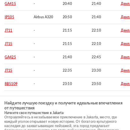
GA415
-
20:40
21:40
Денп
IP105
Airbus A320
20:50
21:40
Денп
JT11
-
21:15
22:10
Денп
JT15
-
21:15
22:10
Денп
GA425
-
21:40
22:45
Денп
JT15
-
22:35
23:30
Денп
8B5109
-
23:10
23:50
Денп
Найдите лучшую поездку и получите идеальные впечатления
от путешествия
Начните свое путешествие в Jakarta
Отправляйтесь в незабываемое приключение в Jakarta, место, где
каждый уголок открывает новую историю. От богатого культурного
наследия до захватывающих пейзажей, эта город предлагает