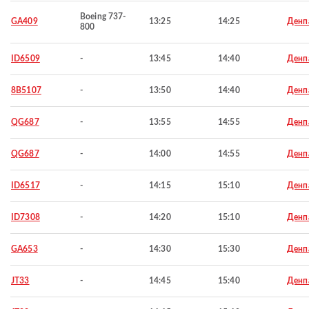
Boeing 737-
GA409
13:25
14:25
Денп
800
ID6509
-
13:45
14:40
Денп
8B5107
-
13:50
14:40
Денп
QG687
-
13:55
14:55
Денп
QG687
-
14:00
14:55
Денп
ID6517
-
14:15
15:10
Денп
ID7308
-
14:20
15:10
Денп
GA653
-
14:30
15:30
Денп
JT33
-
14:45
15:40
Денп