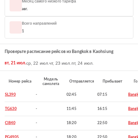
Месяц самого низкого тарифа
авг.
Всего направлений
1
Проверьте расписание рейсов из Bangkok в Kaohsiung
ср, 22 июл.
чт, 23 июл.
пт, 24 июл.
вт, 21 июл.
Модель
Номер рейса
Отправляется
Прибывает
Го
самолета
SL390
-
02:45
07:15
Bang
TG630
-
11:45
16:15
Bang
CI840
-
18:20
22:50
Bang
PG4905
-
18:20
22:50
Bang