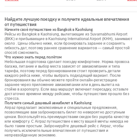
Найдите лучшую поездку и получите идеальные впечатления
от путешествия
Начните своё путешествие из Bangkok в Kaohsiung
Рейсы из Bangkok в Kaohsiung, вылетающие из Suvarnabhumi Airport
(BKK) и прибывающие в Kaohsiung International Airport (KHH), занимают
около . Цены обычно ниже, если бронировать заранее и сохранять
гибкость дат, поэтому раннее сравнение вариантов — самый простой
способ сэкономить.
Что нужно знать перед полётом
Небольшая подготовка сделает поездку комфортнее. Норма провоза
багажа, питание и выбор места зависят от авиакомпании и типа
тарифа, поэтому перед бронированием стоит проверить детали
каждого рейса ниже, чтобы выбрать подходящий вариант. После
бронирования вы обычно можете пройти онлайн-регистрацию
заранее через приложение авиакомпании или в день вылета на
стойке в аэропорту. Если ваш маршрут включает пересадку, оставьте
достаточно времени между рейсами, чтобы путешествие прошло без
стресса.
Получите самый дешевый авиабилет в Kaohsiung
Airpaz предлагает эксклюзивные и специальные предложения,
позволяющие вам забронировать билет по невероятно доступным
ценам. Воспользуйтесь преимуществами скидок без ущерба качеству
или комфорту. С Airpaz путешествие к месту вашей мечты никогда не
было таким простым. Забронируйте дешевый рейс с Airpaz, чтобы
получить исключительные впечатления от путешествия и
непревзойденную экономию.