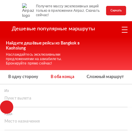
Получите массу эксклюзивных акций
только в приложении Airpaz. Скачать
Скачать
сейчас!
Дешевые популярные маршруты
Найдите дешёвые рейсы из Bangkok в
Kaohsiung
Наслаждайтесь эксклюзивными
предложениями на авиабилеты.
Бронируйте прямо сейчас!
В одну сторону
В оба конца
Сложный маршрут
Из
Пункт вылета
Куда
Место назначения