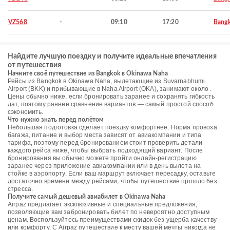
VZ568
-
09:10
17:20
Bang
Найдите лучшую поездку и получите идеальные впечатления
от путешествия
Начните своё путешествие из Bangkok в Okinawa Naha
Рейсы из Bangkok в Okinawa Naha, вылетающие из Suvarnabhumi
Airport (BKK) и прибывающие в Naha Airport (OKA), занимают около .
Цены обычно ниже, если бронировать заранее и сохранять гибкость
дат, поэтому раннее сравнение вариантов — самый простой способ
сэкономить.
Что нужно знать перед полётом
Небольшая подготовка сделает поездку комфортнее. Норма провоза
багажа, питание и выбор места зависят от авиакомпании и типа
тарифа, поэтому перед бронированием стоит проверить детали
каждого рейса ниже, чтобы выбрать подходящий вариант. После
бронирования вы обычно можете пройти онлайн-регистрацию
заранее через приложение авиакомпании или в день вылета на
стойке в аэропорту. Если ваш маршрут включает пересадку, оставьте
достаточно времени между рейсами, чтобы путешествие прошло без
стресса.
Получите самый дешевый авиабилет в Okinawa Naha
Airpaz предлагает эксклюзивные и специальные предложения,
позволяющие вам забронировать билет по невероятно доступным
ценам. Воспользуйтесь преимуществами скидок без ущерба качеству
или комфорту. С Airpaz путешествие к месту вашей мечты никогда не