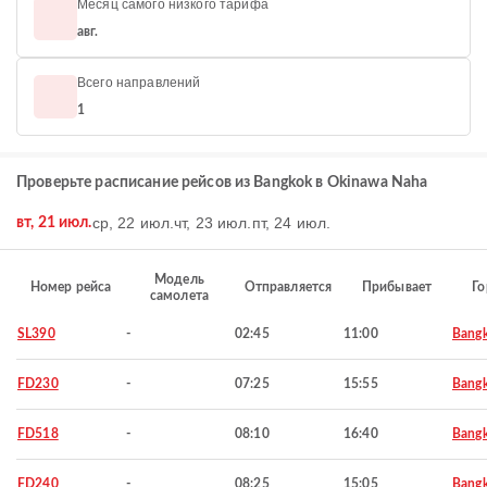
Месяц самого низкого тарифа
авг.
Всего направлений
1
Проверьте расписание рейсов из Bangkok в Okinawa Naha
ср, 22 июл.
чт, 23 июл.
пт, 24 июл.
вт, 21 июл.
Модель
Номер рейса
Отправляется
Прибывает
Го
самолета
SL390
-
02:45
11:00
Bang
FD230
-
07:25
15:55
Bang
FD518
-
08:10
16:40
Bang
FD240
-
08:25
15:05
Bang