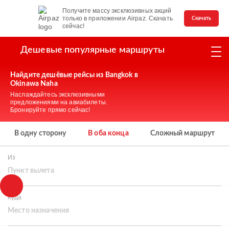
Получите массу эксклюзивных акций
только в приложении Airpaz. Скачать
Скачать
сейчас!
Дешевые популярные маршруты
Найдите дешёвые рейсы из Bangkok в
Okinawa Naha
Наслаждайтесь эксклюзивными
предложениями на авиабилеты.
Бронируйте прямо сейчас!
В одну сторону
В оба конца
Сложный маршрут
Из
Пункт вылета
Куда
Место назначения