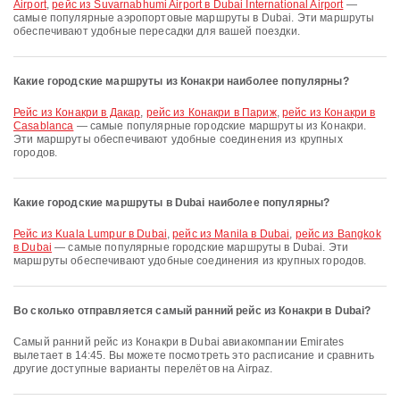
Airport
,
рейс из Suvarnabhumi Airport в Dubai International Airport
—
самые популярные аэропортовые маршруты в Dubai. Эти маршруты
обеспечивают удобные пересадки для вашей поездки.
Какие городские маршруты из Конакри наиболее популярны?
рейс из Конакри в Дакар
,
рейс из Конакри в Париж
,
рейс из Конакри в
Casablanca
— самые популярные городские маршруты из Конакри.
Эти маршруты обеспечивают удобные соединения из крупных
городов.
Какие городские маршруты в Dubai наиболее популярны?
рейс из Kuala Lumpur в Dubai
,
рейс из Manila в Dubai
,
рейс из Bangkok
в Dubai
— самые популярные городские маршруты в Dubai. Эти
маршруты обеспечивают удобные соединения из крупных городов.
Во сколько отправляется самый ранний рейс из Конакри в Dubai?
Самый ранний рейс из Конакри в Dubai авиакомпании Emirates
вылетает в 14:45. Вы можете посмотреть это расписание и сравнить
другие доступные варианты перелётов на Airpaz.