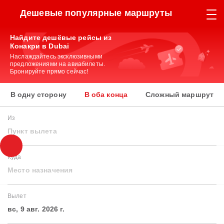
Дешевые популярные маршруты
Найдите дешёвые рейсы из
Конакри в Dubai
Наслаждайтесь эксклюзивными
предложениями на авиабилеты.
Бронируйте прямо сейчас!
В одну сторону
В оба конца
Сложный маршрут
Из
Пункт вылета
Куда
Место назначения
Вылет
вс, 9 авг. 2026 г.