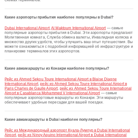
схемах терминалов.
Какие аэропорты прибытия наиболее популярны в Dubai?
Dubai International Airport
,
Al Maktoum International Airport
— самые
популярные аэропорты прибытия в Dubai. Эти аэропорты предлагают
Молитвенная комната, Служба обмена валюты, Инвалидная коляска и
множество других удобств, чтобы улучшить ваш опыт путешествия. Вы
можете ознакомиться с подробной информацией об инфраструктуре и
планировке терминалов этих аэропортов.
Какие авиамаршруты из Конакри наиболее популярны?
рейс из Ahmed Sekou Toure International Airport в Blaise Diagne
International Airport
,
рейс из Ahmed Sekou Toure International Airport в
Paris Charles de Gaulle Airport
,
рейс из Ahmed Sekou Toure International
Airport в Casablanca Mohammed V International Airport
— самые
популярные аэропортовые маршруты из Конакри. Эти маршруты
обеспечивают удобные пересадки для вашей поездки.
Какие авиамаршруты в Dubai наиболее популярны?
рейс из Международный аэропорт Куала-Лумпур в Dubai International
Airport
,
рейс из Ninoy Aquino International Airport в Dubai International