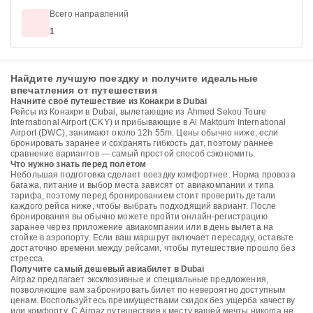
Всего направлений
1
Найдите лучшую поездку и получите идеальные
впечатления от путешествия
Начните своё путешествие из Конакри в Dubai
Рейсы из Конакри в Dubai, вылетающие из Ahmed Sekou Toure
International Airport (CKY) и прибывающие в Al Maktoum International
Airport (DWC), занимают около 12h 55m. Цены обычно ниже, если
бронировать заранее и сохранять гибкость дат, поэтому раннее
сравнение вариантов — самый простой способ сэкономить.
Что нужно знать перед полётом
Небольшая подготовка сделает поездку комфортнее. Норма провоза
багажа, питание и выбор места зависят от авиакомпании и типа
тарифа, поэтому перед бронированием стоит проверить детали
каждого рейса ниже, чтобы выбрать подходящий вариант. После
бронирования вы обычно можете пройти онлайн-регистрацию
заранее через приложение авиакомпании или в день вылета на
стойке в аэропорту. Если ваш маршрут включает пересадку, оставьте
достаточно времени между рейсами, чтобы путешествие прошло без
стресса.
Получите самый дешевый авиабилет в Dubai
Airpaz предлагает эксклюзивные и специальные предложения,
позволяющие вам забронировать билет по невероятно доступным
ценам. Воспользуйтесь преимуществами скидок без ущерба качеству
или комфорту. С Airpaz путешествие к месту вашей мечты никогда не