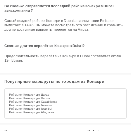
Во сколько отправляется последний рейс из Конакри в Dubai
авиакомпании ?
Самый поздний рейс из Конакри в Dubai авиакомпании Emirates
вылетает в 14:45. Вы можете посмотреть это расписание и сравнить
другие доступные варианты перелётов на Airpaz.
Сколько длится перелёт из Конакри в Dubai?
Продолжительность перелёта из Конакри в Dubai составляет около
12ч 55мин.
Популярные маршруты по городам из Конакри
Рейсы от Конакри до Дакар
Рейсы от Конакри до Париж
Рейсы от Конакри до Casablanca
Рейсы от Конакри до Бамако
Рейсы от Конакри до Istanbul
Рейсы от Конакри до Абиджан