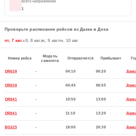
Всего направлений
1
Проверьте расписание рейсов из Дакка в Доха
пт, 7 авг.
сб, 8 авг.
вс, 9 авг.
пн, 10 авг.
Модель
Номер рейса
Отправляется
Прибывает
Го
самолета
QR639
-
04:10
06:20
Дакк
QR639
-
04:45
06:55
Дакк
QR641
-
10:50
13:00
Дакк
QR641
-
11:10
13:20
Дакк
BG325
-
18:00
20:30
Дакк