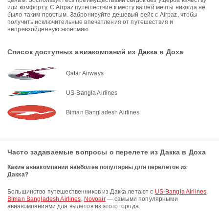
ценам. Воспользуйтесь преимуществами скидок без ущерба качеству
или комфорту. С Airpaz путешествие к месту вашей мечты никогда не
было таким простым. Забронируйте дешевый рейс с Airpaz, чтобы
получить исключительные впечатления от путешествия и
непревзойденную экономию.
Список доступных авиакомпаний из Дакка в Доха
Qatar Airways
US-Bangla Airlines
Biman Bangladesh Airlines
Часто задаваемые вопросы о перелете из Дакка в Доха
Какие авиакомпании наиболее популярны для перелетов из
Дакка?
Большинство путешественников из Дакка летают с
US-Bangla Airlines
,
Biman Bangladesh Airlines
,
Novoair
— самыми популярными
авиакомпаниями для вылетов из этого города.