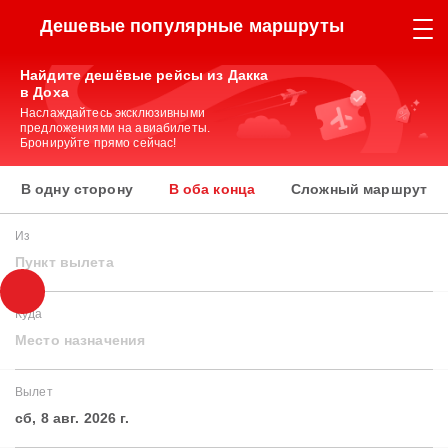
Дешевые популярные маршруты
Найдите дешёвые рейсы из Дакка
в Доха
Наслаждайтесь эксклюзивными
предложениями на авиабилеты.
Бронируйте прямо сейчас!
В одну сторону
В оба конца
Сложный маршрут
Из
Пункт вылета
Куда
Место назначения
Вылет
сб, 8 авг. 2026 г.