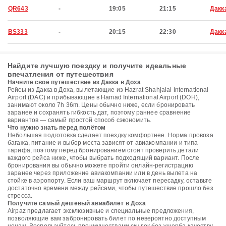
QR643
-
19:05
21:15
Дакк
BS333
-
20:15
22:30
Дакк
Найдите лучшую поездку и получите идеальные
впечатления от путешествия
Начните своё путешествие из Дакка в Доха
Рейсы из Дакка в Доха, вылетающие из Hazrat Shahjalal International
Airport (DAC) и прибывающие в Hamad International Airport (DOH),
занимают около 7h 36m. Цены обычно ниже, если бронировать
заранее и сохранять гибкость дат, поэтому раннее сравнение
вариантов — самый простой способ сэкономить.
Что нужно знать перед полётом
Небольшая подготовка сделает поездку комфортнее. Норма провоза
багажа, питание и выбор места зависят от авиакомпании и типа
тарифа, поэтому перед бронированием стоит проверить детали
каждого рейса ниже, чтобы выбрать подходящий вариант. После
бронирования вы обычно можете пройти онлайн-регистрацию
заранее через приложение авиакомпании или в день вылета на
стойке в аэропорту. Если ваш маршрут включает пересадку, оставьте
достаточно времени между рейсами, чтобы путешествие прошло без
стресса.
Получите самый дешевый авиабилет в Доха
Airpaz предлагает эксклюзивные и специальные предложения,
позволяющие вам забронировать билет по невероятно доступным