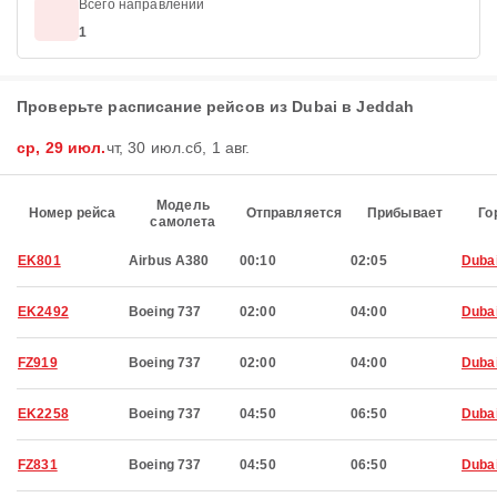
Всего направлений
1
Проверьте расписание рейсов из Dubai в Jeddah
ср, 29 июл.
чт, 30 июл.
сб, 1 авг.
Модель
Номер рейса
Отправляется
Прибывает
Го
самолета
EK801
Airbus A380
00:10
02:05
Duba
EK2492
Boeing 737
02:00
04:00
Duba
FZ919
Boeing 737
02:00
04:00
Duba
EK2258
Boeing 737
04:50
06:50
Duba
FZ831
Boeing 737
04:50
06:50
Duba