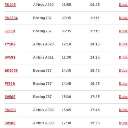
EK805
Airbus A380
06:55
08:45
Duba
EK2334
Boeing 737
09:35
11:35
Duba
FZ909
Boeing 737
09:35
11:35
Duba
XY502
Airbus A320
12:10
14:15
Duba
SV591
Airbus A321
12:30
14:25
Duba
EK2068
Boeing 737
14:45
16:45
Duba
FZ829
Boeing 737
14:45
16:45
Duba
SV569
Boeing 787
15:30
17:25
Duba
EK803
Airbus A380
15:45
17:45
Duba
SV589
Airbus A330
17:30
19:25
Duba