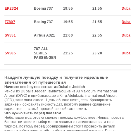
EK2324
Boeing 737
19:55
21:55
Duba
FZ807
Boeing 737
19:55
21:55
Duba
SV551
Airbus A321
21:00
22:55
Duba
787 ALL
SV585
SERIES
21:25
23:20
Duba
PASSENGER
Найдите лучшую поездку и получите идеальные
впечатления от путешествия
Начните своё путешествие из Dubai в Jeddah
Рейсы из Dubai в Jeddah, вылетающие из Al Maktoum International
Airport (DWC) и прибывающие в King Abdulaziz International Airport
(JED), занимают около . Цены обычно ниже, если бронировать
заранее и сохранять гибкость дат, поэтому раннее сравнение
вариантов — самый простой способ сэкономить.
Что нужно знать перед полётом
Небольшая подготовка сделает поездку комфортнее. Норма провоза
багажа, питание и выбор места зависят от авиакомпании и типа
тарифа, поэтому перед бронированием стоит проверить детали
каждого рейса ниже, чтобы выбрать подходящий вариант. После