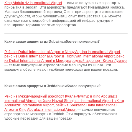
King Abdulaziz International Airport
— самые популярные аэропорты
прибытия в Jeddah. Эти аэропорты предлагают Инвалидная коляска,
Магазин беспошлинной торговли, Отель при аэропорте и множество
других удобств, чтобы улучшить ваш опыт путешествия. Вы можете
ознакомиться с подробной информацией об инфраструктуре и
планировке терминалов этих аэропортов.
Какие авиамаршруты из Dubai наиболее популярны?
рейс из Dubai International Airport в Ninoy Aquino International Airport
,
рейс из Dubai International Airport в Tribhuvan International Airport
,
рейс
из Dubai International Airport в Международный аэропорт Куала-Лумпур
— самые популярные аэропортовые маршруты из Dubai. Эти
маршруты обеспечивают удобные пересадки для вашей поездки.
Какие авиамаршруты в Jeddah наиболее популярны?
рейс из Международный аэропорт Куала-Лумпур в King Abdulaziz
International Airport
,
рейс из Hazrat Shahjalal International Airport в King
Abdulaziz International Airport
,
рейс из Soekarno Hatta International
Airport в King Abdulaziz International Airport
— самые популярные
аэропортовые маршруты в Jeddah. Эти маршруты обеспечивают
удобные пересадки для вашей поездки.