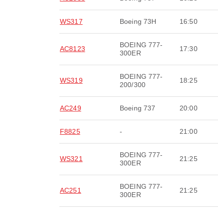
WS317
Boeing 73H
16:50
BOEING 777-
AC8123
17:30
300ER
BOEING 777-
WS319
18:25
200/300
AC249
Boeing 737
20:00
F8825
-
21:00
BOEING 777-
WS321
21:25
300ER
BOEING 777-
AC251
21:25
300ER