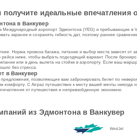
и получите идеальные впечатления 
нтона в Ванкувер
 Международный аэропорт Эдмонтона (YEG) и прибывающие в Vanco
вать заранее и сохранять гибкость дат, поэтому раннее сравнен
нее. Норма провоза багажа, питание и выбор места зависят от а
о рейса ниже, чтобы выбрать подходящий вариант. После бронир
пании или в день вылета на стойке в аэропорту. Если ваш маршру
ошло без стресса.
т в Ванкувер
е предложения, позволяющие вам забронировать билет по неверо
и комфорту. С Airpaz путешествие к месту вашей мечты никогда
 впечатления от путешествия и непревзойденную экономию.
мпаний из Эдмонтона в Ванкувер
WestJet