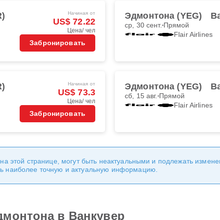
Начиная от
R)
Эдмонтона (YEG)
В
US$ 72.22
ср, 30 сент.
Прямой
Цена/ чел
Flair Airlines
Забронировать
Начиная от
R)
Эдмонтона (YEG)
В
US$ 73.3
сб, 15 авг.
Прямой
Цена/ чел
Flair Airlines
Забронировать
 на этой странице, могут быть неактуальными и подлежать измен
ь наиболее точную и актуальную информацию.
дмонтона в Ванкувер