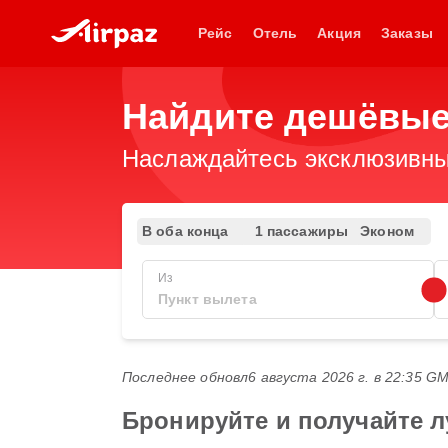
Рейс
Отель
Акция
Заказы
Найдите дешёвые
Наслаждайтесь эксклюзивны
В оба конца
1 пассажиры
Эконом
Из
Последнее обновл
6 августа 2026 г. в 22:35 G
Бронируйте и получайте 