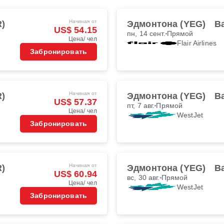
Начиная от
R)
Эдмонтона (YEG)
В
US$ 54.15
пн, 14 сент.
Прямой
Цена/ чел
Flair Airlines
Забронировать
Начиная от
R)
Эдмонтона (YEG)
В
US$ 57.37
пт, 7 авг.
Прямой
Цена/ чел
WestJet
Забронировать
Начиная от
R)
Эдмонтона (YEG)
В
US$ 60.94
вс, 30 авг.
Прямой
Цена/ чел
WestJet
Забронировать