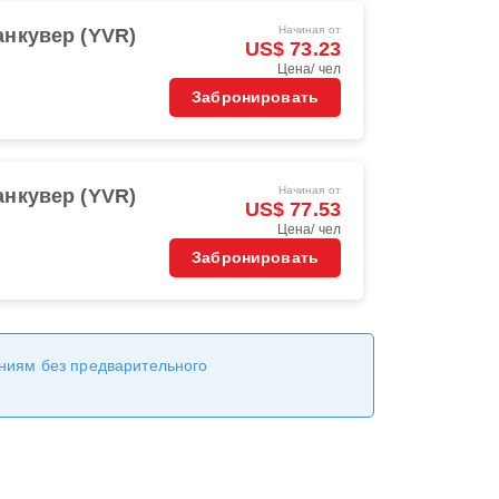
Начиная от
анкувер (YVR)
US$ 73.23
Цена/ чел
Забронировать
Начиная от
анкувер (YVR)
US$ 77.53
Цена/ чел
Забронировать
ениям без предварительного