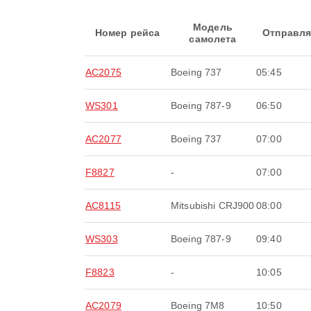
Модель
Номер рейса
Отправля
самолета
AC2075
Boeing 737
05:45
WS301
Boeing 787-9
06:50
AC2077
Boeing 737
07:00
F8827
-
07:00
AC8115
Mitsubishi CRJ900
08:00
WS303
Boeing 787-9
09:40
F8823
-
10:05
AC2079
Boeing 7M8
10:50