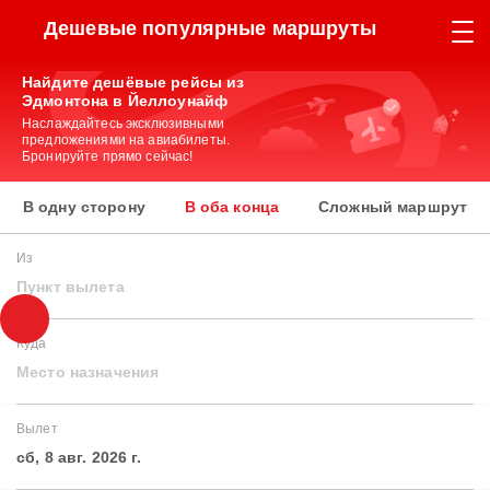
Дешевые популярные маршруты
Найдите дешёвые рейсы из
Эдмонтона в Йеллоунайф
Наслаждайтесь эксклюзивными
предложениями на авиабилеты.
Бронируйте прямо сейчас!
В одну сторону
В оба конца
Сложный маршрут
Из
Пункт вылета
Куда
Место назначения
Вылет
сб, 8 авг. 2026 г.