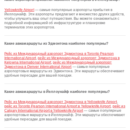
Yellowknife Airport
— самые популярные аэропорты прибытия в
Йеллоунайф. Эти аэропорты предлагают и множество других удобств,
чтобы улучшить ваш опыт путешествия. Вы можете ознакомиться с
подробной информацией об инфраструктуре и планировке
терминалов этих аэропортов.
Какие авиамаршруты из Эдмонтона наиболее популярны?
рейс из Международный аэропорт Эдмонтона в Toronto Pearson
International Airport
,
рейс из Международный аэропорт Эдмонтона в
Kelowna International Airport
,
рейс из Международный аэропорт
Эдмонтона в Denver International Airport
— самые популярные
аэропортовые маршруты из Эдмонтона. Эти маршруты обеспечивают
удобные пересадки для вашей поездки.
Какие авиамаршруты в Йеллоунайф наиболее популярны?
рейс из Международный аэропорт Эдмонтона в Yellowknife Airport
,
рейс из Toronto Pearson International Airport в Yellowknife Airport
,
рейс из
Calgary International Airport в Yellowknife Airport
— самые популярные
аэропортовые маршруты в Йеллоунайф. Эти маршруты обеспечивают
удобные пересадки для вашей поездки.