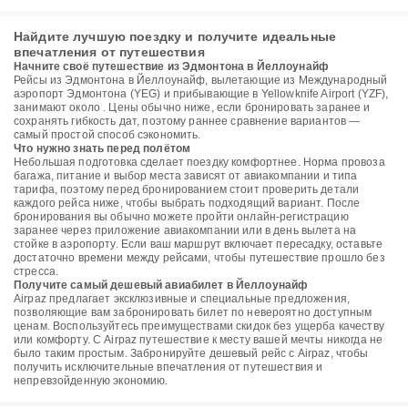
Найдите лучшую поездку и получите идеальные
впечатления от путешествия
Начните своё путешествие из Эдмонтона в Йеллоунайф
Рейсы из Эдмонтона в Йеллоунайф, вылетающие из Международный
аэропорт Эдмонтона (YEG) и прибывающие в Yellowknife Airport (YZF),
занимают около . Цены обычно ниже, если бронировать заранее и
сохранять гибкость дат, поэтому раннее сравнение вариантов —
самый простой способ сэкономить.
Что нужно знать перед полётом
Небольшая подготовка сделает поездку комфортнее. Норма провоза
багажа, питание и выбор места зависят от авиакомпании и типа
тарифа, поэтому перед бронированием стоит проверить детали
каждого рейса ниже, чтобы выбрать подходящий вариант. После
бронирования вы обычно можете пройти онлайн-регистрацию
заранее через приложение авиакомпании или в день вылета на
стойке в аэропорту. Если ваш маршрут включает пересадку, оставьте
достаточно времени между рейсами, чтобы путешествие прошло без
стресса.
Получите самый дешевый авиабилет в Йеллоунайф
Airpaz предлагает эксклюзивные и специальные предложения,
позволяющие вам забронировать билет по невероятно доступным
ценам. Воспользуйтесь преимуществами скидок без ущерба качеству
или комфорту. С Airpaz путешествие к месту вашей мечты никогда не
было таким простым. Забронируйте дешевый рейс с Airpaz, чтобы
получить исключительные впечатления от путешествия и
непревзойденную экономию.