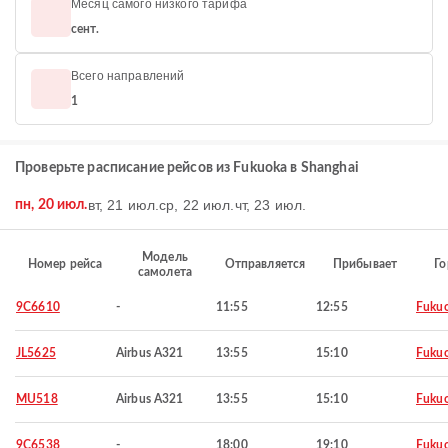
Месяц самого низкого тарифа
сент.
Всего направлений
1
Проверьте расписание рейсов из Fukuoka в Shanghai
вт, 21 июл.
ср, 22 июл.
чт, 23 июл.
пн, 20 июл.
Модель
Номер рейса
Отправляется
Прибывает
Го
самолета
9C6610
-
11:55
12:55
Fuku
JL5625
Airbus A321
13:55
15:10
Fuku
MU518
Airbus A321
13:55
15:10
Fuku
9C6538
-
18:00
19:10
Fuku