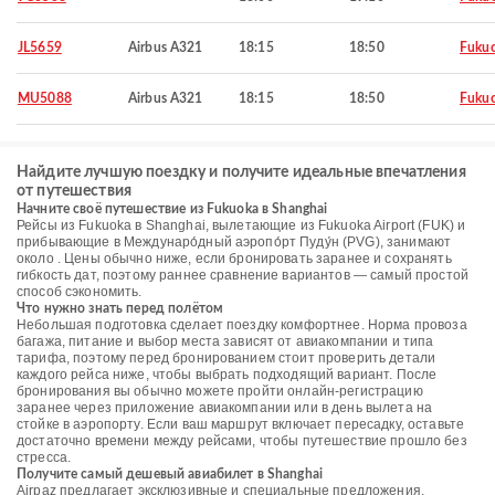
JL5659
Airbus A321
18:15
18:50
Fuku
MU5088
Airbus A321
18:15
18:50
Fuku
Найдите лучшую поездку и получите идеальные впечатления
от путешествия
Начните своё путешествие из Fukuoka в Shanghai
Рейсы из Fukuoka в Shanghai, вылетающие из Fukuoka Airport (FUK) и
прибывающие в Междунаро́дный аэропо́рт Пуду́н (PVG), занимают
около . Цены обычно ниже, если бронировать заранее и сохранять
гибкость дат, поэтому раннее сравнение вариантов — самый простой
способ сэкономить.
Что нужно знать перед полётом
Небольшая подготовка сделает поездку комфортнее. Норма провоза
багажа, питание и выбор места зависят от авиакомпании и типа
тарифа, поэтому перед бронированием стоит проверить детали
каждого рейса ниже, чтобы выбрать подходящий вариант. После
бронирования вы обычно можете пройти онлайн-регистрацию
заранее через приложение авиакомпании или в день вылета на
стойке в аэропорту. Если ваш маршрут включает пересадку, оставьте
достаточно времени между рейсами, чтобы путешествие прошло без
стресса.
Получите самый дешевый авиабилет в Shanghai
Airpaz предлагает эксклюзивные и специальные предложения,