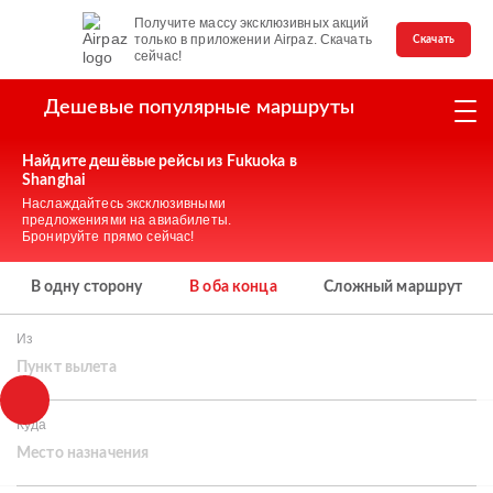
Получите массу эксклюзивных акций
только в приложении Airpaz. Скачать
Скачать
сейчас!
Дешевые популярные маршруты
Найдите дешёвые рейсы из Fukuoka в
Shanghai
Наслаждайтесь эксклюзивными
предложениями на авиабилеты.
Бронируйте прямо сейчас!
В одну сторону
В оба конца
Сложный маршрут
Из
Пункт вылета
Куда
Место назначения